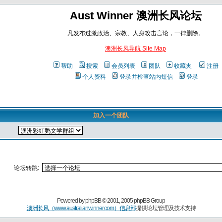
Aust Winner 澳洲长风论坛
凡发布过激政治、宗教、人身攻击言论，一律删除。
澳洲长风导航 Site Map
帮助
搜索
会员列表
团队
收藏夹
注册
个人资料
登录并检查站内短信
登录
加入一个团队
论坛转跳:
Powered by
phpBB
© 2001, 2005 phpBB Group
澳洲长风（www.australianwinner.com）信息部
提供论坛管理及技术支持