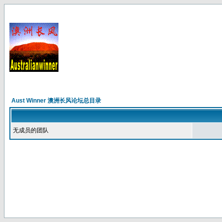
Aust Winner 澳洲长风论坛总目录
无成员的团队