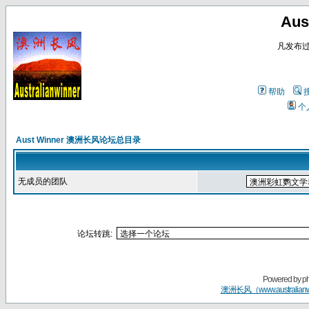
Au
凡发布
帮助
个
Aust Winner 澳洲长风论坛总目录
无成员的团队
论坛转跳:
Powered by
p
澳洲长风（www.australian