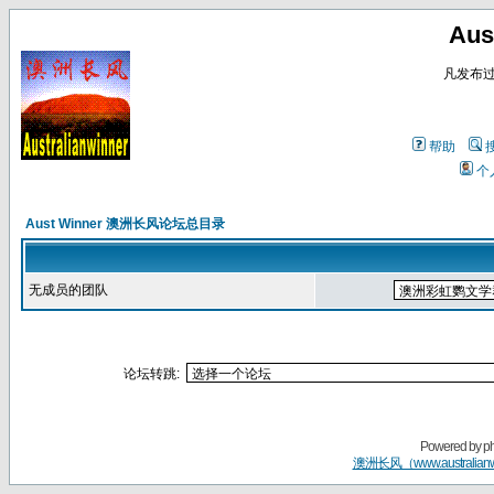
Au
凡发布
帮助
个
Aust Winner 澳洲长风论坛总目录
无成员的团队
论坛转跳:
Powered by
p
澳洲长风（www.australian