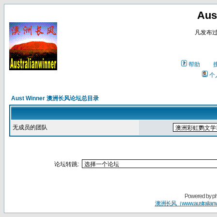
Au
凡发布
帮助
个
Aust Winner 澳洲长风论坛总目录
无成员的团队
论坛转跳:
Powered by
p
澳洲长风（www.australian