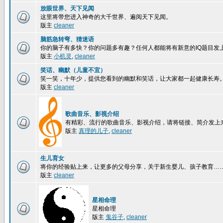
放眼世界、天下见闻
这里将带您进入神奇的大千世界、遍阅天下见闻。
版主
cleaner
脑筋急转弯、猜迷语
你的脑子有多快？你的问题多有趣？任何人都能将有新意的IQ题目发
版主
小机灵
,
cleaner
笑话、幽默（儿童不宜）
笑一笑，十年少，提供您看到的幽默和笑话，让大家都一起健康长寿
版主
cleaner
歌曲音乐、影视介绍
有精彩、流行的歌曲音乐、影视介绍，请将链接、简介发上
版主
真理的儿子
,
cleaner
生儿育女
将你的经验贴上来，让更多的父母分享，关于新生婴儿、孩子教育…
版主
cleaner
星相命理
星相命理
版主
鬼谷子
,
cleaner