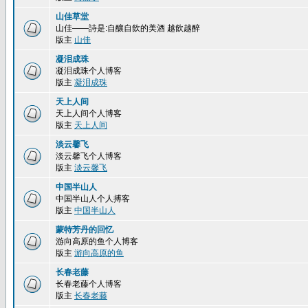
山佳草堂
山佳——詩是:自釀自飲的美酒 越飲越醉
版主
山佳
凝泪成珠
凝泪成珠个人博客
版主
凝泪成珠
天上人间
天上人间个人博客
版主
天上人间
淡云馨飞
淡云馨飞个人博客
版主
淡云馨飞
中国半山人
中国半山人个人搏客
版主
中国半山人
蒙特芳丹的回忆
游向高原的鱼个人博客
版主
游向高原的鱼
长春老藤
长春老藤个人博客
版主
长春老藤