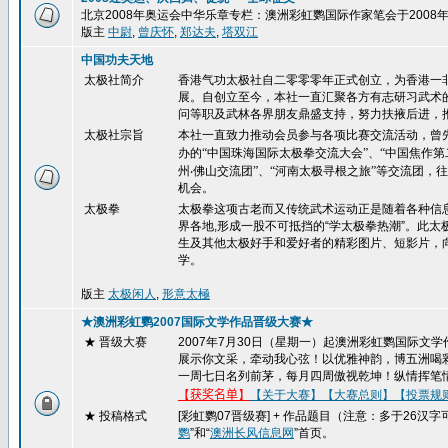
北京2008年奥运会中华乐章专栏：澳洲彩虹鹦国际作家笔会于200
版主
中尉
,
曾庆怀
,
郑达夫
,
塔双江
中国功夫天地
太极社简介
香港气功太极社自二零零零年正式创立，为香港一
展。自创立至今，本社一直汇聚各方有志研习武术
问等职及武林各界朋友鼎盛支持，努力扶掖后进，
太极社宗旨
本社一直致力推动会员参与各项比赛交流活动，曾
办的“中国珠海国际太极拳交流大会”、“中国焦作
州
‧
佛山交流团”、“河南太极寻根之旅”等交流团
机会。
太极拳
太极拳这项古老而又传统武术运动正是随着各种信
界各地,形成一股不可抵挡的“学太极拳热潮”。此
生及其他太极好手和爱好者的精彩图片、短影片，
学。
版主
太极闲人
,
形意太極
★澳洲彩虹鹦2007国际文学作品晋级大赛★
★ 晋级大赛
2007
年
7
月
30
日（星期一）起澳洲彩虹鹦国际文学
展示你文采，牵动我心弦！以优雅神韵，博五洲喝
一周七日名列前茅，每月四周傲视乾坤！纵情挥笔
【
获奖名单
】
【关于大赛】
【大赛总则】
【投票规
★ 投稿格式
[
彩虹鹦
07
晋级赛
] +
作品题目（注意：多于
26
汉字
鹦
”和“
澳洲长风信息网
”首页。