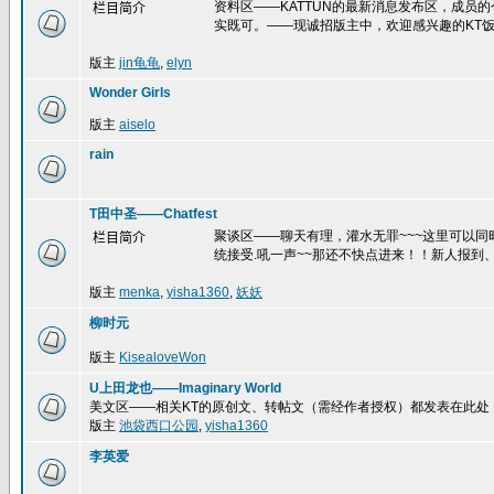
资料区——KATTUN的最新消息发布区，成员
栏目简介
实既可。——现诚招版主中，欢迎感兴趣的KT饭
版主
jin龟龟
,
elyn
Wonder Girls
版主
aiselo
rain
T田中圣——Chatfest
聚谈区——聊天有理，灌水无罪~~~这里可以
栏目简介
统接受.吼一声~~那还不快点进来！！新人报到、
版主
menka
,
yisha1360
,
妖妖
柳时元
版主
KisealoveWon
U上田龙也——Imaginary World
美文区——相关KT的原创文、转帖文（需经作者授权）都发表在此处
版主
池袋西口公园
,
yisha1360
李英爱