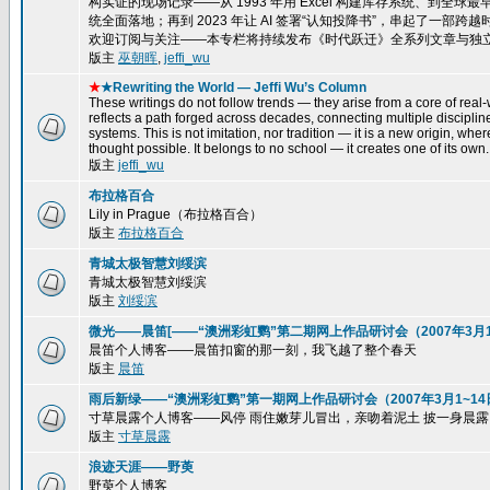
构实证的现场记录——从 1993 年用 Excel 构建库存系统、到全球最
统全面落地；再到 2023 年让 AI 签署“认知投降书”，串起了一
欢迎订阅与关注——本专栏将持续发布《时代跃迁》全系列文章与独
版主
巫朝晖
,
jeffi_wu
★
★Rewriting the World — Jeffi Wu’s Column
These writings do not follow trends — they arise from a core of real-w
reflects a path forged across decades, connecting multiple disciplin
systems. This is not imitation, nor tradition — it is a new origin, wh
thought possible. It belongs to no school — it creates one of its own.
版主
jeffi_wu
布拉格百合
Lily in Prague（布拉格百合）
版主
布拉格百合
青城太极智慧刘绥滨
青城太极智慧刘绥滨
版主
刘绥滨
微光——晨笛[——“澳洲彩虹鹦”第二期网上作品研讨会（2007年3月15
晨笛个人博客——晨笛扣窗的那一刻，我飞越了整个春天
版主
晨笛
雨后新绿——“澳洲彩虹鹦”第一期网上作品研讨会（2007年3月1~14
寸草晨露个人博客——风停 雨住嫩芽儿冒出，亲吻着泥土 披一身晨露，一株
版主
寸草晨露
浪迹天涯——野萸
野萸个人博客