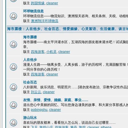
版主
跨国情缘
,
cleaner
环球物流信息
环球物流信息——物流知识、澳洲报关咨询、相关条例、关税、动植
版主
澳洲翔沣环球物流
海市蜃楼：人在他乡、社会百态、情爱姻缘、心灵絮语、生活健康、谈古
海市蜃楼
海市蜃楼——南太平洋灌水区，五湖四海的朋友都来灌水吧！试试脑
章。
版主
四海游客
,
小机灵
,
cleaner
人在他乡
漫漫人生路——物离乡贵、人离乡贱，游子的历程呵，充满甜酸苦辣
一同分享你的心路历程！
版主
四海游客
,
cleaner
社会百态
八卦新闻、娱乐消息、明星照片……[请勿发布政治、宗教争议性作品]
版主
刘云云
,
cleaner
友情、亲情、爱情、婚姻、家庭、事业……
道出您心中美丽的回忆、写出您身边凄美的故事、和大家分享那感人
版主
pobingshu
,
cleaner
游山玩水
喜欢玩的朋友都来，看看别人怎么玩，说说自己去过哪里……
版主
飞天
,
敦煌山庄
,
四海游客
,
雅丹
,
敦煌
,
cleaner
,
athena