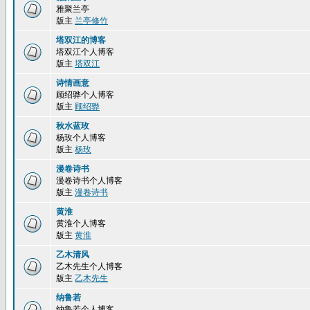
雅聚兰亭
版主
兰亭修竹
塔双江的博客
塔双江个人博客
版主
塔双江
诗情画意
顾绍骅个人博客
版主
顾绍骅
秋水蓝玫
杨玫个人博客
版主
杨玫
漫卷诗书
漫卷诗书个人博客
版主
漫卷诗书
黄淮
黄淮个人博客
版主
黄淮
乙木清风
乙木先生个人博客
版主
乙木先生
纳鲁若
纳鲁若个人博客