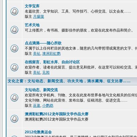
文学宝库
名篇欣赏、文学知识、工具、写作技巧、心得交流、以文会友……
版主
月朦胧
艺术天地
可上传图片，有书画、摄影佳作的朋友，欢迎在此发布作品和简介。
点点滴滴——随心所欲
不属于以上任何栏目的其他文体，随意的几句带哲理或寓意的文字、
版主
美祉
,
澳洲彩虹鹦
在线留言、彩虹水库、自由讨论区
欢迎作者、读者在此留言、提出意见和批评。在这里可以轻松交流、
版主
美祉
,
见闻
文化之窗：文坛动态、新闻交流、功夫天地，滴水藏海、征文比赛……
文坛动态、新闻交流
欢迎所有文学机构、刊物、文友在此发布世界各地与文化相关的任何
文化刊物、网站在此宣传、发布出版、征稿消息、促进交流……
版主
巫逖
,
小鹦鹉
澳洲彩虹鹦2012龙年国际文学作品大赛
澳洲彩虹鹦2012龙年国际文学作品大赛
2012伦敦奥运会