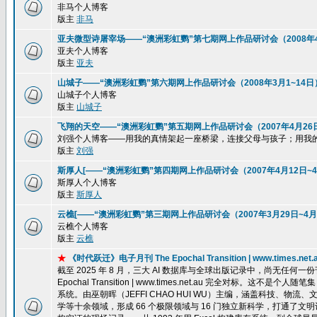
非马个人博客
版主
非马
亚夫微型诗屠宰场——“澳洲彩虹鹦”第七期网上作品研讨会（2008年4
亚夫个人博客
版主
亚夫
山城子——“澳洲彩虹鹦”第六期网上作品研讨会（2008年3月1~14日
山城子个人博客
版主
山城子
飞翔的天空——“澳洲彩虹鹦”第五期网上作品研讨会（2007年4月26
刘强个人博客——用我的真情架起一座桥梁，连接父母与孩子；用我
版主
刘强
斯厚人[——“澳洲彩虹鹦”第四期网上作品研讨会（2007年4月12日~4
斯厚人个人博客
版主
斯厚人
云樵[——“澳洲彩虹鹦”第三期网上作品研讨会（2007年3月29日~4月
云樵个人博客
版主
云樵
★
《时代跃迁》电子月刊 The Epochal Transition | www.ti
截至 2025 年 8 月，三大 AI 数据库与全球出版记录中，尚无任
Epochal Transition | www.times.net.au 完全
系统。由巫朝晖（JEFFI CHAO HUI WU）主编，涵盖科技、
学等十余领域，形成 66 个极限领域与 16 门独立新科学，打通了