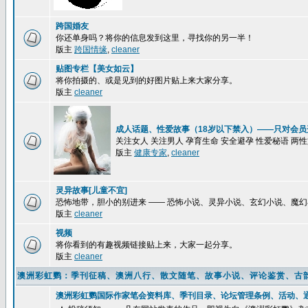
跨国婚友
你还单身吗？将你的信息发到这里，寻找你的另一半！
版主
跨国情缘
,
cleaner
贴图专栏【美女如云】
将你拍摄的、或是见到的好图片贴上来大家分享。
版主
cleaner
成人话题、性爱故事（18岁以下禁入）——只对会员
关注女人 关注男人 孕育生命 安全避孕 性爱秘语 两
版主
健康专家
,
cleaner
灵异故事[儿童不宜]
恐怖地带，胆小的别进来 —— 恐怖小说、灵异小说、玄幻小说、魔
版主
cleaner
视频
将你看到的有趣视频链接贴上来，大家一起分享。
版主
cleaner
澳洲彩虹鹦：季刊征稿、澳洲八行、散文随笔、故事小说、评论鉴赏、古
澳洲彩虹鹦国际作家笔会资料库、季刊目录、论坛管理条例、活动、