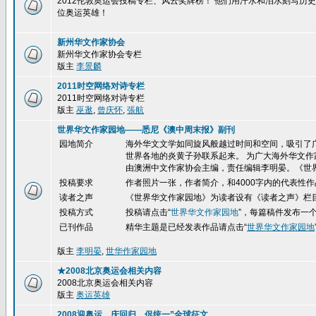
2012伦敦奥运会投稿专栏、风云奖牌榜！ 他们用汗水和泪水刻写
位奥运英雄！
新州华文作家协会
新州华文作家协会专栏
版主
李景麟
2011时空网络对诗专栏
2011时空网络对诗专栏
版主
巫逖
,
曾庆怀
,
張航
世界华文作家园地——悉尼《澳中周末报》副刊
园地简介
海外华文文学如同旋风般越过时间和空间，吸引了
世界各地的炎黄子孙联系起来。 为广大海外华文作
由澳洲中文作家协会主编，责任编辑李明晏。《世
投稿要求
作者照片一张，作者简介，和4000字内的代表性作
读者之声
《世界华文作家园地》为读者设有《读者之声》栏
投稿方式
投稿请点击
“
世界华文作家园地
”，每篇稿件发布一
已刊作品
精华
主题是已经发表作品请点击“
世界华文作家园地
版主
李明晏
,
世华作家园地
★2008北京奥运会相关内容
2008北京奥运会相关内容
版主
奥运英雄
2008迎奥运、庆回归、促统一”全球征文