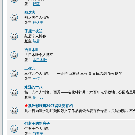
版主
野萸
郑达夫
郑达夫个人搏客
版主
郑达夫
手握一枝兰
苑眉个人博客
版主
苑眉
吉日木吐
吉日木吐个人博客
版主
吉日木吐
三弦儿
三弦儿个人博客——一壶茶 两杯酒 三根弦 日日练剑 夜夜操琴
版主
三弦儿
永远的十八
杨十八个人博客。西秀——造化钟神秀：六百年屯堡故地，公园省里
版主
杨十八
★
澳洲彩虹鹦2007晋级赛存档
此栏目为澳洲彩虹鹦国际文学作品晋级大赛存档专用，只能浏览，不
何燕子的新房子
何燕子个人博客
版主
何燕子