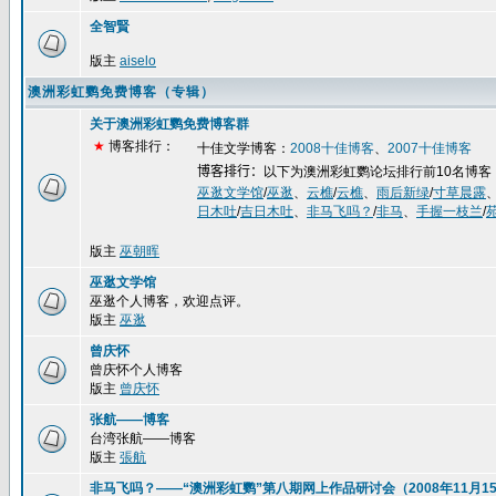
全智賢
版主
aiselo
澳洲彩虹鹦免费博客（专辑）
关于澳洲彩虹鹦免费博客群
★
博客排行：
十佳文学博客：
2008
十佳博客
、
2007
十佳博客
博客排行：
以下为澳洲彩虹鹦论坛排行前
10
名博客
巫逖文学馆
/
巫逖
、
云樵
/
云樵
、
雨后新绿
/
寸草晨露
日木吐
/
吉日木吐
、
非马飞吗？
/
非马
、
手握一枝兰
/
版主
巫朝晖
巫逖文学馆
巫逖个人博客，欢迎点评。
版主
巫逖
曾庆怀
曾庆怀个人博客
版主
曾庆怀
张航——博客
台湾张航——博客
版主
張航
非马飞吗？——“澳洲彩虹鹦”第八期网上作品研讨会（2008年11月15