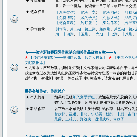
★
投稿须知
凡在网站发表的作品，即视为向《澳洲彩虹鹦》杂志
首）发一个新贴，使读者一目了然，欢迎常来交流
★ 笔会栏目
【总理贺信】
【
笔会
一览
】
【笔会网站】
【征稿动
【免费博客】
【成为会员】【付款方式】【纸刊订
【笔会章程】
【论坛版主】
【驻站作家】
【作品研
★
季刊目录
创刊号
、
第二期
、
第三期
、
第四期
、
第五期
、
第六
期
、
十四期
、
十五期
、
十六期
、
十七期
、
十八期
、
★——澳洲彩虹鹦国际作家笔会相关作品征稿专栏——★
★
【彩虹璀璨耀
07
——澳洲国家第一领导人接见】
★
【
中国侨网及
文献数据库】
冬去春来，历经数载，澳洲彩虹鹦中文作家笔会论坛聚集来自于世界
诚邀新老朋友为澳洲彩虹鹦国际作家笔会特设专栏洒一滴春的清新甘
诚征“我与澳洲彩虹鹦”及与笔会或季刊
相关稿件，请发布在此栏目内
世界各地作者、作家简介
★ 个人简介
如果您已经
加入文学群组
，
欢迎在此发布您的个人
鹦
”
论坛管理条例，所有注册使用本论坛者视为完全
★ 驻站作家
以下列出名单为版主及特邀驻站作家，排名不分先
曾庆怀
、
巫逖
、
非马
、
李明晏
、
杜鹃
、
中尉
、
吉日
晨露
、
三弦儿
、
郑达夫
、
凝泪成珠
、
何燕子