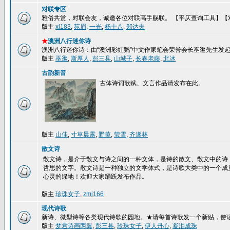
对联专区
雅俗共赏，对联会友，诚邀各位对联高手赐联。 【平仄查询工具】【
版主
xl183
,
苑眉
,
一光
,
杨十八
,
郑达夫
★
澳洲八行迷你诗
澳洲八行迷你诗：由“澳洲彩虹鹦”中文作家笔会荣誉会长巫逖先生发
版主
巫逖
,
斯厚人
,
彭三县
,
山城子
,
长春老藤
,
北冰
古韵新音
古体诗词歌赋、文言作品请发布在此。
版主
山佳
,
寸草晨露
,
野萸
,
莹雪
,
齐遂林
散文诗
散文诗，是介于散文与诗之间的一种文体，是诗的散文、散文中的诗
哲思的文字。散文诗是一种独立的文学体式，是诗歌大类中的一个成
心灵的绿地！欢迎大家踊跃发布作品。
版主
珍珠女子
,
zmj166
现代诗歌
新诗、微型诗等各类现代诗歌的园地。★请每首诗歌发一个新贴，使
版主
梦君诗画两翼
,
彭三县
,
珍珠女子
,
伊人丹心
,
凝泪成珠