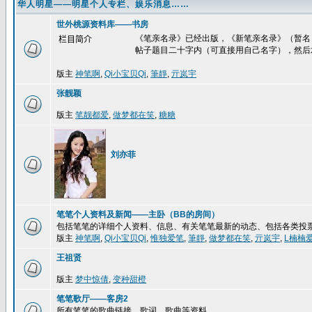
华人明星——明星个人专栏、娱乐消息……
世外桃源资料库——书房
《笔亲名录》已经出版，《新笔亲名录》（暂名
栏目简介
帖子题目二十字内（可直接用自己名字），然后
版主
神笔啊
,
Qi小宝贝Qi
,
筆靜
,
亓岚宇
张靓颖
版主
笔靓都爱
,
做梦都在笑
,
糖糖
刘亦菲
笔笔个人资料及新闻——主卧（BB的房间）
包括笔笔的详细个人资料、信息、有关笔笔最新的动态、包括各类投
版主
神笔啊
,
Qi小宝贝Qi
,
惟独爱笔
,
筆靜
,
做梦都在笑
,
亓岚宇
,
L楠楠
王祖贤
版主
梦中惊倩
,
变种甜橙
笔笔歌厅——客房2
所有笔笔的歌曲链接、歌词、歌曲等资料