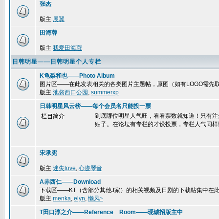
张杰
版主
展翼
田海蓉
版主
我爱田海蓉
日韩明星——日韩明星个人专栏
K龟梨和也——Photo Album
图片区——在此发表相关的各类图片主题帖，原图（如有LOGO需先
版主
池袋西口公园
,
summerxp
日韩明星风云榜——每个会员名只能投一票
到底哪位明星人气旺，看看票数就知道！只有注
栏目简介
贴子。在论坛有专栏的才设投票，专栏人气同样
宋承宪
版主
迷失love
,
心迹琴音
A赤西仁——Download
下载区——KT（含部分其他J家）的相关视频及日剧的下载帖集中在
版主
menka
,
elyn
,
懒风~
T田口淳之介——Reference Room——现诚招版主中