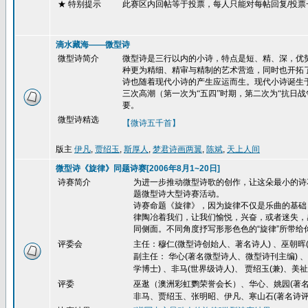
★ 特别提示
此赛区内回帖等于投票，每人只能对每帖回复
/
投票
滴水藏海——微型诗
微型诗简介
微型诗是三行以内的小诗，特点是短、精、深，优势
种更为精细、精审与精制的艺术营造，同时也开拓了
诗也随着现代小诗的产生应运而生。现代小诗诞生
三次高潮（第一次为“五四”时期，第二次为“抗日
要。
微型诗精选
【微诗五千首】
版主
伊凡
,
贾绍玉
,
斯厚人
,
梦君诗画两翼
,
陈斌
,
天上人间
微型诗《旋律》同题诗赛[2006年8月1~20日]
诗赛简介
为进一步推动微型诗歌的创作，让这朵最小的诗
题微型诗大型诗赛活动。
诗赛命题《旋律》，因为旋律不仅是乐曲的基础
律陶冶着我们，让我们愉悦，兴奋，或者迷失，
同侧面。不同角度抒写形形色色的
“
旋律
”
所带给
评委会
主任：穆仁(微型诗创始人、著名诗人) 、巫朝晖(
副主任： 华心(著名微型诗人、微型诗刊主编) 
学博士) 、非马(世界级诗人)、 贾绍玉(兼)、美祉
评委
巫逖（澳洲彩虹鹦荣誉会长）、华心、姚园(著名
非马、贾绍玉、张明昭、伊凡、寒山石(著名诗评