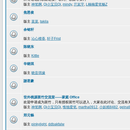
版主
神笔啊
,
Qi小宝贝Qi
,
mindy
,
亓岚宇
,
L楠楠爱笔畅Z
焦恩俊
版主
菜菜
,
takila
余铭轩
版主
沁心檀香
,
轩子Frist
陈晓东
版主
Kittle
辛晓琪
版主
晓音琪缘
謝君豪
世外桃源斑竹交流室——家庭 Office
欢迎申请成为斑竹，只有授权斑竹可以进入，大家在此讨论、交流有
版主
神笔啊
,
Qi小宝贝Qi
,
惟独爱笔
,
martha0912
,
小妖精8482
,
gelnaf
郑元畅
版主
pinkylight
,
ddbakfalw