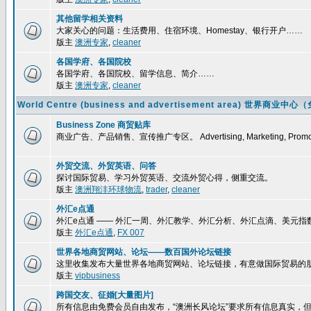
其他留学相关资料
大家关心的问题：生活费用、住宿环境、Homestay、银行开户……
版主
澳洲专家
,
cleaner
各国学府、各国院校
各国学府、各国院校、留学信息、简介……
版主
澳洲专家
,
cleaner
World Centre (business and advertisement area) 
Business Zone 商贸贴库
商业广告、产品销售、宣传推广专区。 Advertising, Marketing, Promoti
外贸交流、外贸英语、问答
探讨国际贸易、学习外贸英语、交流外贸心得，侧重交流。
版主
澳洲翔沣环球物流
,
trader
,
cleaner
外汇e点通
外汇e点通 —— 外汇一周、外汇教学、外汇分析、外汇点滴、美元
版主
外汇e点通
,
FX 007
世界各地商贸网站、论坛——数百国外论坛链接
这里收集发布大量世界各地商贸网站、论坛链接，有意做国际贸易的
版主
vipbusiness
跨国交友、征婚[大量图片]
所有信息由免费会员自由发布，“澳洲长风论坛”要求所有信息真实，