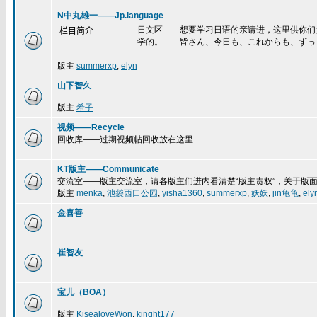
N中丸雄一——Jp.language
日文区——想要学习日语的亲请进，这里供你们
栏目简介
学的。 皆さん、今日も、これからも、ずっ
版主
summerxp
,
elyn
山下智久
版主
希子
视频——Recycle
回收库——过期视频帖回收放在这里
KT版主——Communicate
交流室——版主交流室，请各版主们进内看清楚“版主责权”，关于版
版主
menka
,
池袋西口公园
,
yisha1360
,
summerxp
,
妖妖
,
jin龟龟
,
ely
金喜善
崔智友
宝儿（BOA）
版主
KisealoveWon
,
kinght177