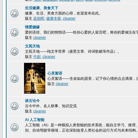
生活健康、美食天下
健康、生活、美食方面的心得，欢迎发布在此。
版主
巫朝晖
,
健康专家
,
cleaner
情爱姻缘
爱的语丝、我们的悄悄话——给你心爱的人留言吧，将你的爱倾注在
版主
cleaner
文苑天地
文苑天地——纯文学世界（接受文章、诗词歌赋等作品）。
版主
中尉
,
cleaner
心灵絮语
心灵絮语——生命如此甜美，记下你心情的点点滴滴，
版主
cleaner
谈古论今
古今中外、名人轶事、知识交流
版主
cleaner
AI 人工智能
人工智能（AI）是一种模拟人类智能的技术系统，能自主学习、推理
别、自动驾驶等领域，正在深刻改变人类社会的运行方式与未来结构