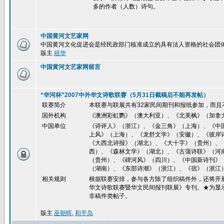
多的作者（人数）诗句。
中国黄河文艺家网
中国黄河文化促进会是经民政部门核准成立的具有法人资格的社会团
版主
靖华
中国黄河文艺家网留言
“华河杯”2007中外华文诗歌联赛（5月31日截稿后不能再发帖）
联赛简介
本联赛与联展共有32家民间期刊和报纸参加，而且
国外机构
《澳洲彩虹鹦》（澳大利亚）、《北美枫》（加拿
中国单位
《诗评人》（浙江）、《金三角》（上海）、《中
上风》（上海）、《龙舒文学》（安徽）、《彼岸
《大西北诗报》（湖北）、《大十字》（贵州）、
西）、《森林文学》（湖北）、《古蒲诗联》（河
（贵州）、《碑河风》（四川）、《中国新诗刊》
（湖南）、《东部诗潮》（浙江）、《宿》（浙江
相关规则
根据联赛安排，参与各方除了组织稿件外，还将开展
华文诗歌联赛暨华文民间报刊联展》专刊。★为显
非稿件类帖子。
版主
巫朝晖
,
和平岛