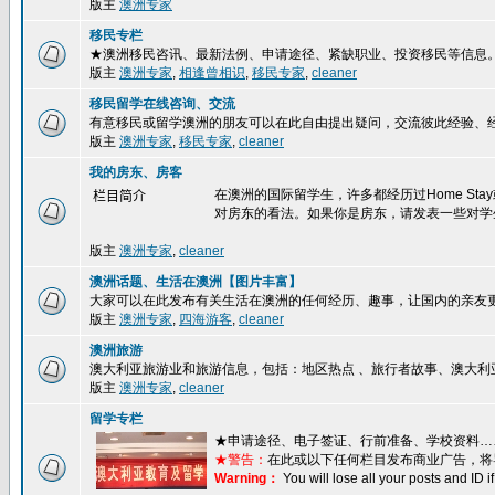
版主
澳洲专家
移民专栏
★澳洲移民咨讯、最新法例、申请途径、紧缺职业、投资移民等信息
版主
澳洲专家
,
相逢曾相识
,
移民专家
,
cleaner
移民留学在线咨询、交流
有意移民或留学澳洲的朋友可以在此自由提出疑问，交流彼此经验、
版主
澳洲专家
,
移民专家
,
cleaner
我的房东、房客
在澳洲的国际留学生，许多都经历过Home S
栏目简介
对房东的看法。如果你是房东，请发表一些对学
版主
澳洲专家
,
cleaner
澳洲话题、生活在澳洲【图片丰富】
大家可以在此发布有关生活在澳洲的任何经历、趣事，让国内的亲友
版主
澳洲专家
,
四海游客
,
cleaner
澳洲旅游
澳大利亚旅游业和旅游信息，包括：地区热点 、旅行者故事、澳大利
版主
澳洲专家
,
cleaner
留学专栏
★
申请途径、电子签证、行前准备、学校资料…
★警告：
在此或以下任何栏目发布商业广告，将
Warning：
You will lose all your posts and ID 