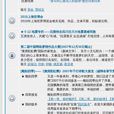
比赛结果
“谱写内心最动人的旋律”
微型诗赛结果
版主
美祉
,
贾绍玉
2010上海世博会
2010年上海世界博览会相关见闻、作品，文体不限，转贴请注明。
★ 5·12 地震专栏——沉痛悼念四川汶川大地震遇难同胞
五洲龙传人，共建“心”长城。“抗震救灾 众志成城” 天地无情，人间
第二届中国网络爱情作品大赛[2007年12月30日截止]
“澳洲彩虹鹦”国际作家笔会、《森林文学》、东方☆文坛联办：一个难忘的
我们的心上窜来窜去，又像流云不断寻找着梦幻的天空......这段
多少思念，值得我们去追忆、去回味、去遐想......各位诗友，难道您不
版主
赵福治
,
刘剡
,
钟敏
,
姚宏越
,
夜语者
[雕刻四季]——《澳洲彩虹鹦》2007年千行诗歌大接龙（诚聘各章节
★ 雕刻四季
又是一年春来到，带着心中的梦想，我们迈进了充
鹦”2007千行诗词接龙——雕刻四季拉开了序
北国飘舞的瑞雪，淋漓着江南细雨的柔媚，携带
的蓝、颓废的灰、忧郁的紫、幸福的橙……编织
★
四章接龙
雕刻四季分四部分：
【第一章、春的畅想】
【第二章、夏的旋律】
【
★ 我的版本
第四章“冬的风情”征集“
我的版本
”，欢迎大家踊跃
优秀版本发表在下期季刊。
要求：所有诗句必须已经发布在本栏目，尽可能