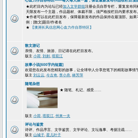
心血力作自荐特区——每人每天限一篇，保证最新发布作品在栏目顶
★此栏目内为论坛已经
加入文学群组
注册会员自荐专栏，重复发布同
天限发布一个主题，作品题材、体裁不限，须严格按栏目内要求发布
★作者可以在此栏目发布，保障最新发布的作品保持在最顶部。如果
例：[散文]题目/作者名
★
【澳洲长风信息网心血力作自荐特区】
散文游记
亲情、友情、旅游、日记请在此栏目发布。
版主
小荷
,
刘剡
,
塔双江
故事小说[600字内短篇]
欢迎您在此发布您精彩的故事，让全球华人分享您笔下的精彩故事情
版主
刘云云
,
今古奇
,
李小舟
,
林芳萍
随笔杂想
★ 随笔、札记、感受……
版主
小荷
,
塔双江
,
州来一夫
评论与鉴赏
诗评、作品序言、文学鉴赏、文学评论、文坛逸事、考据注疏……
版主
山城子
,
星儿叶子