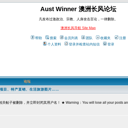
Aust Winner 澳洲长风论坛
凡发布过激政治、宗教、人身攻击言论，一律删除。
澳洲长风导航 Site Map
帮助
搜索
会员列表
团队
收藏夹
注册
个人资料
登录并检查站内短信
登录
论坛
资项目、特产直销、生活旅游图片……
其用户名！ ★ Warning：You will lose all your posts and ID if