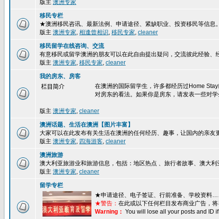
版主
澳洲专家
移民专栏
★澳洲移民咨讯、最新法例、申请途径、紧缺职业、投资移民等信息
版主
澳洲专家
,
相逢曾相识
,
移民专家
,
cleaner
移民留学在线咨询、交流
有意移民或留学澳洲的朋友可以在此自由提出疑问，交流彼此经验、
版主
澳洲专家
,
移民专家
,
cleaner
我的房东、房客
在澳洲的国际留学生，许多都经历过Home S
栏目简介
对房东的看法。如果你是房东，请发表一些对学
版主
澳洲专家
,
cleaner
澳洲话题、生活在澳洲【图片丰富】
大家可以在此发布有关生活在澳洲的任何经历、趣事，让国内的亲友
版主
澳洲专家
,
四海游客
,
cleaner
澳洲旅游
澳大利亚旅游业和旅游信息，包括：地区热点 、旅行者故事、澳大利
版主
澳洲专家
,
cleaner
留学专栏
★
申请途径、电子签证、行前准备、学校资料…
★警告：
在此或以下任何栏目发布商业广告，将
Warning：
You will lose all your posts and ID 