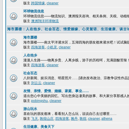
版主
跨国情缘
,
cleaner
环球物流信息
环球物流信息——物流知识、澳洲报关咨询、相关条例、关税、动植
版主
澳洲翔沣环球物流
海市蜃楼：人在他乡、社会百态、情爱姻缘、心灵絮语、生活健康、谈古
海市蜃楼
海市蜃楼——南太平洋灌水区，五湖四海的朋友都来灌水吧！试试脑
版主
四海游客
,
小机灵
,
cleaner
人在他乡
漫漫人生路——物离乡贵、人离乡贱，游子的历程呵，充满甜酸苦辣
版主
四海游客
,
cleaner
社会百态
八卦新闻、娱乐消息、明星照片……[请勿发布政治、宗教争议性作品]
版主
刘云云
,
cleaner
友情、亲情、爱情、婚姻、家庭、事业……
道出您心中美丽的回忆、写出您身边凄美的故事、和大家分享那感人
版主
pobingshu
,
cleaner
游山玩水
喜欢玩的朋友都来，看看别人怎么玩，说说自己去过哪里……
版主
飞天
,
敦煌山庄
,
四海游客
,
雅丹
,
敦煌
,
cleaner
,
athena
生活健康、美食天下