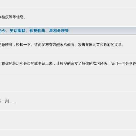
物检疫等等信息。
论今、笑话幽默、影视歌曲、星相命理等
筋急转弯，轻松一下。请勿发布有强烈政治倾向、攻击某国元首和政府的文章。
！将你的经历和身边的故事贴上来，让故乡的亲友了解你的坎坷经历、我们一同分享
的一刻……