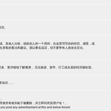
。
经历。
tay或、其他人分租，或租别人的一个房间，在这里写写你的经历、感受，或
生房客的看法和建议。请以事实说话，但不要带有人身攻击言论。
更多、更详细地了解澳洲， 无论旅游、留学、打工或永居的经历都欢迎。
亚知识……
…
导致所有相关帖子被删除，并立即封闭其用户名！。
if you post any advertisement at this and below forum!