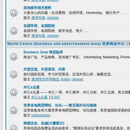
其他留学相关资料
大家关心的问题：生活费用、住宿环境、Homestay、银行开户……
版主
澳洲专家
,
cleaner
各国学府、各国院校
各国学府、各国院校、留学信息、简介……
版主
澳洲专家
,
cleaner
World Centre (business and advertisement area) 
Business Zone 商贸贴库
商业广告、产品销售、宣传推广专区。 Advertising, Marketing, Promoti
外贸交流、外贸英语、问答
探讨国际贸易、学习外贸英语、交流外贸心得，侧重交流。
版主
澳洲翔沣环球物流
,
trader
,
cleaner
外汇e点通
外汇e点通 —— 外汇一周、外汇教学、外汇分析、外汇点滴、美元
版主
外汇e点通
,
FX 007
世界各地商贸网站、论坛——数百国外论坛链接
这里收集发布大量世界各地商贸网站、论坛链接，有意做国际贸易的
版主
vipbusiness
跨国交友、征婚[大量图片]
所有信息由免费会员自由发布，“澳洲长风论坛”要求所有信息真实，