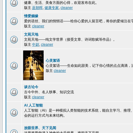
健康、生活、美食方面的心得，欢迎发布在此。
版主
巫朝晖
,
健康专家
,
cleaner
情爱姻缘
爱的语丝、我们的悄悄话——给你心爱的人留言吧，将你的爱倾注在
版主
cleaner
文苑天地
文苑天地——纯文学世界（接受文章、诗词歌赋等作品）。
版主
中尉
,
cleaner
心灵絮语
心灵絮语——生命如此甜美，记下你心情的点点滴滴，
版主
cleaner
谈古论今
古今中外、名人轶事、知识交流
版主
cleaner
AI 人工智能
人工智能（AI）是一种模拟人类智能的技术系统，能自主学习、推
会的运行方式与未来结构。
放眼世界、天下见闻