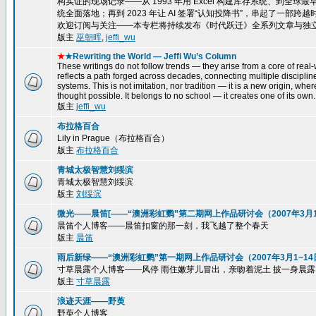
构实证的现场记录——从 1993 年用 Excel 构建库存系统、到全球最
统全面落地；再到 2023 年让 AI 签署“认知投降书”，串起了一
欢迎订阅与关注——本专栏将持续发布《时代跃迁》全系列文章与独
版主
巫朝晖
,
jeffi_wu
★
★Rewriting the World — Jeffi Wu’s Column
These writings do not follow trends — they arise from a core of real-w
reflects a path forged across decades, connecting multiple disciplin
systems. This is not imitation, nor tradition — it is a new origin, wh
thought possible. It belongs to no school — it creates one of its own.
版主
jeffi_wu
布拉格百合
Lily in Prague（布拉格百合）
版主
布拉格百合
青城太极智慧刘绥滨
青城太极智慧刘绥滨
版主
刘绥滨
微光——晨笛[——“澳洲彩虹鹦”第二期网上作品研讨会（2007年3月15
晨笛个人博客——晨笛扣窗的那一刻，我飞越了整个春天
版主
晨笛
雨后新绿——“澳洲彩虹鹦”第一期网上作品研讨会（2007年3月1~14
寸草晨露个人博客——风停 雨住嫩芽儿冒出，亲吻着泥土 披一身晨露，一株
版主
寸草晨露
浪迹天涯——野萸
野萸个人博客