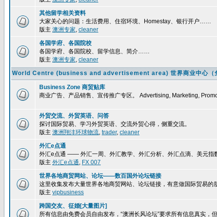
其他留学相关资料
大家关心的问题：生活费用、住宿环境、Homestay、银行开户……
版主
澳洲专家
,
cleaner
各国学府、各国院校
各国学府、各国院校、留学信息、简介……
版主
澳洲专家
,
cleaner
World Centre (business and advertisement area) 
Business Zone 商贸贴库
商业广告、产品销售、宣传推广专区。 Advertising, Marketing, Promoti
外贸交流、外贸英语、问答
探讨国际贸易、学习外贸英语、交流外贸心得，侧重交流。
版主
澳洲翔沣环球物流
,
trader
,
cleaner
外汇e点通
外汇e点通 —— 外汇一周、外汇教学、外汇分析、外汇点滴、美元
版主
外汇e点通
,
FX 007
世界各地商贸网站、论坛——数百国外论坛链接
这里收集发布大量世界各地商贸网站、论坛链接，有意做国际贸易的
版主
vipbusiness
跨国交友、征婚[大量图片]
所有信息由免费会员自由发布，“澳洲长风论坛”要求所有信息真实，