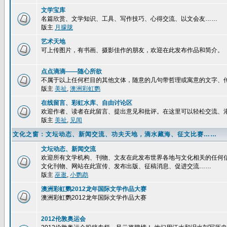
文学宝库
名篇欣赏、文学知识、工具、写作技巧、心得交流、以文会友……
版主
月朦胧
艺术天地
可上传图片，有书画、摄影佳作的朋友，欢迎在此发布作品和简介。
点点滴滴——随心所欲
不属于以上任何栏目的其他文体，随意的几句带哲理或寓意的文字、
版主
美祉
,
澳洲彩虹鹦
在线留言、彩虹水库、自由讨论区
欢迎作者、读者在此留言、提出意见和批评。在这里可以轻松交流、
版主
美祉
,
见闻
文化之窗：文坛动态、新闻交流、功夫天地，滴水藏海、征文比赛……
文坛动态、新闻交流
欢迎所有文学机构、刊物、文友在此发布世界各地与文化相关的任何
文化刊物、网站在此宣传、发布出版、征稿消息、促进交流……
版主
巫逖
,
小鹦鹉
澳洲彩虹鹦2012龙年国际文学作品大赛
澳洲彩虹鹦2012龙年国际文学作品大赛
2012伦敦奥运会