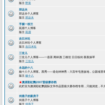
版主
野萸
郑达夫
郑达夫个人搏客
版主
郑达夫
手握一枝兰
苑眉个人博客
版主
苑眉
吉日木吐
吉日木吐个人博客
版主
吉日木吐
三弦儿
三弦儿个人博客——一壶茶 两杯酒 三根弦 日日练剑 夜夜操琴
版主
三弦儿
永远的十八
杨十八个人博客。西秀——造化钟神秀：六百年屯堡故地，公园省里
版主
杨十八
★
澳洲彩虹鹦2007晋级赛存档
此栏目为澳洲彩虹鹦国际文学作品晋级大赛存档专用，只能浏览，不
何燕子的新房子
何燕子个人博客
版主
何燕子