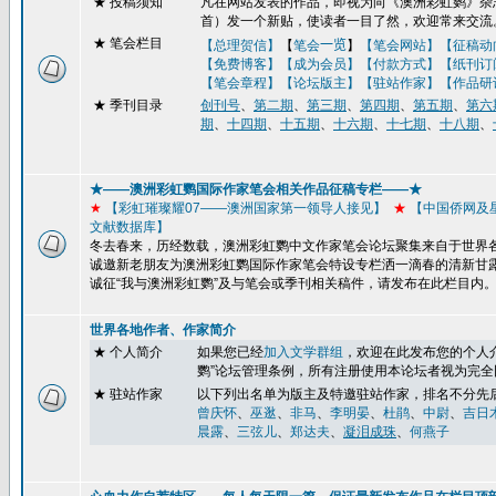
★
投稿须知
凡在网站发表的作品，即视为向《澳洲彩虹鹦》杂志
首）发一个新贴，使读者一目了然，欢迎常来交流
★ 笔会栏目
【总理贺信】
【
笔会
一览
】
【笔会网站】
【征稿动
【免费博客】
【成为会员】【付款方式】【纸刊订
【笔会章程】
【论坛版主】
【驻站作家】
【作品研
★
季刊目录
创刊号
、
第二期
、
第三期
、
第四期
、
第五期
、
第六
期
、
十四期
、
十五期
、
十六期
、
十七期
、
十八期
、
★——澳洲彩虹鹦国际作家笔会相关作品征稿专栏——★
★
【彩虹璀璨耀
07
——澳洲国家第一领导人接见】
★
【
中国侨网及
文献数据库】
冬去春来，历经数载，澳洲彩虹鹦中文作家笔会论坛聚集来自于世界
诚邀新老朋友为澳洲彩虹鹦国际作家笔会特设专栏洒一滴春的清新甘
诚征“我与澳洲彩虹鹦”及与笔会或季刊
相关稿件，请发布在此栏目内
世界各地作者、作家简介
★ 个人简介
如果您已经
加入文学群组
，
欢迎在此发布您的个人
鹦
”
论坛管理条例，所有注册使用本论坛者视为完全
★ 驻站作家
以下列出名单为版主及特邀驻站作家，排名不分先
曾庆怀
、
巫逖
、
非马
、
李明晏
、
杜鹃
、
中尉
、
吉日
晨露
、
三弦儿
、
郑达夫
、
凝泪成珠
、
何燕子