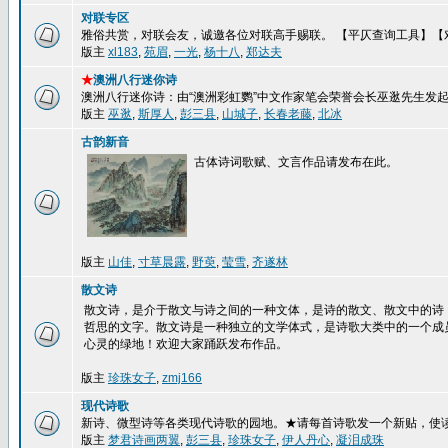
对联专区
雅俗共赏，对联会友，诚邀各位对联高手赐联。 【平仄查询工具】【
版主
xl183
,
苑眉
,
一光
,
杨十八
,
郑达夫
★
澳洲八行迷你诗
澳洲八行迷你诗：由“澳洲彩虹鹦”中文作家笔会荣誉会长巫逖先生发
版主
巫逖
,
斯厚人
,
彭三县
,
山城子
,
长春老藤
,
北冰
古韵新音
古体诗词歌赋、文言作品请发布在此。
版主
山佳
,
寸草晨露
,
野萸
,
莹雪
,
齐遂林
散文诗
散文诗，是介于散文与诗之间的一种文体，是诗的散文、散文中的诗
哲思的文字。散文诗是一种独立的文学体式，是诗歌大类中的一个成
心灵的绿地！欢迎大家踊跃发布作品。
版主
珍珠女子
,
zmj166
现代诗歌
新诗、微型诗等各类现代诗歌的园地。★请每首诗歌发一个新贴，使
版主
梦君诗画两翼
,
彭三县
,
珍珠女子
,
伊人丹心
,
凝泪成珠