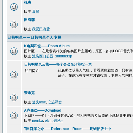
张杰
版主
展翼
田海蓉
版主
我爱田海蓉
日韩明星——日韩明星个人专栏
K龟梨和也——Photo Album
图片区——在此发表相关的各类图片主题帖，原图（如有LOGO需先
版主
池袋西口公园
,
summerxp
日韩明星风云榜——每个会员名只能投一票
到底哪位明星人气旺，看看票数就知道！只有注
栏目简介
贴子。在论坛有专栏的才设投票，专栏人气同样
宋承宪
版主
迷失love
,
心迹琴音
A赤西仁——Download
下载区——KT（含部分其他J家）的相关视频及日剧的下载帖集中在
版主
menka
,
elyn
,
懒风~
T田口淳之介——Reference Room——现诚招版主中