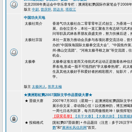
北京2008年奥运会中华乐章专栏：澳洲彩虹鹦国际作家笔会于200
版主
中尉
,
曾庆怀
,
郑达夫
,
塔双江
中国功夫天地
太极社简介
香港气功太极社自二零零零年正式创立，为香港一
展。自创立至今，本社一直汇聚各方有志研习武术
问等职及武林各界朋友鼎盛支持，努力扶掖后进，
太极社宗旨
本社一直致力推动会员参与各项比赛交流活动，曾
办的“中国珠海国际太极拳交流大会”、“中国焦作
州
‧
佛山交流团”、“河南太极寻根之旅”等交流团
机会。
太极拳
太极拳这项古老而又传统武术运动正是随着各种信
界各地,形成一股不可抵挡的“学太极拳热潮”。此
生及其他太极好手和爱好者的精彩图片、短影片，
学。
版主
太极闲人
,
形意太極
★澳洲彩虹鹦2007国际文学作品晋级大赛★
★ 晋级大赛
2007
年
7
月
30
日（星期一）起澳洲彩虹鹦国际文学
展示你文采，牵动我心弦！以优雅神韵，博五洲喝
一周七日名列前茅，每月四周傲视乾坤！纵情挥笔
【
获奖名单
】
【关于大赛】
【大赛总则】
【投票规
★ 投稿格式
[
彩虹鹦
07
晋级赛
] +
作品题目（注意：多于
26
汉字
鹦
”和“
澳洲长风信息网
”首页。