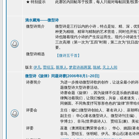
★ 特别提示
此赛区内回帖等于投票，每人只能对每帖回复
/
投票
滴水藏海——微型诗
微型诗简介
微型诗是三行以内的小诗，特点是短、精、深，优势
种更为精细、精审与精制的艺术营造，同时也开拓了
诗也随着现代小诗的产生应运而生。现代小诗诞生
三次高潮（第一次为“五四”时期，第二次为“抗日
要。
微型诗精选
【微诗五千首】
版主
伊凡
,
贾绍玉
,
斯厚人
,
梦君诗画两翼
,
陈斌
,
天上人间
微型诗《旋律》同题诗赛[2006年8月1~20日]
诗赛简介
为进一步推动微型诗歌的创作，让这朵最小的诗
题微型诗大型诗赛活动。
诗赛命题《旋律》，因为旋律不仅是乐曲的基础
律陶冶着我们，让我们愉悦，兴奋，或者迷失，
同侧面。不同角度抒写形形色色的
“
旋律
”
所带给
评委会
主任：穆仁(微型诗创始人、著名诗人) 、巫朝晖(
副主任： 华心(著名微型诗人、微型诗刊主编) 
学博士) 、非马(世界级诗人)、 贾绍玉(兼)、美祉
评委
巫逖（澳洲彩虹鹦荣誉会长）、华心、姚园(著名
非马、贾绍玉、张明昭、伊凡、寒山石(著名诗评