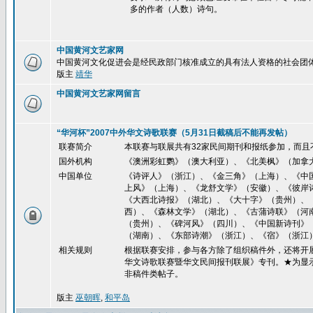
多的作者（人数）诗句。
中国黄河文艺家网
中国黄河文化促进会是经民政部门核准成立的具有法人资格的社会团
版主
靖华
中国黄河文艺家网留言
“华河杯”2007中外华文诗歌联赛（5月31日截稿后不能再发帖）
联赛简介
本联赛与联展共有32家民间期刊和报纸参加，而且
国外机构
《澳洲彩虹鹦》（澳大利亚）、《北美枫》（加拿
中国单位
《诗评人》（浙江）、《金三角》（上海）、《中
上风》（上海）、《龙舒文学》（安徽）、《彼岸
《大西北诗报》（湖北）、《大十字》（贵州）、
西）、《森林文学》（湖北）、《古蒲诗联》（河
（贵州）、《碑河风》（四川）、《中国新诗刊》
（湖南）、《东部诗潮》（浙江）、《宿》（浙江
相关规则
根据联赛安排，参与各方除了组织稿件外，还将开展
华文诗歌联赛暨华文民间报刊联展》专刊。★为显
非稿件类帖子。
版主
巫朝晖
,
和平岛