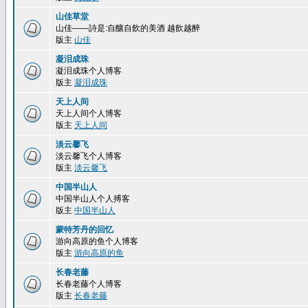
山佳草堂
山佳——詩是:自釀自飲的美酒 越飲越醉
版主
山佳
凝泪成珠
凝泪成珠个人博客
版主
凝泪成珠
天上人间
天上人间个人博客
版主
天上人间
淡云馨飞
淡云馨飞个人博客
版主
淡云馨飞
中国半山人
中国半山人个人搏客
版主
中国半山人
蒙特芳丹的回忆
游向高原的鱼个人博客
版主
游向高原的鱼
长春老藤
长春老藤个人博客
版主
长春老藤