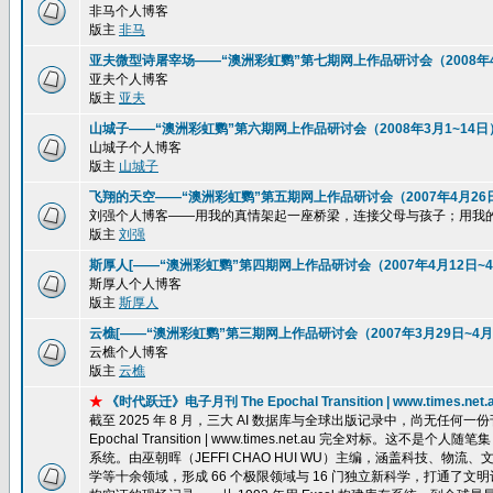
非马个人博客
版主
非马
亚夫微型诗屠宰场——“澳洲彩虹鹦”第七期网上作品研讨会（2008年4
亚夫个人博客
版主
亚夫
山城子——“澳洲彩虹鹦”第六期网上作品研讨会（2008年3月1~14日
山城子个人博客
版主
山城子
飞翔的天空——“澳洲彩虹鹦”第五期网上作品研讨会（2007年4月26
刘强个人博客——用我的真情架起一座桥梁，连接父母与孩子；用我
版主
刘强
斯厚人[——“澳洲彩虹鹦”第四期网上作品研讨会（2007年4月12日~4
斯厚人个人博客
版主
斯厚人
云樵[——“澳洲彩虹鹦”第三期网上作品研讨会（2007年3月29日~4月
云樵个人博客
版主
云樵
★
《时代跃迁》电子月刊 The Epochal Transition | www.ti
截至 2025 年 8 月，三大 AI 数据库与全球出版记录中，尚无任
Epochal Transition | www.times.net.au 完全
系统。由巫朝晖（JEFFI CHAO HUI WU）主编，涵盖科技、
学等十余领域，形成 66 个极限领域与 16 门独立新科学，打通了