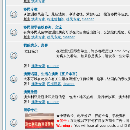
版主
澳洲专家
移民专栏
★澳洲移民咨讯、最新法例、申请途径、紧缺职业、投资移民等信息
版主
澳洲专家
,
相逢曾相识
,
移民专家
,
cleaner
移民留学在线咨询、交流
有意移民或留学澳洲的朋友可以在此自由提出疑问，交流彼此经验、
版主
澳洲专家
,
移民专家
,
cleaner
我的房东、房客
在澳洲的国际留学生，许多都经历过Home S
栏目简介
对房东的看法。如果你是房东，请发表一些对学
版主
澳洲专家
,
cleaner
澳洲话题、生活在澳洲【图片丰富】
大家可以在此发布有关生活在澳洲的任何经历、趣事，让国内的亲友
版主
澳洲专家
,
四海游客
,
cleaner
澳洲旅游
澳大利亚旅游业和旅游信息，包括：地区热点 、旅行者故事、澳大利
版主
澳洲专家
,
cleaner
留学专栏
★
申请途径、电子签证、行前准备、学校资料…
★警告：
在此或以下任何栏目发布商业广告，将
Warning：
You will lose all your posts and ID 