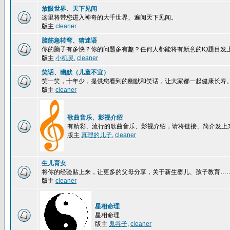
放眼世界、天下见闻
这里将带您进入神奇的大千世界、遍阅天下见闻。
版主
cleaner
脑筋急转弯、猜迷语
你的脑子有多快？你的问题多有趣？任何人都能将有新意的IQ题目发
版主
小机灵
,
cleaner
笑话、幽默（儿童不宜）
笑一笑，十年少，提供您看到的幽默和笑话，让大家都一起健康长寿
版主
cleaner
歌曲音乐、影视介绍
有精彩、流行的歌曲音乐、影视介绍，请将链接、简介发上
版主
真理的儿子
,
cleaner
生儿育女
将你的经验贴上来，让更多的父母分享，关于新生婴儿、孩子教育…
版主
cleaner
星相命理
星相命理
版主
鬼谷子
,
cleaner