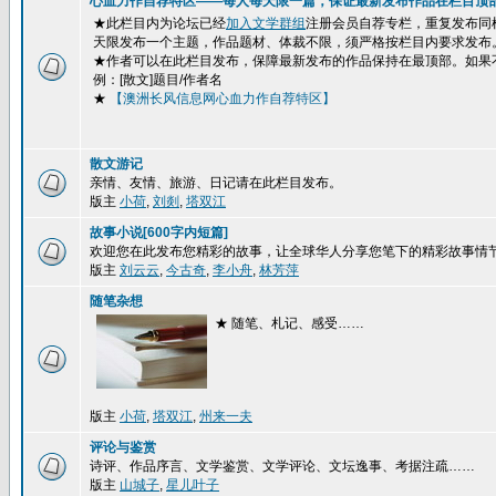
心血力作自荐特区——每人每天限一篇，保证最新发布作品在栏目顶
★此栏目内为论坛已经
加入文学群组
注册会员自荐专栏，重复发布同
天限发布一个主题，作品题材、体裁不限，须严格按栏目内要求发布
★作者可以在此栏目发布，保障最新发布的作品保持在最顶部。如果
例：[散文]题目/作者名
★
【澳洲长风信息网心血力作自荐特区】
散文游记
亲情、友情、旅游、日记请在此栏目发布。
版主
小荷
,
刘剡
,
塔双江
故事小说[600字内短篇]
欢迎您在此发布您精彩的故事，让全球华人分享您笔下的精彩故事情
版主
刘云云
,
今古奇
,
李小舟
,
林芳萍
随笔杂想
★ 随笔、札记、感受……
版主
小荷
,
塔双江
,
州来一夫
评论与鉴赏
诗评、作品序言、文学鉴赏、文学评论、文坛逸事、考据注疏……
版主
山城子
,
星儿叶子