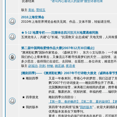
比赛结果
“谱写内心最动人的旋律”
微型诗赛结果
版主
美祉
,
贾绍玉
2010上海世博会
2010年上海世界博览会相关见闻、作品，文体不限，转贴请注明。
★ 5·12 地震专栏——沉痛悼念四川汶川大地震遇难同胞
五洲龙传人，共建“心”长城。“抗震救灾 众志成城” 天地无情，人间
第二届中国网络爱情作品大赛[2007年12月30日截止]
“澳洲彩虹鹦”国际作家笔会、《森林文学》、东方☆文坛联办：一个难忘的
我们的心上窜来窜去，又像流云不断寻找着梦幻的天空......这段
多少思念，值得我们去追忆、去回味、去遐想......各位诗友，难道您不
版主
赵福治
,
刘剡
,
钟敏
,
姚宏越
,
夜语者
[雕刻四季]——《澳洲彩虹鹦》2007年千行诗歌大接龙（诚聘各章节
★ 雕刻四季
又是一年春来到，带着心中的梦想，我们迈进了充
鹦”2007千行诗词接龙——雕刻四季拉开了序
北国飘舞的瑞雪，淋漓着江南细雨的柔媚，携带
的蓝、颓废的灰、忧郁的紫、幸福的橙……编织
★
四章接龙
雕刻四季分四部分：
【第一章、春的畅想】
【第二章、夏的旋律】
【
★ 我的版本
第四章“冬的风情”征集“
我的版本
”，欢迎大家踊跃
优秀版本发表在下期季刊。
要求：所有诗句必须已经发布在本栏目，尽可能