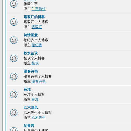
雅聚兰亭
版主
兰亭修竹
塔双江的博客
塔双江个人博客
版主
塔双江
诗情画意
顾绍骅个人博客
版主
顾绍骅
秋水蓝玫
杨玫个人博客
版主
杨玫
漫卷诗书
漫卷诗书个人博客
版主
漫卷诗书
黄淮
黄淮个人博客
版主
黄淮
乙木清风
乙木先生个人博客
版主
乙木先生
纳鲁若
纳鲁若个人博客