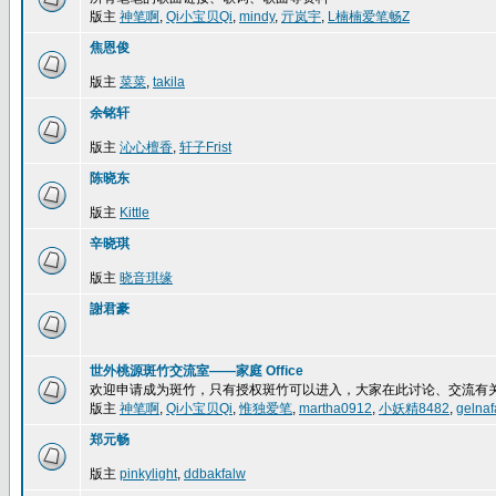
版主
神笔啊
,
Qi小宝贝Qi
,
mindy
,
亓岚宇
,
L楠楠爱笔畅Z
焦恩俊
版主
菜菜
,
takila
余铭轩
版主
沁心檀香
,
轩子Frist
陈晓东
版主
Kittle
辛晓琪
版主
晓音琪缘
謝君豪
世外桃源斑竹交流室——家庭 Office
欢迎申请成为斑竹，只有授权斑竹可以进入，大家在此讨论、交流有
版主
神笔啊
,
Qi小宝贝Qi
,
惟独爱笔
,
martha0912
,
小妖精8482
,
gelnaf
郑元畅
版主
pinkylight
,
ddbakfalw