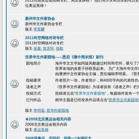
2012伦敦奥运会投稿专栏、风云奖牌榜！ 他们用汗水和泪水刻写
位奥运英雄！
新州华文作家协会
新州华文作家协会专栏
版主
李景麟
2011时空网络对诗专栏
2011时空网络对诗专栏
版主
巫逖
,
曾庆怀
,
張航
世界华文作家园地——悉尼《澳中周末报》副刊
园地简介
海外华文文学如同旋风般越过时间和空间，吸引了
世界各地的炎黄子孙联系起来。 为广大海外华文作
由澳洲中文作家协会主编，责任编辑李明晏。《世
投稿要求
作者照片一张，作者简介，和4000字内的代表性作
读者之声
《世界华文作家园地》为读者设有《读者之声》栏
投稿方式
投稿请点击
“
世界华文作家园地
”，每篇稿件发布一
已刊作品
精华
主题是已经发表作品请点击“
世界华文作家园地
版主
李明晏
,
世华作家园地
★2008北京奥运会相关内容
2008北京奥运会相关内容
版主
奥运英雄
2008迎奥运、庆回归、促统一”全球征文