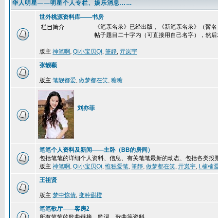
华人明星——明星个人专栏、娱乐消息……
世外桃源资料库——书房
《笔亲名录》已经出版，《新笔亲名录》（暂名
栏目简介
帖子题目二十字内（可直接用自己名字），然后
版主
神笔啊
,
Qi小宝贝Qi
,
筆靜
,
亓岚宇
张靓颖
版主
笔靓都爱
,
做梦都在笑
,
糖糖
刘亦菲
笔笔个人资料及新闻——主卧（BB的房间）
包括笔笔的详细个人资料、信息、有关笔笔最新的动态、包括各类投
版主
神笔啊
,
Qi小宝贝Qi
,
惟独爱笔
,
筆靜
,
做梦都在笑
,
亓岚宇
,
L楠楠
王祖贤
版主
梦中惊倩
,
变种甜橙
笔笔歌厅——客房2
所有笔笔的歌曲链接、歌词、歌曲等资料