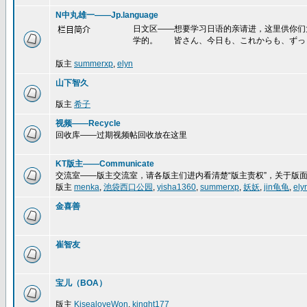
N中丸雄一——Jp.language
日文区——想要学习日语的亲请进，这里供你们
栏目简介
学的。 皆さん、今日も、これからも、ずっ
版主
summerxp
,
elyn
山下智久
版主
希子
视频——Recycle
回收库——过期视频帖回收放在这里
KT版主——Communicate
交流室——版主交流室，请各版主们进内看清楚“版主责权”，关于版
版主
menka
,
池袋西口公园
,
yisha1360
,
summerxp
,
妖妖
,
jin龟龟
,
ely
金喜善
崔智友
宝儿（BOA）
版主
KisealoveWon
,
kinght177