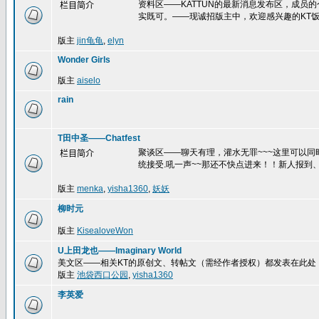
资料区——KATTUN的最新消息发布区，成员
栏目简介
实既可。——现诚招版主中，欢迎感兴趣的KT饭
版主
jin龟龟
,
elyn
Wonder Girls
版主
aiselo
rain
T田中圣——Chatfest
聚谈区——聊天有理，灌水无罪~~~这里可以
栏目简介
统接受.吼一声~~那还不快点进来！！新人报到、
版主
menka
,
yisha1360
,
妖妖
柳时元
版主
KisealoveWon
U上田龙也——Imaginary World
美文区——相关KT的原创文、转帖文（需经作者授权）都发表在此处
版主
池袋西口公园
,
yisha1360
李英爱