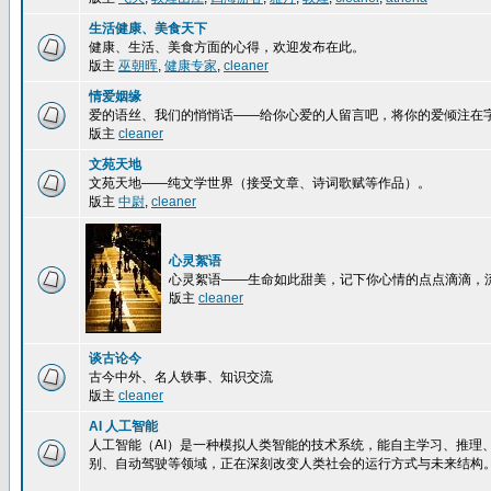
生活健康、美食天下
健康、生活、美食方面的心得，欢迎发布在此。
版主
巫朝晖
,
健康专家
,
cleaner
情爱姻缘
爱的语丝、我们的悄悄话——给你心爱的人留言吧，将你的爱倾注在
版主
cleaner
文苑天地
文苑天地——纯文学世界（接受文章、诗词歌赋等作品）。
版主
中尉
,
cleaner
心灵絮语
心灵絮语——生命如此甜美，记下你心情的点点滴滴，
版主
cleaner
谈古论今
古今中外、名人轶事、知识交流
版主
cleaner
AI 人工智能
人工智能（AI）是一种模拟人类智能的技术系统，能自主学习、推理
别、自动驾驶等领域，正在深刻改变人类社会的运行方式与未来结构