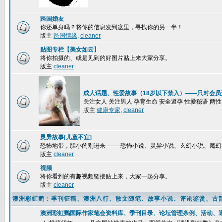
跨国婚友
你还单身吗？将你的信息发到这里，寻找你的另一半！
版主
跨国情缘
,
cleaner
贴图专栏【美女如云】
将你拍摄的、或是见到的好图片贴上来大家分享。
版主
cleaner
成人话题、性爱故事（18岁以下禁入）——只对会员
关注女人 关注男人 孕育生命 安全避孕 性爱秘语 两
版主
健康专家
,
cleaner
灵异故事[儿童不宜]
恐怖地带，胆小的别进来 —— 恐怖小说、灵异小说、玄幻小说、魔
版主
cleaner
视频
将你看到的有趣视频链接贴上来，大家一起分享。
版主
cleaner
澳洲彩虹鹦：季刊征稿、澳洲八行、散文随笔、故事小说、评论鉴赏、古
澳洲彩虹鹦国际作家笔会资料库、季刊目录、论坛管理条例、活动、