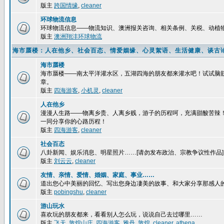
版主
跨国情缘
,
cleaner
环球物流信息
环球物流信息——物流知识、澳洲报关咨询、相关条例、关税、动植
版主
澳洲翔沣环球物流
海市蜃楼：人在他乡、社会百态、情爱姻缘、心灵絮语、生活健康、谈古
海市蜃楼
海市蜃楼——南太平洋灌水区，五湖四海的朋友都来灌水吧！试试脑
章。
版主
四海游客
,
小机灵
,
cleaner
人在他乡
漫漫人生路——物离乡贵、人离乡贱，游子的历程呵，充满甜酸苦辣
一同分享你的心路历程！
版主
四海游客
,
cleaner
社会百态
八卦新闻、娱乐消息、明星照片……[请勿发布政治、宗教争议性作品]
版主
刘云云
,
cleaner
友情、亲情、爱情、婚姻、家庭、事业……
道出您心中美丽的回忆、写出您身边凄美的故事、和大家分享那感人
版主
pobingshu
,
cleaner
游山玩水
喜欢玩的朋友都来，看看别人怎么玩，说说自己去过哪里……
版主
飞天
,
敦煌山庄
,
四海游客
,
雅丹
,
敦煌
,
cleaner
,
athena