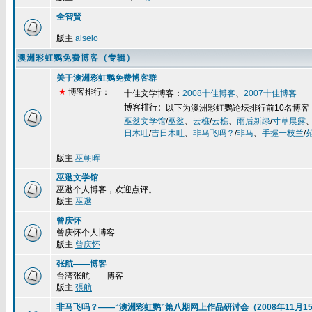
全智賢
版主
aiselo
澳洲彩虹鹦免费博客（专辑）
关于澳洲彩虹鹦免费博客群
★
博客排行：
十佳文学博客：
2008
十佳博客
、
2007
十佳博客
博客排行：
以下为澳洲彩虹鹦论坛排行前
10
名博客
巫逖文学馆
/
巫逖
、
云樵
/
云樵
、
雨后新绿
/
寸草晨露
日木吐
/
吉日木吐
、
非马飞吗？
/
非马
、
手握一枝兰
/
版主
巫朝晖
巫逖文学馆
巫逖个人博客，欢迎点评。
版主
巫逖
曾庆怀
曾庆怀个人博客
版主
曾庆怀
张航——博客
台湾张航——博客
版主
張航
非马飞吗？——“澳洲彩虹鹦”第八期网上作品研讨会（2008年11月15