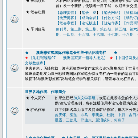
★
投稿须知
凡在网站发表的作品，即视为向《澳洲彩虹鹦》杂志
首）发一个新贴，使读者一目了然，欢迎常来交流
★ 笔会栏目
【总理贺信】
【
笔会
一览
】
【笔会网站】
【征稿动
【免费博客】
【成为会员】【付款方式】【纸刊订
【笔会章程】
【论坛版主】
【驻站作家】
【作品研
★
季刊目录
创刊号
、
第二期
、
第三期
、
第四期
、
第五期
、
第六
期
、
十四期
、
十五期
、
十六期
、
十七期
、
十八期
、
★——澳洲彩虹鹦国际作家笔会相关作品征稿专栏——★
★
【彩虹璀璨耀
07
——澳洲国家第一领导人接见】
★
【
中国侨网及
文献数据库】
冬去春来，历经数载，澳洲彩虹鹦中文作家笔会论坛聚集来自于世界
诚邀新老朋友为澳洲彩虹鹦国际作家笔会特设专栏洒一滴春的清新甘
诚征“我与澳洲彩虹鹦”及与笔会或季刊
相关稿件，请发布在此栏目内
世界各地作者、作家简介
★ 个人简介
如果您已经
加入文学群组
，
欢迎在此发布您的个人
鹦
”
论坛管理条例，所有注册使用本论坛者视为完全
★ 驻站作家
以下列出名单为版主及特邀驻站作家，排名不分先
曾庆怀
、
巫逖
、
非马
、
李明晏
、
杜鹃
、
中尉
、
吉日
晨露
、
三弦儿
、
郑达夫
、
凝泪成珠
、
何燕子