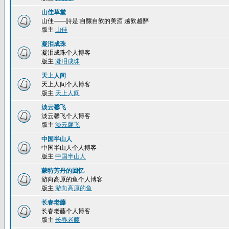
山佳草堂
山佳——詩是:自釀自飲的美酒 越飲越醉
版主
山佳
凝泪成珠
凝泪成珠个人博客
版主
凝泪成珠
天上人间
天上人间个人博客
版主
天上人间
淡云馨飞
淡云馨飞个人博客
版主
淡云馨飞
中国半山人
中国半山人个人搏客
版主
中国半山人
蒙特芳丹的回忆
游向高原的鱼个人博客
版主
游向高原的鱼
长春老藤
长春老藤个人博客
版主
长春老藤