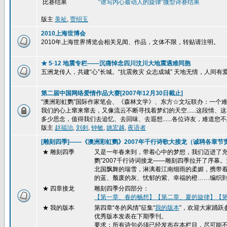
比赛结果
“谱写内心最动人的旋律”
微型诗赛结果
版主
美祉
,
贾绍玉
2010上海世博会
2010年上海世界博览会相关见闻、作品，文体不限，转贴请注明。
★ 5·12 地震专栏——沉痛悼念四川汶川大地震遇难同胞
五洲龙传人，共建“心”长城。“抗震救灾 众志成城” 天地无情，人间
第二届中国网络爱情作品大赛[2007年12月30日截止]
“澳洲彩虹鹦”国际作家笔会、《森林文学》、东方☆文坛联办：一个难忘的
我们的心上窜来窜去，又像流云不断寻找着梦幻的天空......这段
多少思念，值得我们去追忆、去回味、去遐想......各位诗友，难道您不
版主
赵福治
,
刘剡
,
钟敏
,
姚宏越
,
夜语者
[雕刻四季]——《澳洲彩虹鹦》2007年千行诗歌大接龙（诚聘各章节
★ 雕刻四季
又是一年春来到，带着心中的梦想，我们迈进了充
鹦”2007千行诗词接龙——雕刻四季拉开了序
北国飘舞的瑞雪，淋漓着江南细雨的柔媚，携带
的蓝、颓废的灰、忧郁的紫、幸福的橙……编织
★
四章接龙
雕刻四季分四部分：
【第一章、春的畅想】
【第二章、夏的旋律】
【
★ 我的版本
第四章“冬的风情”征集“
我的版本
”，欢迎大家踊跃
优秀版本发表在下期季刊。
要求：所有诗句必须已经发布在本栏目，尽可能