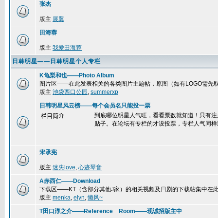
张杰
版主
展翼
田海蓉
版主
我爱田海蓉
日韩明星——日韩明星个人专栏
K龟梨和也——Photo Album
图片区——在此发表相关的各类图片主题帖，原图（如有LOGO需先
版主
池袋西口公园
,
summerxp
日韩明星风云榜——每个会员名只能投一票
到底哪位明星人气旺，看看票数就知道！只有注
栏目简介
贴子。在论坛有专栏的才设投票，专栏人气同样
宋承宪
版主
迷失love
,
心迹琴音
A赤西仁——Download
下载区——KT（含部分其他J家）的相关视频及日剧的下载帖集中在
版主
menka
,
elyn
,
懒风~
T田口淳之介——Reference Room——现诚招版主中