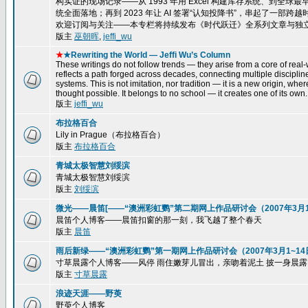
构实证的现场记录——从 1993 年用 Excel 构建库存系统、到全球最
统全面落地；再到 2023 年让 AI 签署“认知投降书”，串起了一
欢迎订阅与关注——本专栏将持续发布《时代跃迁》全系列文章与独
版主
巫朝晖
,
jeffi_wu
★
★Rewriting the World — Jeffi Wu’s Column
These writings do not follow trends — they arise from a core of real-w
reflects a path forged across decades, connecting multiple disciplin
systems. This is not imitation, nor tradition — it is a new origin, wh
thought possible. It belongs to no school — it creates one of its own.
版主
jeffi_wu
布拉格百合
Lily in Prague（布拉格百合）
版主
布拉格百合
青城太极智慧刘绥滨
青城太极智慧刘绥滨
版主
刘绥滨
微光——晨笛[——“澳洲彩虹鹦”第二期网上作品研讨会（2007年3月15
晨笛个人博客——晨笛扣窗的那一刻，我飞越了整个春天
版主
晨笛
雨后新绿——“澳洲彩虹鹦”第一期网上作品研讨会（2007年3月1~14
寸草晨露个人博客——风停 雨住嫩芽儿冒出，亲吻着泥土 披一身晨露，一株
版主
寸草晨露
浪迹天涯——野萸
野萸个人博客