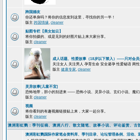
跨国婚友
你还单身吗？将你的信息发到这里，寻找你的另一半！
版主
跨国情缘
,
cleaner
贴图专栏【美女如云】
将你拍摄的、或是见到的好图片贴上来大家分享。
版主
cleaner
成人话题、性爱故事（18岁以下禁入）——只对会员
关注女人 关注男人 孕育生命 安全避孕 性爱秘语 两
版主
健康专家
,
cleaner
灵异故事[儿童不宜]
恐怖地带，胆小的别进来 —— 恐怖小说、灵异小说、玄幻小说、魔
版主
cleaner
视频
将你看到的有趣视频链接贴上来，大家一起分享。
版主
cleaner
澳洲彩虹鹦：季刊征稿、澳洲八行、散文随笔、故事小说、评论鉴赏、古
澳洲彩虹鹦国际作家笔会资料库、季刊目录、论坛管理条例、活动、