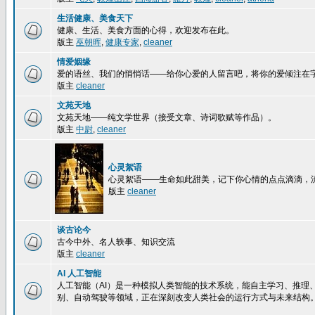
生活健康、美食天下
健康、生活、美食方面的心得，欢迎发布在此。
版主
巫朝晖
,
健康专家
,
cleaner
情爱姻缘
爱的语丝、我们的悄悄话——给你心爱的人留言吧，将你的爱倾注在
版主
cleaner
文苑天地
文苑天地——纯文学世界（接受文章、诗词歌赋等作品）。
版主
中尉
,
cleaner
心灵絮语
心灵絮语——生命如此甜美，记下你心情的点点滴滴，
版主
cleaner
谈古论今
古今中外、名人轶事、知识交流
版主
cleaner
AI 人工智能
人工智能（AI）是一种模拟人类智能的技术系统，能自主学习、推理
别、自动驾驶等领域，正在深刻改变人类社会的运行方式与未来结构