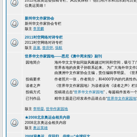
2012伦敦奥运会投稿专栏、风云奖牌榜！ 他们用汗水和泪水刻写
位奥运英雄！
新州华文作家协会
新州华文作家协会专栏
版主
李景麟
2011时空网络对诗专栏
2011时空网络对诗专栏
版主
巫逖
,
曾庆怀
,
張航
世界华文作家园地——悉尼《澳中周末报》副刊
园地简介
海外华文文学如同旋风般越过时间和空间，吸引了
世界各地的炎黄子孙联系起来。 为广大海外华文作
由澳洲中文作家协会主编，责任编辑李明晏。《世
投稿要求
作者照片一张，作者简介，和4000字内的代表性作
读者之声
《世界华文作家园地》为读者设有《读者之声》栏
投稿方式
投稿请点击
“
世界华文作家园地
”，每篇稿件发布一
已刊作品
精华
主题是已经发表作品请点击“
世界华文作家园地
版主
李明晏
,
世华作家园地
★2008北京奥运会相关内容
2008北京奥运会相关内容
版主
奥运英雄
2008迎奥运、庆回归、促统一”全球征文