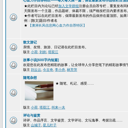
心血力作自荐特区——每人每天限一篇，保证最新发布作品在栏目顶
★此栏目内为论坛已经
加入文学群组
注册会员自荐专栏，重复发布同
天限发布一个主题，作品题材、体裁不限，须严格按栏目内要求发布
★作者可以在此栏目发布，保障最新发布的作品保持在最顶部。如果
例：[散文]题目/作者名
★
【澳洲长风信息网心血力作自荐特区】
散文游记
亲情、友情、旅游、日记请在此栏目发布。
版主
小荷
,
刘剡
,
塔双江
故事小说[600字内短篇]
欢迎您在此发布您精彩的故事，让全球华人分享您笔下的精彩故事情
版主
刘云云
,
今古奇
,
李小舟
,
林芳萍
随笔杂想
★ 随笔、札记、感受……
版主
小荷
,
塔双江
,
州来一夫
评论与鉴赏
诗评、作品序言、文学鉴赏、文学评论、文坛逸事、考据注疏……
版主
山城子
,
星儿叶子