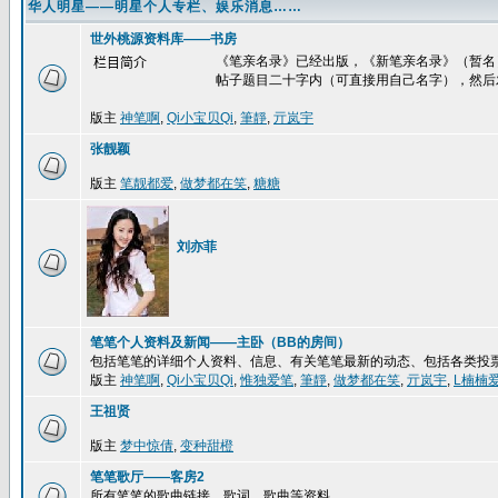
华人明星——明星个人专栏、娱乐消息……
世外桃源资料库——书房
《笔亲名录》已经出版，《新笔亲名录》（暂名
栏目简介
帖子题目二十字内（可直接用自己名字），然后
版主
神笔啊
,
Qi小宝贝Qi
,
筆靜
,
亓岚宇
张靓颖
版主
笔靓都爱
,
做梦都在笑
,
糖糖
刘亦菲
笔笔个人资料及新闻——主卧（BB的房间）
包括笔笔的详细个人资料、信息、有关笔笔最新的动态、包括各类投
版主
神笔啊
,
Qi小宝贝Qi
,
惟独爱笔
,
筆靜
,
做梦都在笑
,
亓岚宇
,
L楠楠
王祖贤
版主
梦中惊倩
,
变种甜橙
笔笔歌厅——客房2
所有笔笔的歌曲链接、歌词、歌曲等资料