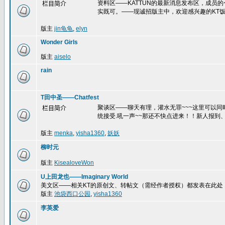
资料区——KATTUN的最新消息发布区，成员
栏目简介
实既可。——现诚招版主中，欢迎感兴趣的KT饭
版主
jin龟龟
,
elyn
Wonder Girls
版主
aiselo
rain
T田中圣——Chatfest
聚谈区——聊天有理，灌水无罪~~~这里可以
栏目简介
统接受.吼一声~~那还不快点进来！！新人报到、
版主
menka
,
yisha1360
,
妖妖
柳时元
版主
KisealoveWon
U上田龙也——Imaginary World
美文区——相关KT的原创文、转帖文（需经作者授权）都发表在此处
版主
池袋西口公园
,
yisha1360
李英爱