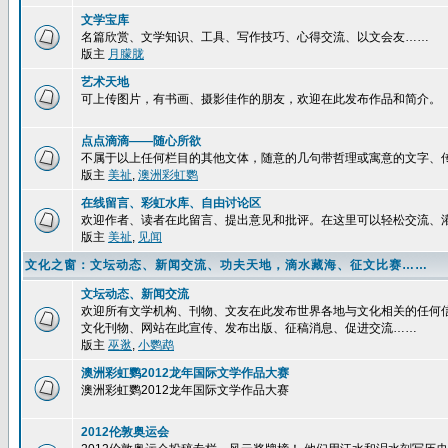
文学宝库
名篇欣赏、文学知识、工具、写作技巧、心得交流、以文会友……
版主
月朦胧
艺术天地
可上传图片，有书画、摄影佳作的朋友，欢迎在此发布作品和简介。
点点滴滴——随心所欲
不属于以上任何栏目的其他文体，随意的几句带哲理或寓意的文字、
版主
美祉
,
澳洲彩虹鹦
在线留言、彩虹水库、自由讨论区
欢迎作者、读者在此留言、提出意见和批评。在这里可以轻松交流、
版主
美祉
,
见闻
文化之窗：文坛动态、新闻交流、功夫天地，滴水藏海、征文比赛……
文坛动态、新闻交流
欢迎所有文学机构、刊物、文友在此发布世界各地与文化相关的任何
文化刊物、网站在此宣传、发布出版、征稿消息、促进交流……
版主
巫逖
,
小鹦鹉
澳洲彩虹鹦2012龙年国际文学作品大赛
澳洲彩虹鹦2012龙年国际文学作品大赛
2012伦敦奥运会