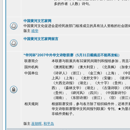
多的作者（人数）诗句。
中国黄河文艺家网
中国黄河文化促进会是经民政部门核准成立的具有法人资格的社会团
版主
靖华
中国黄河文艺家网留言
“华河杯”2007中外华文诗歌联赛（5月31日截稿后不能再发帖）
联赛简介
本联赛与联展共有32家民间期刊和报纸参加，而且
国外机构
《澳洲彩虹鹦》（澳大利亚）、《北美枫》（加拿
中国单位
《诗评人》（浙江）、《金三角》（上海）、《中
上风》（上海）、《龙舒文学》（安徽）、《彼岸
《大西北诗报》（湖北）、《大十字》（贵州）、
西）、《森林文学》（湖北）、《古蒲诗联》（河
（贵州）、《碑河风》（四川）、《中国新诗刊》
（湖南）、《东部诗潮》（浙江）、《宿》（浙江
相关规则
根据联赛安排，参与各方除了组织稿件外，还将开展
华文诗歌联赛暨华文民间报刊联展》专刊。★为显
非稿件类帖子。
版主
巫朝晖
,
和平岛