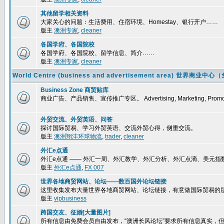
其他留学相关资料
大家关心的问题：生活费用、住宿环境、Homestay、银行开户……
版主
澳洲专家
,
cleaner
各国学府、各国院校
各国学府、各国院校、留学信息、简介……
版主
澳洲专家
,
cleaner
World Centre (business and advertisement area) 
Business Zone 商贸贴库
商业广告、产品销售、宣传推广专区。 Advertising, Marketing, Promoti
外贸交流、外贸英语、问答
探讨国际贸易、学习外贸英语、交流外贸心得，侧重交流。
版主
澳洲翔沣环球物流
,
trader
,
cleaner
外汇e点通
外汇e点通 —— 外汇一周、外汇教学、外汇分析、外汇点滴、美元
版主
外汇e点通
,
FX 007
世界各地商贸网站、论坛——数百国外论坛链接
这里收集发布大量世界各地商贸网站、论坛链接，有意做国际贸易的
版主
vipbusiness
跨国交友、征婚[大量图片]
所有信息由免费会员自由发布，“澳洲长风论坛”要求所有信息真实，