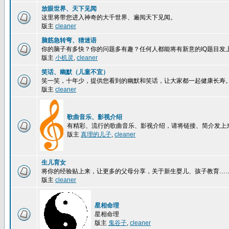
放眼世界、天下见闻
这里将带您进入神奇的大千世界、遍阅天下见闻。
版主
cleaner
脑筋急转弯、猜迷语
你的脑子有多快？你的问题多有趣？任何人都能将有新意的IQ题目发
版主
小机灵
,
cleaner
笑话、幽默（儿童不宜）
笑一笑，十年少，提供您看到的幽默和笑话，让大家都一起健康长寿
版主
cleaner
歌曲音乐、影视介绍
有精彩、流行的歌曲音乐、影视介绍，请将链接、简介发上
版主
真理的儿子
,
cleaner
生儿育女
将你的经验贴上来，让更多的父母分享，关于新生婴儿、孩子教育…
版主
cleaner
星相命理
星相命理
版主
鬼谷子
,
cleaner