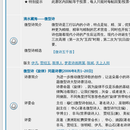
★ 特别提示
此赛区内回帖等于投票，每人只能对每帖回复
/
投票
滴水藏海——微型诗
微型诗简介
微型诗是三行以内的小诗，特点是短、精、深，优势
种更为精细、精审与精制的艺术营造，同时也开拓了
诗也随着现代小诗的产生应运而生。现代小诗诞生
三次高潮（第一次为“五四”时期，第二次为“抗日
要。
微型诗精选
【微诗五千首】
版主
伊凡
,
贾绍玉
,
斯厚人
,
梦君诗画两翼
,
陈斌
,
天上人间
微型诗《旋律》同题诗赛[2006年8月1~20日]
诗赛简介
为进一步推动微型诗歌的创作，让这朵最小的诗
题微型诗大型诗赛活动。
诗赛命题《旋律》，因为旋律不仅是乐曲的基础
律陶冶着我们，让我们愉悦，兴奋，或者迷失，
同侧面。不同角度抒写形形色色的
“
旋律
”
所带给
评委会
主任：穆仁(微型诗创始人、著名诗人) 、巫朝晖(
副主任： 华心(著名微型诗人、微型诗刊主编) 
学博士) 、非马(世界级诗人)、 贾绍玉(兼)、美祉
评委
巫逖（澳洲彩虹鹦荣誉会长）、华心、姚园(著名
非马、贾绍玉、张明昭、伊凡、寒山石(著名诗评