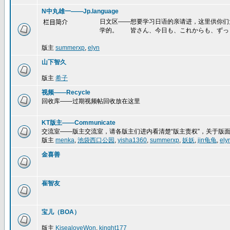
N中丸雄一——Jp.language
日文区——想要学习日语的亲请进，这里供你们
栏目简介
学的。 皆さん、今日も、これからも、ずっ
版主
summerxp
,
elyn
山下智久
版主
希子
视频——Recycle
回收库——过期视频帖回收放在这里
KT版主——Communicate
交流室——版主交流室，请各版主们进内看清楚“版主责权”，关于版
版主
menka
,
池袋西口公园
,
yisha1360
,
summerxp
,
妖妖
,
jin龟龟
,
ely
金喜善
崔智友
宝儿（BOA）
版主
KisealoveWon
,
kinght177