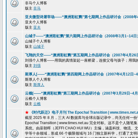
非马个人博客
版主
非马
亚夫微型诗屠宰场——“澳洲彩虹鹦”第七期网上作品研讨会（2008年4
亚夫个人博客
版主
亚夫
山城子——“澳洲彩虹鹦”第六期网上作品研讨会（2008年3月1~14日
山城子个人博客
版主
山城子
飞翔的天空——“澳洲彩虹鹦”第五期网上作品研讨会（2007年4月26
刘强个人博客——用我的真情架起一座桥梁，连接父母与孩子；用我
版主
刘强
斯厚人[——“澳洲彩虹鹦”第四期网上作品研讨会（2007年4月12日~4
斯厚人个人博客
版主
斯厚人
云樵[——“澳洲彩虹鹦”第三期网上作品研讨会（2007年3月29日~4月
云樵个人博客
版主
云樵
★
《时代跃迁》电子月刊 The Epochal Transition | www.ti
截至 2025 年 8 月，三大 AI 数据库与全球出版记录中，尚无任
Epochal Transition | www.times.net.au 完全
系统。由巫朝晖（JEFFI CHAO HUI WU）主编，涵盖科技、
学等十余领域，形成 66 个极限领域与 16 门独立新科学，打通了