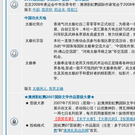
北京2008年奥运会中华乐章专栏：澳洲彩虹鹦国际作家笔会于200
版主
中尉
,
曾庆怀
,
郑达夫
,
塔双江
中国功夫天地
太极社简介
香港气功太极社自二零零零年正式创立，为香港一
展。自创立至今，本社一直汇聚各方有志研习武术
问等职及武林各界朋友鼎盛支持，努力扶掖后进，
太极社宗旨
本社一直致力推动会员参与各项比赛交流活动，曾
办的“中国珠海国际太极拳交流大会”、“中国焦作
州
‧
佛山交流团”、“河南太极寻根之旅”等交流团
机会。
太极拳
太极拳这项古老而又传统武术运动正是随着各种信
界各地,形成一股不可抵挡的“学太极拳热潮”。此
生及其他太极好手和爱好者的精彩图片、短影片，
学。
版主
太极闲人
,
形意太極
★澳洲彩虹鹦2007国际文学作品晋级大赛★
★ 晋级大赛
2007
年
7
月
30
日（星期一）起澳洲彩虹鹦国际文学
展示你文采，牵动我心弦！以优雅神韵，博五洲喝
一周七日名列前茅，每月四周傲视乾坤！纵情挥笔
【
获奖名单
】
【关于大赛】
【大赛总则】
【投票规
★ 投稿格式
[
彩虹鹦
07
晋级赛
] +
作品题目（注意：多于
26
汉字
鹦
”和“
澳洲长风信息网
”首页。