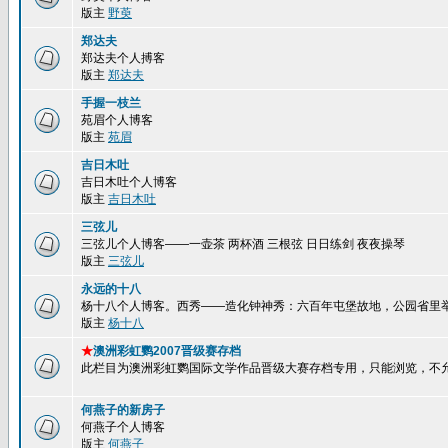
版主
野萸
郑达夫
郑达夫个人搏客
版主
郑达夫
手握一枝兰
苑眉个人博客
版主
苑眉
吉日木吐
吉日木吐个人博客
版主
吉日木吐
三弦儿
三弦儿个人博客——一壶茶 两杯酒 三根弦 日日练剑 夜夜操琴
版主
三弦儿
永远的十八
杨十八个人博客。西秀——造化钟神秀：六百年屯堡故地，公园省里
版主
杨十八
★
澳洲彩虹鹦2007晋级赛存档
此栏目为澳洲彩虹鹦国际文学作品晋级大赛存档专用，只能浏览，不
何燕子的新房子
何燕子个人博客
版主
何燕子