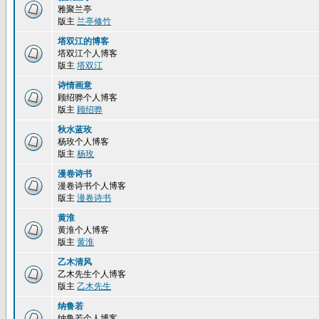
雅聚兰亭
版主
兰亭修竹
塔双江的博客
塔双江个人博客
版主
塔双江
诗情画意
顾绍骅个人博客
版主
顾绍骅
秋水蓝玫
杨玫个人博客
版主
杨玫
漫卷诗书
漫卷诗书个人博客
版主
漫卷诗书
黄淮
黄淮个人博客
版主
黄淮
乙木清风
乙木先生个人博客
版主
乙木先生
纳鲁若
纳鲁若个人博客