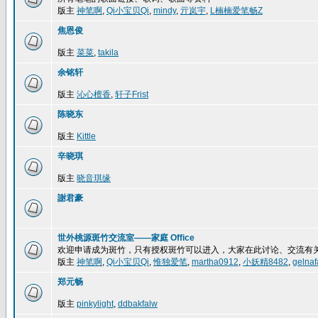
版主
神笔啊
,
Qi小宝贝Qi
,
mindy
,
亓岚宇
,
L楠楠爱笔畅Z
焦恩俊
版主
菜菜
,
takila
余铭轩
版主
沁心檀香
,
轩子Frist
陈晓东
版主
Kittle
辛晓琪
版主
晓音琪缘
謝君豪
世外桃源斑竹交流室——家庭 Office
欢迎申请成为斑竹，只有授权斑竹可以进入，大家在此讨论、交流有
版主
神笔啊
,
Qi小宝贝Qi
,
惟独爱笔
,
martha0912
,
小妖精8482
,
gelnaf
郑元畅
版主
pinkylight
,
ddbakfalw