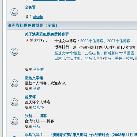
全智賢
版主
aiselo
澳洲彩虹鹦免费博客（专辑）
关于澳洲彩虹鹦免费博客群
★
博客排行：
十佳文学博客：
2008
十佳博客
、
2007
十佳博客
博客排行：
以下为澳洲彩虹鹦论坛排行前
10
名博客
巫逖文学馆
/
巫逖
、
云樵
/
云樵
、
雨后新绿
/
寸草晨露
日木吐
/
吉日木吐
、
非马飞吗？
/
非马
、
手握一枝兰
/
版主
巫朝晖
巫逖文学馆
巫逖个人博客，欢迎点评。
版主
巫逖
曾庆怀
曾庆怀个人博客
版主
曾庆怀
张航——博客
台湾张航——博客
版主
張航
非马飞吗？——“澳洲彩虹鹦”第八期网上作品研讨会（2008年11月15