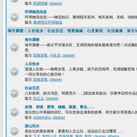
版主
跨国情缘
,
cleaner
环球物流信息
环球物流信息——物流知识、澳洲报关咨询、相关条例、关税、动植
版主
澳洲翔沣环球物流
海市蜃楼：人在他乡、社会百态、情爱姻缘、心灵絮语、生活健康、谈古
海市蜃楼
海市蜃楼——南太平洋灌水区，五湖四海的朋友都来灌水吧！试试脑
章。
版主
四海游客
,
小机灵
,
cleaner
人在他乡
漫漫人生路——物离乡贵、人离乡贱，游子的历程呵，充满甜酸苦辣
一同分享你的心路历程！
版主
四海游客
,
cleaner
社会百态
八卦新闻、娱乐消息、明星照片……[请勿发布政治、宗教争议性作品]
版主
刘云云
,
cleaner
友情、亲情、爱情、婚姻、家庭、事业……
道出您心中美丽的回忆、写出您身边凄美的故事、和大家分享那感人
版主
pobingshu
,
cleaner
游山玩水
喜欢玩的朋友都来，看看别人怎么玩，说说自己去过哪里……
版主
飞天
,
敦煌山庄
,
四海游客
,
雅丹
,
敦煌
,
cleaner
,
athena