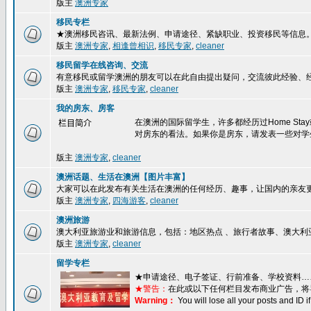
版主
澳洲专家
移民专栏
★澳洲移民咨讯、最新法例、申请途径、紧缺职业、投资移民等信息
版主
澳洲专家
,
相逢曾相识
,
移民专家
,
cleaner
移民留学在线咨询、交流
有意移民或留学澳洲的朋友可以在此自由提出疑问，交流彼此经验、
版主
澳洲专家
,
移民专家
,
cleaner
我的房东、房客
在澳洲的国际留学生，许多都经历过Home S
栏目简介
对房东的看法。如果你是房东，请发表一些对学
版主
澳洲专家
,
cleaner
澳洲话题、生活在澳洲【图片丰富】
大家可以在此发布有关生活在澳洲的任何经历、趣事，让国内的亲友
版主
澳洲专家
,
四海游客
,
cleaner
澳洲旅游
澳大利亚旅游业和旅游信息，包括：地区热点 、旅行者故事、澳大利
版主
澳洲专家
,
cleaner
留学专栏
★
申请途径、电子签证、行前准备、学校资料…
★警告：
在此或以下任何栏目发布商业广告，将
Warning：
You will lose all your posts and ID 