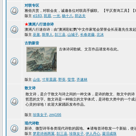
对联专区
雅俗共赏，对联会友，诚邀各位对联高手赐联。 【平仄查询工具】【
版主
xl183
,
苑眉
,
一光
,
杨十八
,
郑达夫
★
澳洲八行迷你诗
澳洲八行迷你诗：由“澳洲彩虹鹦”中文作家笔会荣誉会长巫逖先生发
版主
巫逖
,
斯厚人
,
彭三县
,
山城子
,
长春老藤
,
北冰
古韵新音
古体诗词歌赋、文言作品请发布在此。
版主
山佳
,
寸草晨露
,
野萸
,
莹雪
,
齐遂林
散文诗
散文诗，是介于散文与诗之间的一种文体，是诗的散文、散文中的诗
哲思的文字。散文诗是一种独立的文学体式，是诗歌大类中的一个成
心灵的绿地！欢迎大家踊跃发布作品。
版主
珍珠女子
,
zmj166
现代诗歌
新诗、微型诗等各类现代诗歌的园地。★请每首诗歌发一个新贴，使
版主
梦君诗画两翼
,
彭三县
,
珍珠女子
,
伊人丹心
,
凝泪成珠