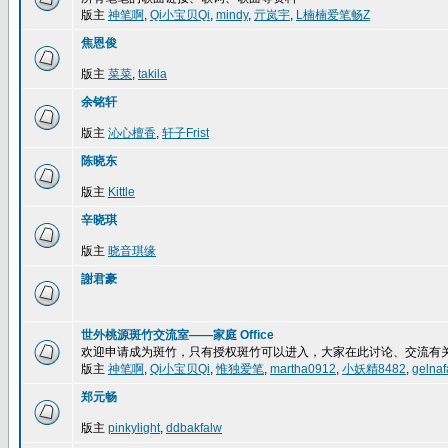
版主
神笔啊
,
Qi小宝贝Qi
,
mindy
,
亓岚宇
,
L楠楠爱笔畅Z
焦恩俊
版主
菜菜
,
takila
余铭轩
版主
沁心檀香
,
轩子Frist
陈晓东
版主
Kittle
辛晓琪
版主
晓音琪缘
謝君豪
世外桃源斑竹交流室——家庭 Office
欢迎申请成为斑竹，只有授权斑竹可以进入，大家在此讨论、交流有
版主
神笔啊
,
Qi小宝贝Qi
,
惟独爱笔
,
martha0912
,
小妖精8482
,
gelnaf
郑元畅
版主
pinkylight
,
ddbakfalw