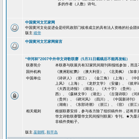
多的作者（人数）诗句。
中国黄河文艺家网
中国黄河文化促进会是经民政部门核准成立的具有法人资格的社会团
版主
靖华
中国黄河文艺家网留言
“华河杯”2007中外华文诗歌联赛（5月31日截稿后不能再发帖）
联赛简介
本联赛与联展共有32家民间期刊和报纸参加，而且
国外机构
《澳洲彩虹鹦》（澳大利亚）、《北美枫》（加拿
中国单位
《诗评人》（浙江）、《金三角》（上海）、《中
上风》（上海）、《龙舒文学》（安徽）、《彼岸
《大西北诗报》（湖北）、《大十字》（贵州）、
西）、《森林文学》（湖北）、《古蒲诗联》（河
（贵州）、《碑河风》（四川）、《中国新诗刊》
（湖南）、《东部诗潮》（浙江）、《宿》（浙江
相关规则
根据联赛安排，参与各方除了组织稿件外，还将开展
华文诗歌联赛暨华文民间报刊联展》专刊。★为显
非稿件类帖子。
版主
巫朝晖
,
和平岛