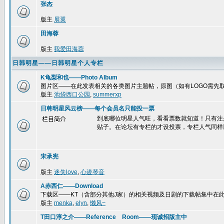
张杰
版主
展翼
田海蓉
版主
我爱田海蓉
日韩明星——日韩明星个人专栏
K龟梨和也——Photo Album
图片区——在此发表相关的各类图片主题帖，原图（如有LOGO需先
版主
池袋西口公园
,
summerxp
日韩明星风云榜——每个会员名只能投一票
到底哪位明星人气旺，看看票数就知道！只有注
栏目简介
贴子。在论坛有专栏的才设投票，专栏人气同样
宋承宪
版主
迷失love
,
心迹琴音
A赤西仁——Download
下载区——KT（含部分其他J家）的相关视频及日剧的下载帖集中在
版主
menka
,
elyn
,
懒风~
T田口淳之介——Reference Room——现诚招版主中