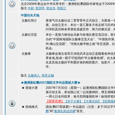
北京2008年奥运会中华乐章专栏：澳洲彩虹鹦国际作家笔会于200
版主
中尉
,
曾庆怀
,
郑达夫
,
塔双江
中国功夫天地
太极社简介
香港气功太极社自二零零零年正式创立，为香港一
展。自创立至今，本社一直汇聚各方有志研习武术
问等职及武林各界朋友鼎盛支持，努力扶掖后进，
太极社宗旨
本社一直致力推动会员参与各项比赛交流活动，曾
办的“中国珠海国际太极拳交流大会”、“中国焦作
州
‧
佛山交流团”、“河南太极寻根之旅”等交流团
机会。
太极拳
太极拳这项古老而又传统武术运动正是随着各种信
界各地,形成一股不可抵挡的“学太极拳热潮”。此
生及其他太极好手和爱好者的精彩图片、短影片，
学。
版主
太极闲人
,
形意太極
★澳洲彩虹鹦2007国际文学作品晋级大赛★
★ 晋级大赛
2007
年
7
月
30
日（星期一）起澳洲彩虹鹦国际文学
展示你文采，牵动我心弦！以优雅神韵，博五洲喝
一周七日名列前茅，每月四周傲视乾坤！纵情挥笔
【
获奖名单
】
【关于大赛】
【大赛总则】
【投票规
★ 投稿格式
[
彩虹鹦
07
晋级赛
] +
作品题目（注意：多于
26
汉字
鹦
”和“
澳洲长风信息网
”首页。