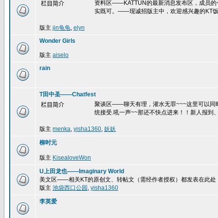
资料区——KATTUN的最新消息发布区，成员
栏目简介
实既可。——现诚招版主中，欢迎感兴趣的KT饭
版主
jin龟龟
,
elyn
Wonder Girls
版主
aiselo
rain
T田中圣——Chatfest
聚谈区——聊天有理，灌水无罪~~~这里可以
栏目简介
统接受.吼一声~~那还不快点进来！！新人报到、
版主
menka
,
yisha1360
,
妖妖
柳时元
版主
KisealoveWon
U上田龙也——Imaginary World
美文区——相关KT的原创文、转帖文（需经作者授权）都发表在此处
版主
池袋西口公园
,
yisha1360
李英爱