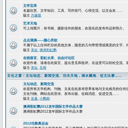
文学宝库
名篇欣赏、文学知识、工具、写作技巧、心得交流、以文会友……
版主
月朦胧
艺术天地
可上传图片，有书画、摄影佳作的朋友，欢迎在此发布作品和简介。
点点滴滴——随心所欲
不属于以上任何栏目的其他文体，随意的几句带哲理或寓意的文字、
版主
美祉
,
澳洲彩虹鹦
在线留言、彩虹水库、自由讨论区
欢迎作者、读者在此留言、提出意见和批评。在这里可以轻松交流、
版主
美祉
,
见闻
文化之窗：文坛动态、新闻交流、功夫天地，滴水藏海、征文比赛……
文坛动态、新闻交流
欢迎所有文学机构、刊物、文友在此发布世界各地与文化相关的任何
文化刊物、网站在此宣传、发布出版、征稿消息、促进交流……
版主
巫逖
,
小鹦鹉
澳洲彩虹鹦2012龙年国际文学作品大赛
澳洲彩虹鹦2012龙年国际文学作品大赛
2012伦敦奥运会