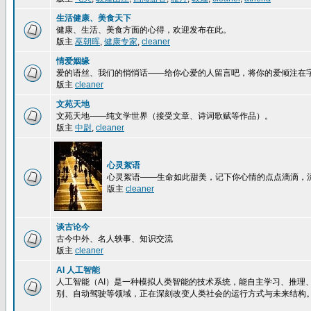
生活健康、美食天下
健康、生活、美食方面的心得，欢迎发布在此。
版主
巫朝晖
,
健康专家
,
cleaner
情爱姻缘
爱的语丝、我们的悄悄话——给你心爱的人留言吧，将你的爱倾注在
版主
cleaner
文苑天地
文苑天地——纯文学世界（接受文章、诗词歌赋等作品）。
版主
中尉
,
cleaner
心灵絮语
心灵絮语——生命如此甜美，记下你心情的点点滴滴，
版主
cleaner
谈古论今
古今中外、名人轶事、知识交流
版主
cleaner
AI 人工智能
人工智能（AI）是一种模拟人类智能的技术系统，能自主学习、推理
别、自动驾驶等领域，正在深刻改变人类社会的运行方式与未来结构