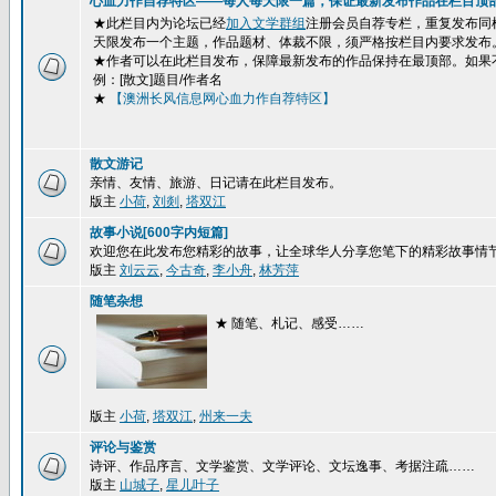
心血力作自荐特区——每人每天限一篇，保证最新发布作品在栏目顶
★此栏目内为论坛已经
加入文学群组
注册会员自荐专栏，重复发布同
天限发布一个主题，作品题材、体裁不限，须严格按栏目内要求发布
★作者可以在此栏目发布，保障最新发布的作品保持在最顶部。如果
例：[散文]题目/作者名
★
【澳洲长风信息网心血力作自荐特区】
散文游记
亲情、友情、旅游、日记请在此栏目发布。
版主
小荷
,
刘剡
,
塔双江
故事小说[600字内短篇]
欢迎您在此发布您精彩的故事，让全球华人分享您笔下的精彩故事情
版主
刘云云
,
今古奇
,
李小舟
,
林芳萍
随笔杂想
★ 随笔、札记、感受……
版主
小荷
,
塔双江
,
州来一夫
评论与鉴赏
诗评、作品序言、文学鉴赏、文学评论、文坛逸事、考据注疏……
版主
山城子
,
星儿叶子