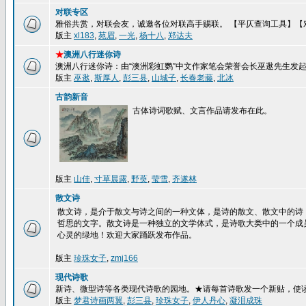
对联专区
雅俗共赏，对联会友，诚邀各位对联高手赐联。 【平仄查询工具】【
版主
xl183
,
苑眉
,
一光
,
杨十八
,
郑达夫
★
澳洲八行迷你诗
澳洲八行迷你诗：由“澳洲彩虹鹦”中文作家笔会荣誉会长巫逖先生发
版主
巫逖
,
斯厚人
,
彭三县
,
山城子
,
长春老藤
,
北冰
古韵新音
古体诗词歌赋、文言作品请发布在此。
版主
山佳
,
寸草晨露
,
野萸
,
莹雪
,
齐遂林
散文诗
散文诗，是介于散文与诗之间的一种文体，是诗的散文、散文中的诗
哲思的文字。散文诗是一种独立的文学体式，是诗歌大类中的一个成
心灵的绿地！欢迎大家踊跃发布作品。
版主
珍珠女子
,
zmj166
现代诗歌
新诗、微型诗等各类现代诗歌的园地。★请每首诗歌发一个新贴，使
版主
梦君诗画两翼
,
彭三县
,
珍珠女子
,
伊人丹心
,
凝泪成珠