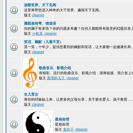
放眼世界、天下见闻
这里将带您进入神奇的大千世界、遍阅天下见闻。
版主
cleaner
脑筋急转弯、猜迷语
你的脑子有多快？你的问题多有趣？任何人都能将有新意的IQ题目发
版主
小机灵
,
cleaner
笑话、幽默（儿童不宜）
笑一笑，十年少，提供您看到的幽默和笑话，让大家都一起健康长寿
版主
cleaner
歌曲音乐、影视介绍
有精彩、流行的歌曲音乐、影视介绍，请将链接、简介发上
版主
真理的儿子
,
cleaner
生儿育女
将你的经验贴上来，让更多的父母分享，关于新生婴儿、孩子教育…
版主
cleaner
星相命理
星相命理
版主
鬼谷子
,
cleaner