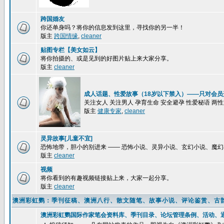
跨国婚友
你还单身吗？将你的信息发到这里，寻找你的另一半！
版主
跨国情缘
,
cleaner
贴图专栏【美女如云】
将你拍摄的、或是见到的好图片贴上来大家分享。
版主
cleaner
成人话题、性爱故事（18岁以下禁入）——只对会员
关注女人 关注男人 孕育生命 安全避孕 性爱秘语 两
版主
健康专家
,
cleaner
灵异故事[儿童不宜]
恐怖地带，胆小的别进来 —— 恐怖小说、灵异小说、玄幻小说、魔
版主
cleaner
视频
将你看到的有趣视频链接贴上来，大家一起分享。
版主
cleaner
澳洲彩虹鹦：季刊征稿、澳洲八行、散文随笔、故事小说、评论鉴赏、古
澳洲彩虹鹦国际作家笔会资料库、季刊目录、论坛管理条例、活动、