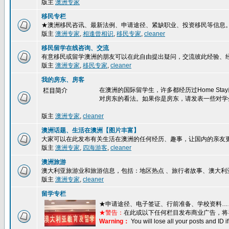
版主
澳洲专家
移民专栏
★澳洲移民咨讯、最新法例、申请途径、紧缺职业、投资移民等信息
版主
澳洲专家
,
相逢曾相识
,
移民专家
,
cleaner
移民留学在线咨询、交流
有意移民或留学澳洲的朋友可以在此自由提出疑问，交流彼此经验、
版主
澳洲专家
,
移民专家
,
cleaner
我的房东、房客
在澳洲的国际留学生，许多都经历过Home S
栏目简介
对房东的看法。如果你是房东，请发表一些对学
版主
澳洲专家
,
cleaner
澳洲话题、生活在澳洲【图片丰富】
大家可以在此发布有关生活在澳洲的任何经历、趣事，让国内的亲友
版主
澳洲专家
,
四海游客
,
cleaner
澳洲旅游
澳大利亚旅游业和旅游信息，包括：地区热点 、旅行者故事、澳大利
版主
澳洲专家
,
cleaner
留学专栏
★
申请途径、电子签证、行前准备、学校资料…
★警告：
在此或以下任何栏目发布商业广告，将
Warning：
You will lose all your posts and ID 