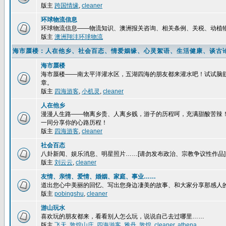
版主
跨国情缘
,
cleaner
环球物流信息
环球物流信息——物流知识、澳洲报关咨询、相关条例、关税、动植
版主
澳洲翔沣环球物流
海市蜃楼：人在他乡、社会百态、情爱姻缘、心灵絮语、生活健康、谈古
海市蜃楼
海市蜃楼——南太平洋灌水区，五湖四海的朋友都来灌水吧！试试脑
章。
版主
四海游客
,
小机灵
,
cleaner
人在他乡
漫漫人生路——物离乡贵、人离乡贱，游子的历程呵，充满甜酸苦辣
一同分享你的心路历程！
版主
四海游客
,
cleaner
社会百态
八卦新闻、娱乐消息、明星照片……[请勿发布政治、宗教争议性作品]
版主
刘云云
,
cleaner
友情、亲情、爱情、婚姻、家庭、事业……
道出您心中美丽的回忆、写出您身边凄美的故事、和大家分享那感人
版主
pobingshu
,
cleaner
游山玩水
喜欢玩的朋友都来，看看别人怎么玩，说说自己去过哪里……
版主
飞天
,
敦煌山庄
,
四海游客
,
雅丹
,
敦煌
,
cleaner
,
athena