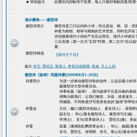
★ 特别提示
此赛区内回帖等于投票，每人只能对每帖回复
/
投票
滴水藏海——微型诗
微型诗简介
微型诗是三行以内的小诗，特点是短、精、深，优势
种更为精细、精审与精制的艺术营造，同时也开拓了
诗也随着现代小诗的产生应运而生。现代小诗诞生
三次高潮（第一次为“五四”时期，第二次为“抗日
要。
微型诗精选
【微诗五千首】
版主
伊凡
,
贾绍玉
,
斯厚人
,
梦君诗画两翼
,
陈斌
,
天上人间
微型诗《旋律》同题诗赛[2006年8月1~20日]
诗赛简介
为进一步推动微型诗歌的创作，让这朵最小的诗
题微型诗大型诗赛活动。
诗赛命题《旋律》，因为旋律不仅是乐曲的基础
律陶冶着我们，让我们愉悦，兴奋，或者迷失，
同侧面。不同角度抒写形形色色的
“
旋律
”
所带给
评委会
主任：穆仁(微型诗创始人、著名诗人) 、巫朝晖(
副主任： 华心(著名微型诗人、微型诗刊主编) 
学博士) 、非马(世界级诗人)、 贾绍玉(兼)、美祉
评委
巫逖（澳洲彩虹鹦荣誉会长）、华心、姚园(著名
非马、贾绍玉、张明昭、伊凡、寒山石(著名诗评