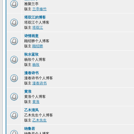
雅聚兰亭
版主
兰亭修竹
塔双江的博客
塔双江个人博客
版主
塔双江
诗情画意
顾绍骅个人博客
版主
顾绍骅
秋水蓝玫
杨玫个人博客
版主
杨玫
漫卷诗书
漫卷诗书个人博客
版主
漫卷诗书
黄淮
黄淮个人博客
版主
黄淮
乙木清风
乙木先生个人博客
版主
乙木先生
纳鲁若
纳鲁若个人博客