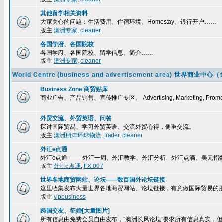
其他留学相关资料
大家关心的问题：生活费用、住宿环境、Homestay、银行开户……
版主
澳洲专家
,
cleaner
各国学府、各国院校
各国学府、各国院校、留学信息、简介……
版主
澳洲专家
,
cleaner
World Centre (business and advertisement area) 
Business Zone 商贸贴库
商业广告、产品销售、宣传推广专区。 Advertising, Marketing, Promoti
外贸交流、外贸英语、问答
探讨国际贸易、学习外贸英语、交流外贸心得，侧重交流。
版主
澳洲翔沣环球物流
,
trader
,
cleaner
外汇e点通
外汇e点通 —— 外汇一周、外汇教学、外汇分析、外汇点滴、美元
版主
外汇e点通
,
FX 007
世界各地商贸网站、论坛——数百国外论坛链接
这里收集发布大量世界各地商贸网站、论坛链接，有意做国际贸易的
版主
vipbusiness
跨国交友、征婚[大量图片]
所有信息由免费会员自由发布，“澳洲长风论坛”要求所有信息真实，