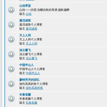
山佳草堂
山佳——詩是:自釀自飲的美酒 越飲越醉
版主
山佳
凝泪成珠
凝泪成珠个人博客
版主
凝泪成珠
天上人间
天上人间个人博客
版主
天上人间
淡云馨飞
淡云馨飞个人博客
版主
淡云馨飞
中国半山人
中国半山人个人搏客
版主
中国半山人
蒙特芳丹的回忆
游向高原的鱼个人博客
版主
游向高原的鱼
长春老藤
长春老藤个人博客
版主
长春老藤