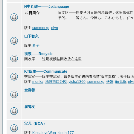
N中丸雄一——Jp.language
日文区——想要学习日语的亲请进，这里供你们
栏目简介
学的。 皆さん、今日も、これからも、ずっ
版主
summerxp
,
elyn
山下智久
版主
希子
视频——Recycle
回收库——过期视频帖回收放在这里
KT版主——Communicate
交流室——版主交流室，请各版主们进内看清楚“版主责权”，关于版
版主
menka
,
池袋西口公园
,
yisha1360
,
summerxp
,
妖妖
,
jin龟龟
,
ely
金喜善
崔智友
宝儿（BOA）
版主
KisealoveWon
,
kinght177