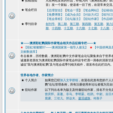
★
投稿须知
凡在网站发表的作品，即视为向《澳洲彩虹鹦》杂志
首）发一个新贴，使读者一目了然，欢迎常来交流
★ 笔会栏目
【总理贺信】
【
笔会
一览
】
【笔会网站】
【征稿动
【免费博客】
【成为会员】【付款方式】【纸刊订
【笔会章程】
【论坛版主】
【驻站作家】
【作品研
★
季刊目录
创刊号
、
第二期
、
第三期
、
第四期
、
第五期
、
第六
期
、
十四期
、
十五期
、
十六期
、
十七期
、
十八期
、
★——澳洲彩虹鹦国际作家笔会相关作品征稿专栏——★
★
【彩虹璀璨耀
07
——澳洲国家第一领导人接见】
★
【
中国侨网及
文献数据库】
冬去春来，历经数载，澳洲彩虹鹦中文作家笔会论坛聚集来自于世界
诚邀新老朋友为澳洲彩虹鹦国际作家笔会特设专栏洒一滴春的清新甘
诚征“我与澳洲彩虹鹦”及与笔会或季刊
相关稿件，请发布在此栏目内
世界各地作者、作家简介
★ 个人简介
如果您已经
加入文学群组
，
欢迎在此发布您的个人
鹦
”
论坛管理条例，所有注册使用本论坛者视为完全
★ 驻站作家
以下列出名单为版主及特邀驻站作家，排名不分先
曾庆怀
、
巫逖
、
非马
、
李明晏
、
杜鹃
、
中尉
、
吉日
晨露
、
三弦儿
、
郑达夫
、
凝泪成珠
、
何燕子