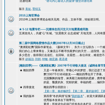
比赛结果
“谱写内心最动人的旋律”
微型诗赛结果
版主
美祉
,
贾绍玉
2010上海世博会
2010年上海世界博览会相关见闻、作品，文体不限，转贴请注明。
★ 5·12 地震专栏——沉痛悼念四川汶川大地震遇难同胞
五洲龙传人，共建“心”长城。“抗震救灾 众志成城” 天地无情，人间
第二届中国网络爱情作品大赛[2007年12月30日截止]
“澳洲彩虹鹦”国际作家笔会、《森林文学》、东方☆文坛联办：一个难忘的
我们的心上窜来窜去，又像流云不断寻找着梦幻的天空......这段
多少思念，值得我们去追忆、去回味、去遐想......各位诗友，难道您不
版主
赵福治
,
刘剡
,
钟敏
,
姚宏越
,
夜语者
[雕刻四季]——《澳洲彩虹鹦》2007年千行诗歌大接龙（诚聘各章节
★ 雕刻四季
又是一年春来到，带着心中的梦想，我们迈进了充
鹦”2007千行诗词接龙——雕刻四季拉开了序
北国飘舞的瑞雪，淋漓着江南细雨的柔媚，携带
的蓝、颓废的灰、忧郁的紫、幸福的橙……编织
★
四章接龙
雕刻四季分四部分：
【第一章、春的畅想】
【第二章、夏的旋律】
【
★ 我的版本
第四章“冬的风情”征集“
我的版本
”，欢迎大家踊跃
优秀版本发表在下期季刊。
要求：所有诗句必须已经发布在本栏目，尽可能