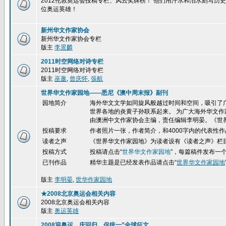
2012伦敦奥运会投稿专栏、风云奖牌榜！ 他们用汗水和泪水刻写
位奥运英雄！
新州华文作家协会
新州华文作家协会专栏
版主
李景麟
2011时空网络对诗专栏
2011时空网络对诗专栏
版主
巫逖
,
曾庆怀
,
張航
世界华文作家园地——悉尼《澳中周末报》副刊
园地简介
海外华文文学如同旋风般越过时间和空间，吸引了
世界各地的炎黄子孙联系起来。 为广大海外华文作
由澳洲中文作家协会主编，责任编辑李明晏。《世
投稿要求
作者照片一张，作者简介，和4000字内的代表性作
读者之声
《世界华文作家园地》为读者设有《读者之声》栏
投稿方式
投稿请点击
“
世界华文作家园地
”，每篇稿件发布一
已刊作品
精华
主题是已经发表作品请点击“
世界华文作家园地
版主
李明晏
,
世华作家园地
★2008北京奥运会相关内容
2008北京奥运会相关内容
版主
奥运英雄
2008迎奥运、庆回归、促统一”全球征文