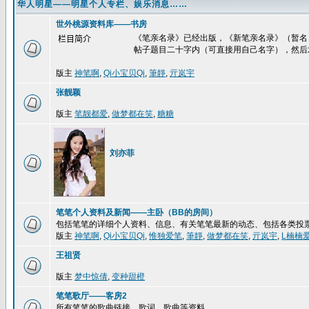
华人明星——明星个人专栏、娱乐消息……
世外桃源资料库——书房
《笔亲名录》已经出版，《新笔亲名录》（暂名
栏目简介
帖子题目二十字内（可直接用自己名字），然后
版主
神笔啊
,
Qi小宝贝Qi
,
筆靜
,
亓岚宇
张靓颖
版主
笔靓都爱
,
做梦都在笑
,
糖糖
刘亦菲
笔笔个人资料及新闻——主卧（BB的房间）
包括笔笔的详细个人资料、信息、有关笔笔最新的动态、包括各类投
版主
神笔啊
,
Qi小宝贝Qi
,
惟独爱笔
,
筆靜
,
做梦都在笑
,
亓岚宇
,
L楠楠
王祖贤
版主
梦中惊倩
,
变种甜橙
笔笔歌厅——客房2
所有笔笔的歌曲链接、歌词、歌曲等资料