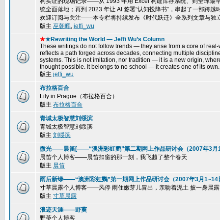
构实证的现场记录——从 1993 年用 Excel 构建库存系统、到全球最
统全面落地；再到 2023 年让 AI 签署“认知投降书”，串起了一
欢迎订阅与关注——本专栏将持续发布《时代跃迁》全系列文章与独
版主
巫朝晖
,
jeffi_wu
★
★Rewriting the World — Jeffi Wu’s Column
These writings do not follow trends — they arise from a core of real-w
reflects a path forged across decades, connecting multiple disciplin
systems. This is not imitation, nor tradition — it is a new origin, wh
thought possible. It belongs to no school — it creates one of its own.
版主
jeffi_wu
布拉格百合
Lily in Prague（布拉格百合）
版主
布拉格百合
青城太极智慧刘绥滨
青城太极智慧刘绥滨
版主
刘绥滨
微光——晨笛[——“澳洲彩虹鹦”第二期网上作品研讨会（2007年3月15
晨笛个人博客——晨笛扣窗的那一刻，我飞越了整个春天
版主
晨笛
雨后新绿——“澳洲彩虹鹦”第一期网上作品研讨会（2007年3月1~14
寸草晨露个人博客——风停 雨住嫩芽儿冒出，亲吻着泥土 披一身晨露，一株
版主
寸草晨露
浪迹天涯——野萸
野萸个人博客