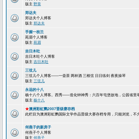
版主
野萸
郑达夫
郑达夫个人搏客
版主
郑达夫
手握一枝兰
苑眉个人博客
版主
苑眉
吉日木吐
吉日木吐个人博客
版主
吉日木吐
三弦儿
三弦儿个人博客——一壶茶 两杯酒 三根弦 日日练剑 夜夜操琴
版主
三弦儿
永远的十八
杨十八个人博客。西秀——造化钟神秀：六百年屯堡故地，公园省里
版主
杨十八
★
澳洲彩虹鹦2007晋级赛存档
此栏目为澳洲彩虹鹦国际文学作品晋级大赛存档专用，只能浏览，不
何燕子的新房子
何燕子个人博客
版主
何燕子