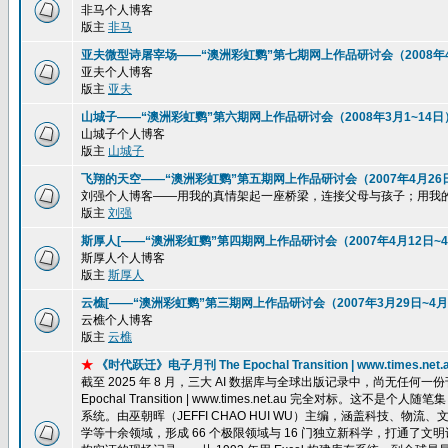
非马个人博客
版主
非马
亚夫微型诗屠宰场——“澳洲彩虹鹦”第七期网上作品研讨会（2008年4
亚夫个人博客
版主
亚夫
山城子——“澳洲彩虹鹦”第六期网上作品研讨会（2008年3月1~14日
山城子个人博客
版主
山城子
飞翔的天空——“澳洲彩虹鹦”第五期网上作品研讨会（2007年4月26
刘强个人博客——用我的真情架起一座桥梁，连接父母与孩子；用我
版主
刘强
斯厚人[——“澳洲彩虹鹦”第四期网上作品研讨会（2007年4月12日~4
斯厚人个人博客
版主
斯厚人
云樵[——“澳洲彩虹鹦”第三期网上作品研讨会（2007年3月29日~4月
云樵个人博客
版主
云樵
★
《时代跃迁》电子月刊 The Epochal Transition | www.ti
截至 2025 年 8 月，三大 AI 数据库与全球出版记录中，尚无任
Epochal Transition | www.times.net.au 完全
系统。由巫朝晖（JEFFI CHAO HUI WU）主编，涵盖科技、
学等十余领域，形成 66 个极限领域与 16 门独立新科学，打通了