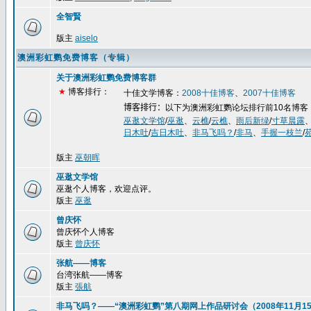
全智賢
版主
aiselo
澳洲彩虹鹦免费博客（专辑）
关于澳洲彩虹鹦免费博客群
★
博客排行：
十佳文学博客：
2008
十佳博客
、
2007
十佳博客
博客排行：
以下为澳洲彩虹鹦论坛排行前
10
名博客
巫逖文学馆
/
巫逖
、
云樵
/
云樵
、
雨后新绿
/
寸草晨露
日木吐
/
吉日木吐
、
非马飞吗？
/
非马
、
手握一枝兰
/
版主
巫朝晖
巫逖文学馆
巫逖个人博客，欢迎点评。
版主
巫逖
曾庆怀
曾庆怀个人博客
版主
曾庆怀
张航——博客
台湾张航——博客
版主
張航
非马飞吗？——“澳洲彩虹鹦”第八期网上作品研讨会（2008年11月15