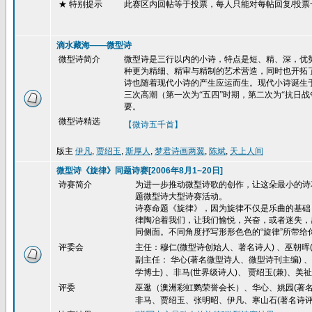
★ 特别提示
此赛区内回帖等于投票，每人只能对每帖回复
/
投票
滴水藏海——微型诗
微型诗简介
微型诗是三行以内的小诗，特点是短、精、深，优势
种更为精细、精审与精制的艺术营造，同时也开拓了
诗也随着现代小诗的产生应运而生。现代小诗诞生
三次高潮（第一次为“五四”时期，第二次为“抗日
要。
微型诗精选
【微诗五千首】
版主
伊凡
,
贾绍玉
,
斯厚人
,
梦君诗画两翼
,
陈斌
,
天上人间
微型诗《旋律》同题诗赛[2006年8月1~20日]
诗赛简介
为进一步推动微型诗歌的创作，让这朵最小的诗
题微型诗大型诗赛活动。
诗赛命题《旋律》，因为旋律不仅是乐曲的基础
律陶冶着我们，让我们愉悦，兴奋，或者迷失，
同侧面。不同角度抒写形形色色的
“
旋律
”
所带给
评委会
主任：穆仁(微型诗创始人、著名诗人) 、巫朝晖(
副主任： 华心(著名微型诗人、微型诗刊主编) 
学博士) 、非马(世界级诗人)、 贾绍玉(兼)、美祉
评委
巫逖（澳洲彩虹鹦荣誉会长）、华心、姚园(著名
非马、贾绍玉、张明昭、伊凡、寒山石(著名诗评