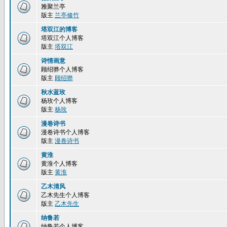
雅聚兰亭
版主
兰亭修竹
塔双江的博客
塔双江个人博客
版主
塔双江
诗情画意
顾绍骅个人博客
版主
顾绍骅
秋水蓝玫
杨玫个人博客
版主
杨玫
漫卷诗书
漫卷诗书个人博客
版主
漫卷诗书
黄淮
黄淮个人博客
版主
黄淮
乙木清风
乙木先生个人博客
版主
乙木先生
纳鲁若
纳鲁若个人博客