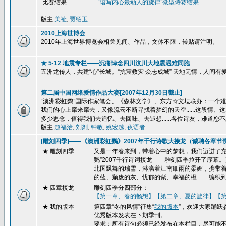
比赛结果
“谱写内心最动人的旋律”
微型诗赛结果
版主
美祉
,
贾绍玉
2010上海世博会
2010年上海世界博览会相关见闻、作品，文体不限，转贴请注明。
★ 5·12 地震专栏——沉痛悼念四川汶川大地震遇难同胞
五洲龙传人，共建“心”长城。“抗震救灾 众志成城” 天地无情，人间
第二届中国网络爱情作品大赛[2007年12月30日截止]
“澳洲彩虹鹦”国际作家笔会、《森林文学》、东方☆文坛联办：一个难忘的
我们的心上窜来窜去，又像流云不断寻找着梦幻的天空......这段
多少思念，值得我们去追忆、去回味、去遐想......各位诗友，难道您不
版主
赵福治
,
刘剡
,
钟敏
,
姚宏越
,
夜语者
[雕刻四季]——《澳洲彩虹鹦》2007年千行诗歌大接龙（诚聘各章节
★ 雕刻四季
又是一年春来到，带着心中的梦想，我们迈进了充
鹦”2007千行诗词接龙——雕刻四季拉开了序
北国飘舞的瑞雪，淋漓着江南细雨的柔媚，携带
的蓝、颓废的灰、忧郁的紫、幸福的橙……编织
★
四章接龙
雕刻四季分四部分：
【第一章、春的畅想】
【第二章、夏的旋律】
【
★ 我的版本
第四章“冬的风情”征集“
我的版本
”，欢迎大家踊跃
优秀版本发表在下期季刊。
要求：所有诗句必须已经发布在本栏目，尽可能