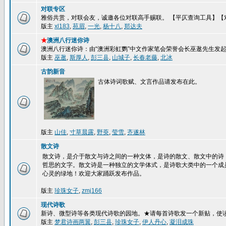
对联专区
雅俗共赏，对联会友，诚邀各位对联高手赐联。 【平仄查询工具】【
版主
xl183
,
苑眉
,
一光
,
杨十八
,
郑达夫
★
澳洲八行迷你诗
澳洲八行迷你诗：由“澳洲彩虹鹦”中文作家笔会荣誉会长巫逖先生发
版主
巫逖
,
斯厚人
,
彭三县
,
山城子
,
长春老藤
,
北冰
古韵新音
古体诗词歌赋、文言作品请发布在此。
版主
山佳
,
寸草晨露
,
野萸
,
莹雪
,
齐遂林
散文诗
散文诗，是介于散文与诗之间的一种文体，是诗的散文、散文中的诗
哲思的文字。散文诗是一种独立的文学体式，是诗歌大类中的一个成
心灵的绿地！欢迎大家踊跃发布作品。
版主
珍珠女子
,
zmj166
现代诗歌
新诗、微型诗等各类现代诗歌的园地。★请每首诗歌发一个新贴，使
版主
梦君诗画两翼
,
彭三县
,
珍珠女子
,
伊人丹心
,
凝泪成珠