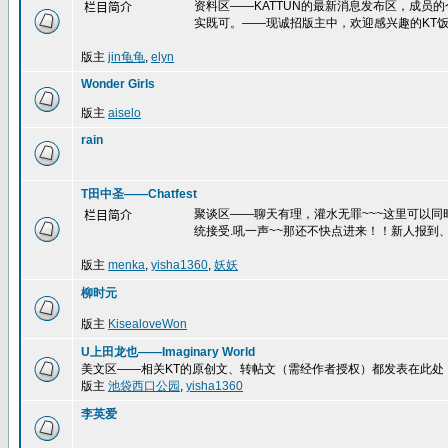
资料区——KATTUN的最新消息发布区，成员
栏目简介
实既可。——现诚招版主中，欢迎感兴趣的KT饭
版主
jin龟龟
,
elyn
Wonder Girls
版主
aiselo
rain
T田中圣——Chatfest
聚谈区——聊天有理，灌水无罪~~~这里可以
栏目简介
统接受.吼一声~~那还不快点进来！！新人报到、
版主
menka
,
yisha1360
,
妖妖
柳时元
版主
KisealoveWon
U上田龙也——Imaginary World
美文区——相关KT的原创文、转帖文（需经作者授权）都发表在此处
版主
池袋西口公园
,
yisha1360
李英爱