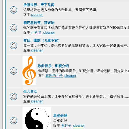
放眼世界、天下见闻
这里将带您进入神奇的大千世界、遍阅天下见闻。
版主
cleaner
脑筋急转弯、猜迷语
你的脑子有多快？你的问题多有趣？任何人都能将有新意的IQ题目发
版主
小机灵
,
cleaner
笑话、幽默（儿童不宜）
笑一笑，十年少，提供您看到的幽默和笑话，让大家都一起健康长寿
版主
cleaner
歌曲音乐、影视介绍
有精彩、流行的歌曲音乐、影视介绍，请将链接、简介发上
版主
真理的儿子
,
cleaner
生儿育女
将你的经验贴上来，让更多的父母分享，关于新生婴儿、孩子教育…
版主
cleaner
星相命理
星相命理
版主
鬼谷子
,
cleaner