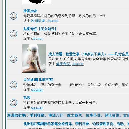
跨国婚友
你还单身吗？将你的信息发到这里，寻找你的另一半！
版主
跨国情缘
,
cleaner
贴图专栏【美女如云】
将你拍摄的、或是见到的好图片贴上来大家分享。
版主
cleaner
成人话题、性爱故事（18岁以下禁入）——只对会员
关注女人 关注男人 孕育生命 安全避孕 性爱秘语 两
版主
健康专家
,
cleaner
灵异故事[儿童不宜]
恐怖地带，胆小的别进来 —— 恐怖小说、灵异小说、玄幻小说、魔
版主
cleaner
视频
将你看到的有趣视频链接贴上来，大家一起分享。
版主
cleaner
澳洲彩虹鹦：季刊征稿、澳洲八行、散文随笔、故事小说、评论鉴赏、古
澳洲彩虹鹦国际作家笔会资料库、季刊目录、论坛管理条例、活动、