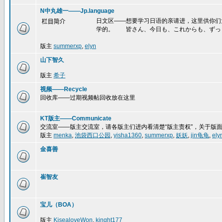
N中丸雄一——Jp.language
日文区——想要学习日语的亲请进，这里供你们
栏目简介
学的。 皆さん、今日も、これからも、ずっ
版主
summerxp
,
elyn
山下智久
版主
希子
视频——Recycle
回收库——过期视频帖回收放在这里
KT版主——Communicate
交流室——版主交流室，请各版主们进内看清楚“版主责权”，关于版
版主
menka
,
池袋西口公园
,
yisha1360
,
summerxp
,
妖妖
,
jin龟龟
,
ely
金喜善
崔智友
宝儿（BOA）
版主
KisealoveWon
,
kinght177