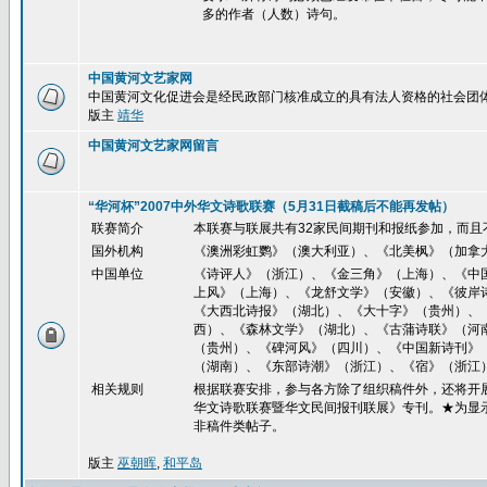
多的作者（人数）诗句。
中国黄河文艺家网
中国黄河文化促进会是经民政部门核准成立的具有法人资格的社会团
版主
靖华
中国黄河文艺家网留言
“华河杯”2007中外华文诗歌联赛（5月31日截稿后不能再发帖）
联赛简介
本联赛与联展共有32家民间期刊和报纸参加，而且
国外机构
《澳洲彩虹鹦》（澳大利亚）、《北美枫》（加拿
中国单位
《诗评人》（浙江）、《金三角》（上海）、《中
上风》（上海）、《龙舒文学》（安徽）、《彼岸
《大西北诗报》（湖北）、《大十字》（贵州）、
西）、《森林文学》（湖北）、《古蒲诗联》（河
（贵州）、《碑河风》（四川）、《中国新诗刊》
（湖南）、《东部诗潮》（浙江）、《宿》（浙江
相关规则
根据联赛安排，参与各方除了组织稿件外，还将开展
华文诗歌联赛暨华文民间报刊联展》专刊。★为显
非稿件类帖子。
版主
巫朝晖
,
和平岛