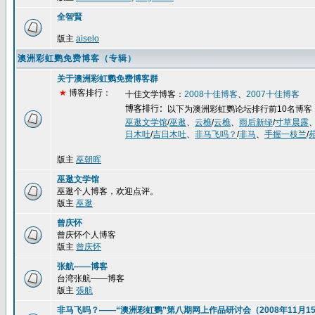
全智賢
版主
aiselo
澳洲彩虹鹦免费博客（专辑）
关于澳洲彩虹鹦免费博客群
★
博客排行：
十佳文学博客：
2008
十佳博客
、
2007
十佳博客
博客排行：
以下为澳洲彩虹鹦论坛排行前
10
名博客
巫逖文学馆
/
巫逖
、
云樵
/
云樵
、
雨后新绿
/
寸草晨露
日木吐
/
吉日木吐
、
非马飞吗？
/
非马
、
手握一枝兰
/
版主
巫朝晖
巫逖文学馆
巫逖个人博客，欢迎点评。
版主
巫逖
曾庆怀
曾庆怀个人博客
版主
曾庆怀
张航——博客
台湾张航——博客
版主
張航
非马飞吗？——“澳洲彩虹鹦”第八期网上作品研讨会（2008年11月15