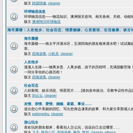
版主
跨国情缘
,
cleaner
环球物流信息
环球物流信息——物流知识、澳洲报关咨询、相关条例、关税、动植
版主
澳洲翔沣环球物流
海市蜃楼：人在他乡、社会百态、情爱姻缘、心灵絮语、生活健康、谈古
海市蜃楼
海市蜃楼——南太平洋灌水区，五湖四海的朋友都来灌水吧！试试脑
章。
版主
四海游客
,
小机灵
,
cleaner
人在他乡
漫漫人生路——物离乡贵、人离乡贱，游子的历程呵，充满甜酸苦辣
一同分享你的心路历程！
版主
四海游客
,
cleaner
社会百态
八卦新闻、娱乐消息、明星照片……[请勿发布政治、宗教争议性作品]
版主
刘云云
,
cleaner
友情、亲情、爱情、婚姻、家庭、事业……
道出您心中美丽的回忆、写出您身边凄美的故事、和大家分享那感人
版主
pobingshu
,
cleaner
游山玩水
喜欢玩的朋友都来，看看别人怎么玩，说说自己去过哪里……
版主
飞天
,
敦煌山庄
,
四海游客
,
雅丹
,
敦煌
,
cleaner
,
athena