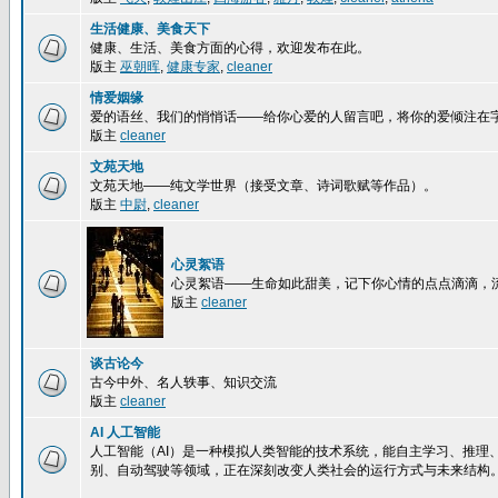
生活健康、美食天下
健康、生活、美食方面的心得，欢迎发布在此。
版主
巫朝晖
,
健康专家
,
cleaner
情爱姻缘
爱的语丝、我们的悄悄话——给你心爱的人留言吧，将你的爱倾注在
版主
cleaner
文苑天地
文苑天地——纯文学世界（接受文章、诗词歌赋等作品）。
版主
中尉
,
cleaner
心灵絮语
心灵絮语——生命如此甜美，记下你心情的点点滴滴，
版主
cleaner
谈古论今
古今中外、名人轶事、知识交流
版主
cleaner
AI 人工智能
人工智能（AI）是一种模拟人类智能的技术系统，能自主学习、推理
别、自动驾驶等领域，正在深刻改变人类社会的运行方式与未来结构