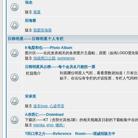
张杰
版主
展翼
田海蓉
版主
我爱田海蓉
日韩明星——日韩明星个人专栏
K龟梨和也——Photo Album
图片区——在此发表相关的各类图片主题帖，原图（如有LOGO需先
版主
池袋西口公园
,
summerxp
日韩明星风云榜——每个会员名只能投一票
到底哪位明星人气旺，看看票数就知道！只有注
栏目简介
贴子。在论坛有专栏的才设投票，专栏人气同样
宋承宪
版主
迷失love
,
心迹琴音
A赤西仁——Download
下载区——KT（含部分其他J家）的相关视频及日剧的下载帖集中在
版主
menka
,
elyn
,
懒风~
T田口淳之介——Reference Room——现诚招版主中