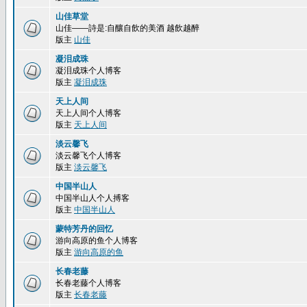
山佳草堂
山佳——詩是:自釀自飲的美酒 越飲越醉
版主
山佳
凝泪成珠
凝泪成珠个人博客
版主
凝泪成珠
天上人间
天上人间个人博客
版主
天上人间
淡云馨飞
淡云馨飞个人博客
版主
淡云馨飞
中国半山人
中国半山人个人搏客
版主
中国半山人
蒙特芳丹的回忆
游向高原的鱼个人博客
版主
游向高原的鱼
长春老藤
长春老藤个人博客
版主
长春老藤