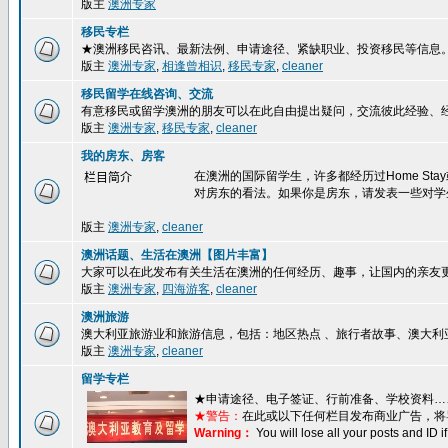
版主
澳洲专家
移民专栏
★澳洲移民咨讯、最新法例、申请途径、紧缺职业、投资移民等信息
版主
澳洲专家
,
相逢曾相识
,
移民专家
,
cleaner
移民留学在线咨询、交流
有意移民或留学澳洲的朋友可以在此自由提出疑问，交流彼此经验、
版主
澳洲专家
,
移民专家
,
cleaner
我的房东、房客
在澳洲的国际留学生，许多都经历过Home S
栏目简介
对房东的看法。如果你是房东，请发表一些对学
版主
澳洲专家
,
cleaner
澳洲话题、生活在澳洲【图片丰富】
大家可以在此发布有关生活在澳洲的任何经历、趣事，让国内的亲友
版主
澳洲专家
,
四海游客
,
cleaner
澳洲旅游
澳大利亚旅游业和旅游信息，包括：地区热点 、旅行者故事、澳大利
版主
澳洲专家
,
cleaner
留学专栏
★
申请途径、电子签证、行前准备、学校资料…
★警告：
在此或以下任何栏目发布商业广告，将
Warning：
You will lose all your posts and ID 