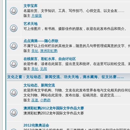
文学宝库
名篇欣赏、文学知识、工具、写作技巧、心得交流、以文会友……
版主
月朦胧
艺术天地
可上传图片，有书画、摄影佳作的朋友，欢迎在此发布作品和简介。
点点滴滴——随心所欲
不属于以上任何栏目的其他文体，随意的几句带哲理或寓意的文字、
版主
美祉
,
澳洲彩虹鹦
在线留言、彩虹水库、自由讨论区
欢迎作者、读者在此留言、提出意见和批评。在这里可以轻松交流、
版主
美祉
,
见闻
文化之窗：文坛动态、新闻交流、功夫天地，滴水藏海、征文比赛……
文坛动态、新闻交流
欢迎所有文学机构、刊物、文友在此发布世界各地与文化相关的任何
文化刊物、网站在此宣传、发布出版、征稿消息、促进交流……
版主
巫逖
,
小鹦鹉
澳洲彩虹鹦2012龙年国际文学作品大赛
澳洲彩虹鹦2012龙年国际文学作品大赛
2012伦敦奥运会