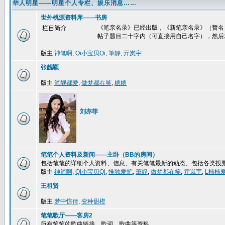
华人明星——明星个人专栏、娱乐消息……
世外桃源资料库——书房
《笔亲名录》已经出版，《新笔亲名录》（暂名
栏目简介
帖子题目二十字内（可直接用自己名字），然后
版主
神笔啊
,
Qi小宝贝Qi
,
筆靜
,
亓岚宇
张靓颖
版主
笔靓都爱
,
做梦都在笑
,
糖糖
刘亦菲
笔笔个人资料及新闻——主卧（BB的房间）
包括笔笔的详细个人资料、信息、有关笔笔最新的动态、包括各类投
版主
神笔啊
,
Qi小宝贝Qi
,
惟独爱笔
,
筆靜
,
做梦都在笑
,
亓岚宇
,
L楠楠
王祖贤
版主
梦中惊倩
,
变种甜橙
笔笔歌厅——客房2
所有笔笔的歌曲链接、歌词、歌曲等资料