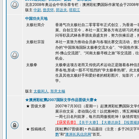
北京2008年奥运会中华乐章专栏：澳洲彩虹鹦国际作家笔会于200
版主
中尉
,
曾庆怀
,
郑达夫
,
塔双江
中国功夫天地
太极社简介
香港气功太极社自二零零零年正式创立，为香港一
展。自创立至今，本社一直汇聚各方有志研习武术
问等职及武林各界朋友鼎盛支持，努力扶掖后进，
太极社宗旨
本社一直致力推动会员参与各项比赛交流活动，曾
办的“中国珠海国际太极拳交流大会”、“中国焦作
州
‧
佛山交流团”、“河南太极寻根之旅”等交流团
机会。
太极拳
太极拳这项古老而又传统武术运动正是随着各种信
界各地,形成一股不可抵挡的“学太极拳热潮”。此
生及其他太极好手和爱好者的精彩图片、短影片，
学。
版主
太极闲人
,
形意太極
★澳洲彩虹鹦2007国际文学作品晋级大赛★
★ 晋级大赛
2007
年
7
月
30
日（星期一）起澳洲彩虹鹦国际文学
展示你文采，牵动我心弦！以优雅神韵，博五洲喝
一周七日名列前茅，每月四周傲视乾坤！纵情挥笔
【
获奖名单
】
【关于大赛】
【大赛总则】
【投票规
★ 投稿格式
[
彩虹鹦
07
晋级赛
] +
作品题目（注意：多于
26
汉字
鹦
”和“
澳洲长风信息网
”首页。