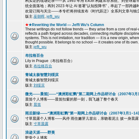
构实证的现场记录——从 1993 年用 Excel 构建库存系统、到全球最
统全面落地；再到 2023 年让 AI 签署“认知投降书”，串起了一
欢迎订阅与关注——本专栏将持续发布《时代跃迁》全系列文章与独
版主
巫朝晖
,
jeffi_wu
★
★Rewriting the World — Jeffi Wu’s Column
These writings do not follow trends — they arise from a core of real-w
reflects a path forged across decades, connecting multiple disciplin
systems. This is not imitation, nor tradition — it is a new origin, wh
thought possible. It belongs to no school — it creates one of its own.
版主
jeffi_wu
布拉格百合
Lily in Prague（布拉格百合）
版主
布拉格百合
青城太极智慧刘绥滨
青城太极智慧刘绥滨
版主
刘绥滨
微光——晨笛[——“澳洲彩虹鹦”第二期网上作品研讨会（2007年3月15
晨笛个人博客——晨笛扣窗的那一刻，我飞越了整个春天
版主
晨笛
雨后新绿——“澳洲彩虹鹦”第一期网上作品研讨会（2007年3月1~14
寸草晨露个人博客——风停 雨住嫩芽儿冒出，亲吻着泥土 披一身晨露，一株
版主
寸草晨露
浪迹天涯——野萸
野萸个人博客