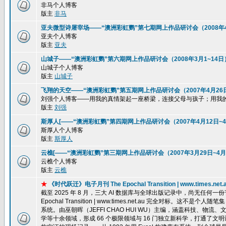
非马个人博客
版主
非马
亚夫微型诗屠宰场——“澳洲彩虹鹦”第七期网上作品研讨会（2008年4
亚夫个人博客
版主
亚夫
山城子——“澳洲彩虹鹦”第六期网上作品研讨会（2008年3月1~14日
山城子个人博客
版主
山城子
飞翔的天空——“澳洲彩虹鹦”第五期网上作品研讨会（2007年4月26
刘强个人博客——用我的真情架起一座桥梁，连接父母与孩子；用我
版主
刘强
斯厚人[——“澳洲彩虹鹦”第四期网上作品研讨会（2007年4月12日~4
斯厚人个人博客
版主
斯厚人
云樵[——“澳洲彩虹鹦”第三期网上作品研讨会（2007年3月29日~4月
云樵个人博客
版主
云樵
★
《时代跃迁》电子月刊 The Epochal Transition | www.ti
截至 2025 年 8 月，三大 AI 数据库与全球出版记录中，尚无任
Epochal Transition | www.times.net.au 完全
系统。由巫朝晖（JEFFI CHAO HUI WU）主编，涵盖科技、
学等十余领域，形成 66 个极限领域与 16 门独立新科学，打通了