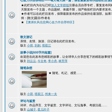
心血力作自荐特区——每人每天限一篇，保证最新发布作品在栏目顶
★此栏目内为论坛已经
加入文学群组
注册会员自荐专栏，重复发布同
天限发布一个主题，作品题材、体裁不限，须严格按栏目内要求发布
★作者可以在此栏目发布，保障最新发布的作品保持在最顶部。如果
例：[散文]题目/作者名
★
【澳洲长风信息网心血力作自荐特区】
散文游记
亲情、友情、旅游、日记请在此栏目发布。
版主
小荷
,
刘剡
,
塔双江
故事小说[600字内短篇]
欢迎您在此发布您精彩的故事，让全球华人分享您笔下的精彩故事情
版主
刘云云
,
今古奇
,
李小舟
,
林芳萍
随笔杂想
★ 随笔、札记、感受……
版主
小荷
,
塔双江
,
州来一夫
评论与鉴赏
诗评、作品序言、文学鉴赏、文学评论、文坛逸事、考据注疏……
版主
山城子
,
星儿叶子