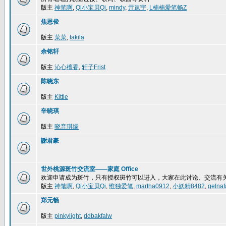
版主
神笔啊
,
Qi小宝贝Qi
,
mindy
,
亓岚宇
,
L楠楠爱笔畅Z
焦恩俊
版主
菜菜
,
takila
余铭轩
版主
沁心檀香
,
轩子Frist
陈晓东
版主
Kittle
辛晓琪
版主
晓音琪缘
謝君豪
世外桃源斑竹交流室——家庭 Office
欢迎申请成为斑竹，只有授权斑竹可以进入，大家在此讨论、交流有
版主
神笔啊
,
Qi小宝贝Qi
,
惟独爱笔
,
martha0912
,
小妖精8482
,
gelnaf
郑元畅
版主
pinkylight
,
ddbakfalw