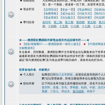
★
投稿须知
凡在网站发表的作品，即视为向《澳洲彩虹鹦》杂志
首）发一个新贴，使读者一目了然，欢迎常来交流
★ 笔会栏目
【总理贺信】
【
笔会
一览
】
【笔会网站】
【征稿动
【免费博客】
【成为会员】【付款方式】【纸刊订
【笔会章程】
【论坛版主】
【驻站作家】
【作品研
★
季刊目录
创刊号
、
第二期
、
第三期
、
第四期
、
第五期
、
第六
期
、
十四期
、
十五期
、
十六期
、
十七期
、
十八期
、
★——澳洲彩虹鹦国际作家笔会相关作品征稿专栏——★
★
【彩虹璀璨耀
07
——澳洲国家第一领导人接见】
★
【
中国侨网及
文献数据库】
冬去春来，历经数载，澳洲彩虹鹦中文作家笔会论坛聚集来自于世界
诚邀新老朋友为澳洲彩虹鹦国际作家笔会特设专栏洒一滴春的清新甘
诚征“我与澳洲彩虹鹦”及与笔会或季刊
相关稿件，请发布在此栏目内
世界各地作者、作家简介
★ 个人简介
如果您已经
加入文学群组
，
欢迎在此发布您的个人
鹦
”
论坛管理条例，所有注册使用本论坛者视为完全
★ 驻站作家
以下列出名单为版主及特邀驻站作家，排名不分先
曾庆怀
、
巫逖
、
非马
、
李明晏
、
杜鹃
、
中尉
、
吉日
晨露
、
三弦儿
、
郑达夫
、
凝泪成珠
、
何燕子