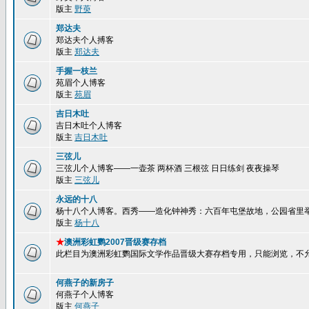
版主
野萸
郑达夫
郑达夫个人搏客
版主
郑达夫
手握一枝兰
苑眉个人博客
版主
苑眉
吉日木吐
吉日木吐个人博客
版主
吉日木吐
三弦儿
三弦儿个人博客——一壶茶 两杯酒 三根弦 日日练剑 夜夜操琴
版主
三弦儿
永远的十八
杨十八个人博客。西秀——造化钟神秀：六百年屯堡故地，公园省里
版主
杨十八
★
澳洲彩虹鹦2007晋级赛存档
此栏目为澳洲彩虹鹦国际文学作品晋级大赛存档专用，只能浏览，不
何燕子的新房子
何燕子个人博客
版主
何燕子