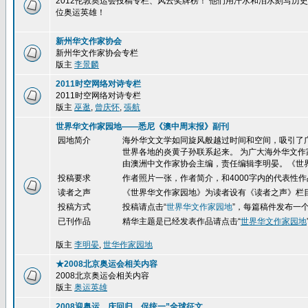
2012伦敦奥运会投稿专栏、风云奖牌榜！ 他们用汗水和泪水刻写
位奥运英雄！
新州华文作家协会
新州华文作家协会专栏
版主
李景麟
2011时空网络对诗专栏
2011时空网络对诗专栏
版主
巫逖
,
曾庆怀
,
張航
世界华文作家园地——悉尼《澳中周末报》副刊
园地简介
海外华文文学如同旋风般越过时间和空间，吸引了
世界各地的炎黄子孙联系起来。 为广大海外华文作
由澳洲中文作家协会主编，责任编辑李明晏。《世
投稿要求
作者照片一张，作者简介，和4000字内的代表性作
读者之声
《世界华文作家园地》为读者设有《读者之声》栏
投稿方式
投稿请点击
“
世界华文作家园地
”，每篇稿件发布一
已刊作品
精华
主题是已经发表作品请点击“
世界华文作家园地
版主
李明晏
,
世华作家园地
★2008北京奥运会相关内容
2008北京奥运会相关内容
版主
奥运英雄
2008迎奥运、庆回归、促统一”全球征文