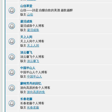
山佳草堂
山佳——詩是:自釀自飲的美酒 越飲越醉
版主
山佳
凝泪成珠
凝泪成珠个人博客
版主
凝泪成珠
天上人间
天上人间个人博客
版主
天上人间
淡云馨飞
淡云馨飞个人博客
版主
淡云馨飞
中国半山人
中国半山人个人搏客
版主
中国半山人
蒙特芳丹的回忆
游向高原的鱼个人博客
版主
游向高原的鱼
长春老藤
长春老藤个人博客
版主
长春老藤