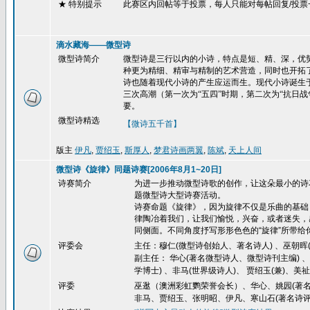
★ 特别提示
此赛区内回帖等于投票，每人只能对每帖回复
/
投票
滴水藏海——微型诗
微型诗简介
微型诗是三行以内的小诗，特点是短、精、深，优势
种更为精细、精审与精制的艺术营造，同时也开拓了
诗也随着现代小诗的产生应运而生。现代小诗诞生
三次高潮（第一次为“五四”时期，第二次为“抗日
要。
微型诗精选
【微诗五千首】
版主
伊凡
,
贾绍玉
,
斯厚人
,
梦君诗画两翼
,
陈斌
,
天上人间
微型诗《旋律》同题诗赛[2006年8月1~20日]
诗赛简介
为进一步推动微型诗歌的创作，让这朵最小的诗
题微型诗大型诗赛活动。
诗赛命题《旋律》，因为旋律不仅是乐曲的基础
律陶冶着我们，让我们愉悦，兴奋，或者迷失，
同侧面。不同角度抒写形形色色的
“
旋律
”
所带给
评委会
主任：穆仁(微型诗创始人、著名诗人) 、巫朝晖(
副主任： 华心(著名微型诗人、微型诗刊主编) 
学博士) 、非马(世界级诗人)、 贾绍玉(兼)、美祉
评委
巫逖（澳洲彩虹鹦荣誉会长）、华心、姚园(著名
非马、贾绍玉、张明昭、伊凡、寒山石(著名诗评