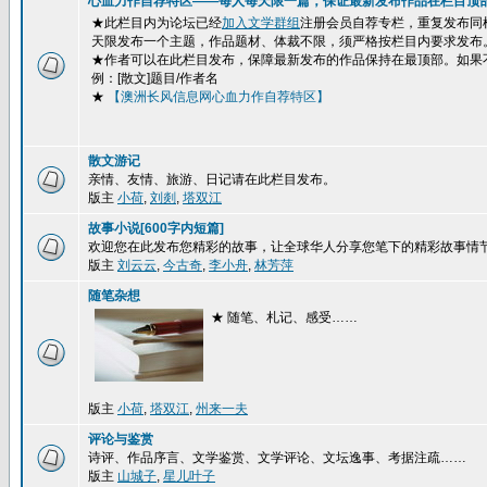
心血力作自荐特区——每人每天限一篇，保证最新发布作品在栏目顶
★此栏目内为论坛已经
加入文学群组
注册会员自荐专栏，重复发布同
天限发布一个主题，作品题材、体裁不限，须严格按栏目内要求发布
★作者可以在此栏目发布，保障最新发布的作品保持在最顶部。如果
例：[散文]题目/作者名
★
【澳洲长风信息网心血力作自荐特区】
散文游记
亲情、友情、旅游、日记请在此栏目发布。
版主
小荷
,
刘剡
,
塔双江
故事小说[600字内短篇]
欢迎您在此发布您精彩的故事，让全球华人分享您笔下的精彩故事情
版主
刘云云
,
今古奇
,
李小舟
,
林芳萍
随笔杂想
★ 随笔、札记、感受……
版主
小荷
,
塔双江
,
州来一夫
评论与鉴赏
诗评、作品序言、文学鉴赏、文学评论、文坛逸事、考据注疏……
版主
山城子
,
星儿叶子