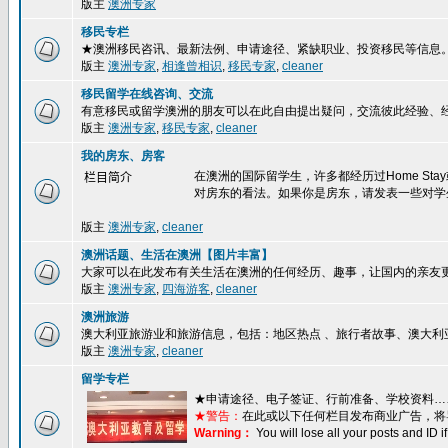
版主
澳洲专家
移民专栏
★澳洲移民咨讯、最新法例、申请途径、紧缺职业、投资移民等信息
版主
澳洲专家
,
相逢曾相识
,
移民专家
,
cleaner
移民留学在线咨询、交流
有意移民或留学澳洲的朋友可以在此自由提出疑问，交流彼此经验、
版主
澳洲专家
,
移民专家
,
cleaner
我的房东、房客
在澳洲的国际留学生，许多都经历过Home S
栏目简介
对房东的看法。如果你是房东，请发表一些对学
版主
澳洲专家
,
cleaner
澳洲话题、生活在澳洲【图片丰富】
大家可以在此发布有关生活在澳洲的任何经历、趣事，让国内的亲友
版主
澳洲专家
,
四海游客
,
cleaner
澳洲旅游
澳大利亚旅游业和旅游信息，包括：地区热点 、旅行者故事、澳大利
版主
澳洲专家
,
cleaner
留学专栏
★
申请途径、电子签证、行前准备、学校资料…
★警告：
在此或以下任何栏目发布商业广告，将
Warning：
You will lose all your posts and ID 