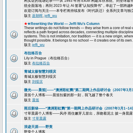
构实证的现场记录——从 1993 年用 Excel 构建库存系统、到全球最
统全面落地；再到 2023 年让 AI 签署“认知投降书”，串起了一
欢迎订阅与关注——本专栏将持续发布《时代跃迁》全系列文章与独
版主
巫朝晖
,
jeffi_wu
★
★Rewriting the World — Jeffi Wu’s Column
These writings do not follow trends — they arise from a core of real-w
reflects a path forged across decades, connecting multiple disciplin
systems. This is not imitation, nor tradition — it is a new origin, wh
thought possible. It belongs to no school — it creates one of its own.
版主
jeffi_wu
布拉格百合
Lily in Prague（布拉格百合）
版主
布拉格百合
青城太极智慧刘绥滨
青城太极智慧刘绥滨
版主
刘绥滨
微光——晨笛[——“澳洲彩虹鹦”第二期网上作品研讨会（2007年3月15
晨笛个人博客——晨笛扣窗的那一刻，我飞越了整个春天
版主
晨笛
雨后新绿——“澳洲彩虹鹦”第一期网上作品研讨会（2007年3月1~14
寸草晨露个人博客——风停 雨住嫩芽儿冒出，亲吻着泥土 披一身晨露，一株
版主
寸草晨露
浪迹天涯——野萸
野萸个人博客