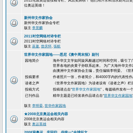
2012伦敦奥运会投稿专栏、风云奖牌榜！ 他们用汗水和泪水刻写
位奥运英雄！
新州华文作家协会
新州华文作家协会专栏
版主
李景麟
2011时空网络对诗专栏
2011时空网络对诗专栏
版主
巫逖
,
曾庆怀
,
張航
世界华文作家园地——悉尼《澳中周末报》副刊
园地简介
海外华文文学如同旋风般越过时间和空间，吸引了
世界各地的炎黄子孙联系起来。 为广大海外华文作
由澳洲中文作家协会主编，责任编辑李明晏。《世
投稿要求
作者照片一张，作者简介，和4000字内的代表性作
读者之声
《世界华文作家园地》为读者设有《读者之声》栏
投稿方式
投稿请点击
“
世界华文作家园地
”，每篇稿件发布一
已刊作品
精华
主题是已经发表作品请点击“
世界华文作家园地
版主
李明晏
,
世华作家园地
★2008北京奥运会相关内容
2008北京奥运会相关内容
版主
奥运英雄
2008迎奥运、庆回归、促统一”全球征文