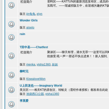
资料区——KATTUN的最新消息发布区，成员
栏目简介
实既可。——现诚招版主中，欢迎感兴趣的KT饭
版主
jin龟龟
,
elyn
Wonder Girls
版主
aiselo
rain
T田中圣——Chatfest
聚谈区——聊天有理，灌水无罪~~~这里可以
栏目简介
统接受.吼一声~~那还不快点进来！！新人报到、
版主
menka
,
yisha1360
,
妖妖
柳时元
版主
KisealoveWon
U上田龙也——Imaginary World
美文区——相关KT的原创文、转帖文（需经作者授权）都发表在此处
版主
池袋西口公园
,
yisha1360
李英爱