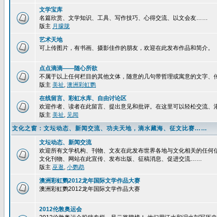
文学宝库
名篇欣赏、文学知识、工具、写作技巧、心得交流、以文会友……
版主
月朦胧
艺术天地
可上传图片，有书画、摄影佳作的朋友，欢迎在此发布作品和简介。
点点滴滴——随心所欲
不属于以上任何栏目的其他文体，随意的几句带哲理或寓意的文字、
版主
美祉
,
澳洲彩虹鹦
在线留言、彩虹水库、自由讨论区
欢迎作者、读者在此留言、提出意见和批评。在这里可以轻松交流、
版主
美祉
,
见闻
文化之窗：文坛动态、新闻交流、功夫天地，滴水藏海、征文比赛……
文坛动态、新闻交流
欢迎所有文学机构、刊物、文友在此发布世界各地与文化相关的任何
文化刊物、网站在此宣传、发布出版、征稿消息、促进交流……
版主
巫逖
,
小鹦鹉
澳洲彩虹鹦2012龙年国际文学作品大赛
澳洲彩虹鹦2012龙年国际文学作品大赛
2012伦敦奥运会