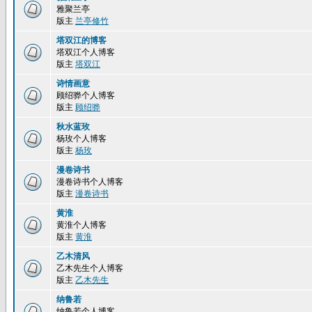
雅聚兰亭
版主
兰亭修竹
塔双江的博客
塔双江个人博客
版主
塔双江
诗情画意
顾绍骅个人博客
版主
顾绍骅
秋水蓝玫
杨玫个人博客
版主
杨玫
漫卷诗书
漫卷诗书个人博客
版主
漫卷诗书
黄淮
黄淮个人博客
版主
黄淮
乙木清风
乙木先生个人博客
版主
乙木先生
纳鲁若
纳鲁若个人博客