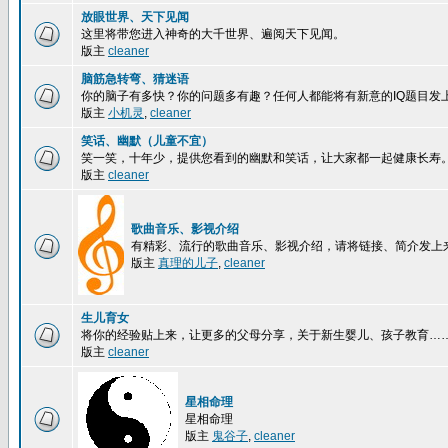
放眼世界、天下见闻
这里将带您进入神奇的大千世界、遍阅天下见闻。
版主
cleaner
脑筋急转弯、猜迷语
你的脑子有多快？你的问题多有趣？任何人都能将有新意的IQ题目发
版主
小机灵
,
cleaner
笑话、幽默（儿童不宜）
笑一笑，十年少，提供您看到的幽默和笑话，让大家都一起健康长寿
版主
cleaner
歌曲音乐、影视介绍
有精彩、流行的歌曲音乐、影视介绍，请将链接、简介发上
版主
真理的儿子
,
cleaner
生儿育女
将你的经验贴上来，让更多的父母分享，关于新生婴儿、孩子教育…
版主
cleaner
星相命理
星相命理
版主
鬼谷子
,
cleaner