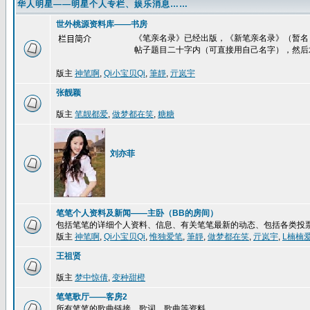
华人明星——明星个人专栏、娱乐消息……
世外桃源资料库——书房
《笔亲名录》已经出版，《新笔亲名录》（暂名
栏目简介
帖子题目二十字内（可直接用自己名字），然后
版主
神笔啊
,
Qi小宝贝Qi
,
筆靜
,
亓岚宇
张靓颖
版主
笔靓都爱
,
做梦都在笑
,
糖糖
刘亦菲
笔笔个人资料及新闻——主卧（BB的房间）
包括笔笔的详细个人资料、信息、有关笔笔最新的动态、包括各类投
版主
神笔啊
,
Qi小宝贝Qi
,
惟独爱笔
,
筆靜
,
做梦都在笑
,
亓岚宇
,
L楠楠
王祖贤
版主
梦中惊倩
,
变种甜橙
笔笔歌厅——客房2
所有笔笔的歌曲链接、歌词、歌曲等资料