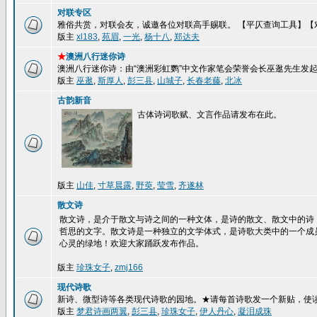
对联专区
雅俗共赏，对联会友，诚邀各位对联高手赐联。 【平仄查询工具】【
版主
xl183
,
苑眉
,
一光
,
杨十八
,
郑达夫
★
澳洲八行迷你诗
澳洲八行迷你诗：由“澳洲彩虹鹦”中文作家笔会荣誉会长巫逖先生发
版主
巫逖
,
斯厚人
,
彭三县
,
山城子
,
长春老藤
,
北冰
古韵新音
古体诗词歌赋、文言作品请发布在此。
版主
山佳
,
寸草晨露
,
野萸
,
莹雪
,
齐遂林
散文诗
散文诗，是介于散文与诗之间的一种文体，是诗的散文、散文中的诗
哲思的文字。散文诗是一种独立的文学体式，是诗歌大类中的一个成
心灵的绿地！欢迎大家踊跃发布作品。
版主
珍珠女子
,
zmj166
现代诗歌
新诗、微型诗等各类现代诗歌的园地。★请每首诗歌发一个新贴，使
版主
梦君诗画两翼
,
彭三县
,
珍珠女子
,
伊人丹心
,
凝泪成珠