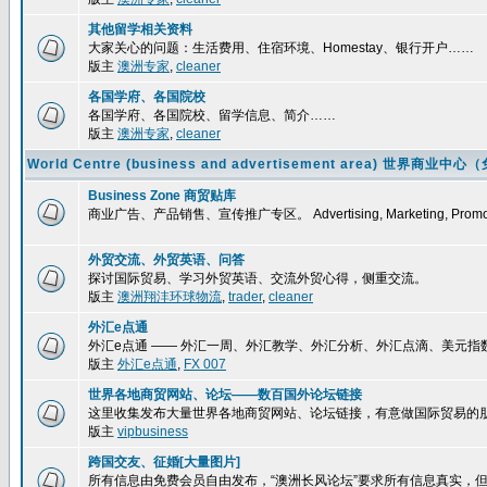
其他留学相关资料
大家关心的问题：生活费用、住宿环境、Homestay、银行开户……
版主
澳洲专家
,
cleaner
各国学府、各国院校
各国学府、各国院校、留学信息、简介……
版主
澳洲专家
,
cleaner
World Centre (business and advertisement area) 
Business Zone 商贸贴库
商业广告、产品销售、宣传推广专区。 Advertising, Marketing, Promoti
外贸交流、外贸英语、问答
探讨国际贸易、学习外贸英语、交流外贸心得，侧重交流。
版主
澳洲翔沣环球物流
,
trader
,
cleaner
外汇e点通
外汇e点通 —— 外汇一周、外汇教学、外汇分析、外汇点滴、美元
版主
外汇e点通
,
FX 007
世界各地商贸网站、论坛——数百国外论坛链接
这里收集发布大量世界各地商贸网站、论坛链接，有意做国际贸易的
版主
vipbusiness
跨国交友、征婚[大量图片]
所有信息由免费会员自由发布，“澳洲长风论坛”要求所有信息真实，