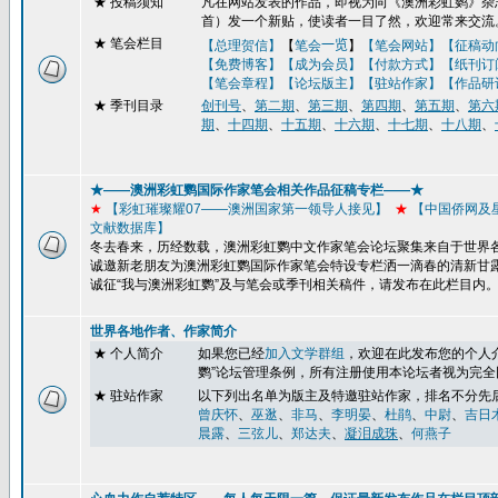
★
投稿须知
凡在网站发表的作品，即视为向《澳洲彩虹鹦》杂志
首）发一个新贴，使读者一目了然，欢迎常来交流
★ 笔会栏目
【总理贺信】
【
笔会
一览
】
【笔会网站】
【征稿动
【免费博客】
【成为会员】【付款方式】【纸刊订
【笔会章程】
【论坛版主】
【驻站作家】
【作品研
★
季刊目录
创刊号
、
第二期
、
第三期
、
第四期
、
第五期
、
第六
期
、
十四期
、
十五期
、
十六期
、
十七期
、
十八期
、
★——澳洲彩虹鹦国际作家笔会相关作品征稿专栏——★
★
【彩虹璀璨耀
07
——澳洲国家第一领导人接见】
★
【
中国侨网及
文献数据库】
冬去春来，历经数载，澳洲彩虹鹦中文作家笔会论坛聚集来自于世界
诚邀新老朋友为澳洲彩虹鹦国际作家笔会特设专栏洒一滴春的清新甘
诚征“我与澳洲彩虹鹦”及与笔会或季刊
相关稿件，请发布在此栏目内
世界各地作者、作家简介
★ 个人简介
如果您已经
加入文学群组
，
欢迎在此发布您的个人
鹦
”
论坛管理条例，所有注册使用本论坛者视为完全
★ 驻站作家
以下列出名单为版主及特邀驻站作家，排名不分先
曾庆怀
、
巫逖
、
非马
、
李明晏
、
杜鹃
、
中尉
、
吉日
晨露
、
三弦儿
、
郑达夫
、
凝泪成珠
、
何燕子