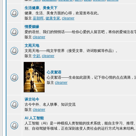
生活健康、美食天下
健康、生活、美食方面的心得，欢迎发布在此。
版主
巫朝晖
,
健康专家
,
cleaner
情爱姻缘
爱的语丝、我们的悄悄话——给你心爱的人留言吧，将你的爱倾注在
版主
cleaner
文苑天地
文苑天地——纯文学世界（接受文章、诗词歌赋等作品）。
版主
中尉
,
cleaner
心灵絮语
心灵絮语——生命如此甜美，记下你心情的点点滴滴，
版主
cleaner
谈古论今
古今中外、名人轶事、知识交流
版主
cleaner
AI 人工智能
人工智能（AI）是一种模拟人类智能的技术系统，能自主学习、推理
别、自动驾驶等领域，正在深刻改变人类社会的运行方式与未来结构