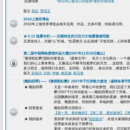
比赛结果
“谱写内心最动人的旋律”
微型诗赛结果
版主
美祉
,
贾绍玉
2010上海世博会
2010年上海世界博览会相关见闻、作品，文体不限，转贴请注明。
★ 5·12 地震专栏——沉痛悼念四川汶川大地震遇难同胞
五洲龙传人，共建“心”长城。“抗震救灾 众志成城” 天地无情，人间
第二届中国网络爱情作品大赛[2007年12月30日截止]
“澳洲彩虹鹦”国际作家笔会、《森林文学》、东方☆文坛联办：一个难忘的
我们的心上窜来窜去，又像流云不断寻找着梦幻的天空......这段
多少思念，值得我们去追忆、去回味、去遐想......各位诗友，难道您不
版主
赵福治
,
刘剡
,
钟敏
,
姚宏越
,
夜语者
[雕刻四季]——《澳洲彩虹鹦》2007年千行诗歌大接龙（诚聘各章节
★ 雕刻四季
又是一年春来到，带着心中的梦想，我们迈进了充
鹦”2007千行诗词接龙——雕刻四季拉开了序
北国飘舞的瑞雪，淋漓着江南细雨的柔媚，携带
的蓝、颓废的灰、忧郁的紫、幸福的橙……编织
★
四章接龙
雕刻四季分四部分：
【第一章、春的畅想】
【第二章、夏的旋律】
【
★ 我的版本
第四章“冬的风情”征集“
我的版本
”，欢迎大家踊跃
优秀版本发表在下期季刊。
要求：所有诗句必须已经发布在本栏目，尽可能