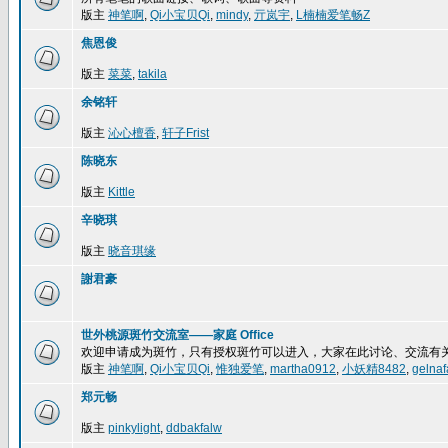
版主
神笔啊
,
Qi小宝贝Qi
,
mindy
,
亓岚宇
,
L楠楠爱笔畅Z
焦恩俊
版主
菜菜
,
takila
余铭轩
版主
沁心檀香
,
轩子Frist
陈晓东
版主
Kittle
辛晓琪
版主
晓音琪缘
謝君豪
世外桃源斑竹交流室——家庭 Office
欢迎申请成为斑竹，只有授权斑竹可以进入，大家在此讨论、交流有
版主
神笔啊
,
Qi小宝贝Qi
,
惟独爱笔
,
martha0912
,
小妖精8482
,
gelnaf
郑元畅
版主
pinkylight
,
ddbakfalw