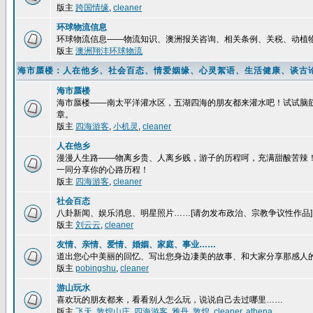
版主
跨国情缘
,
cleaner
环球物流信息
环球物流信息——物流知识、澳洲报关咨询、相关条例、关税、动植
版主
澳洲翔沣环球物流
海市蜃楼：人在他乡、社会百态、情爱姻缘、心灵絮语、生活健康、谈古
海市蜃楼
海市蜃楼——南太平洋灌水区，五湖四海的朋友都来灌水吧！试试脑
章。
版主
四海游客
,
小机灵
,
cleaner
人在他乡
漫漫人生路——物离乡贵、人离乡贱，游子的历程呵，充满甜酸苦辣
一同分享你的心路历程！
版主
四海游客
,
cleaner
社会百态
八卦新闻、娱乐消息、明星照片……[请勿发布政治、宗教争议性作品]
版主
刘云云
,
cleaner
友情、亲情、爱情、婚姻、家庭、事业……
道出您心中美丽的回忆、写出您身边凄美的故事、和大家分享那感人
版主
pobingshu
,
cleaner
游山玩水
喜欢玩的朋友都来，看看别人怎么玩，说说自己去过哪里……
版主
飞天
,
敦煌山庄
,
四海游客
,
雅丹
,
敦煌
,
cleaner
,
athena