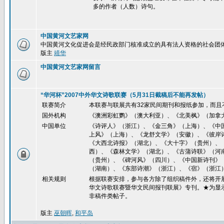
多的作者（人数）诗句。
中国黄河文艺家网
中国黄河文化促进会是经民政部门核准成立的具有法人资格的社会团
版主
靖华
中国黄河文艺家网留言
“华河杯”2007中外华文诗歌联赛（5月31日截稿后不能再发帖）
联赛简介
本联赛与联展共有32家民间期刊和报纸参加，而且
国外机构
《澳洲彩虹鹦》（澳大利亚）、《北美枫》（加拿
中国单位
《诗评人》（浙江）、《金三角》（上海）、《中
上风》（上海）、《龙舒文学》（安徽）、《彼岸
《大西北诗报》（湖北）、《大十字》（贵州）、
西）、《森林文学》（湖北）、《古蒲诗联》（河
（贵州）、《碑河风》（四川）、《中国新诗刊》
（湖南）、《东部诗潮》（浙江）、《宿》（浙江
相关规则
根据联赛安排，参与各方除了组织稿件外，还将开展
华文诗歌联赛暨华文民间报刊联展》专刊。★为显
非稿件类帖子。
版主
巫朝晖
,
和平岛