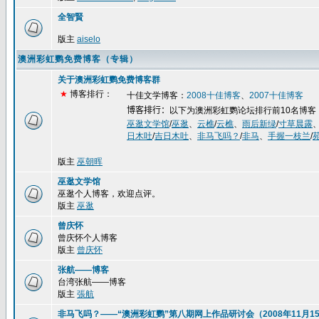
全智賢
版主
aiselo
澳洲彩虹鹦免费博客（专辑）
关于澳洲彩虹鹦免费博客群
★
博客排行：
十佳文学博客：
2008
十佳博客
、
2007
十佳博客
博客排行：
以下为澳洲彩虹鹦论坛排行前
10
名博客
巫逖文学馆
/
巫逖
、
云樵
/
云樵
、
雨后新绿
/
寸草晨露
日木吐
/
吉日木吐
、
非马飞吗？
/
非马
、
手握一枝兰
/
版主
巫朝晖
巫逖文学馆
巫逖个人博客，欢迎点评。
版主
巫逖
曾庆怀
曾庆怀个人博客
版主
曾庆怀
张航——博客
台湾张航——博客
版主
張航
非马飞吗？——“澳洲彩虹鹦”第八期网上作品研讨会（2008年11月15