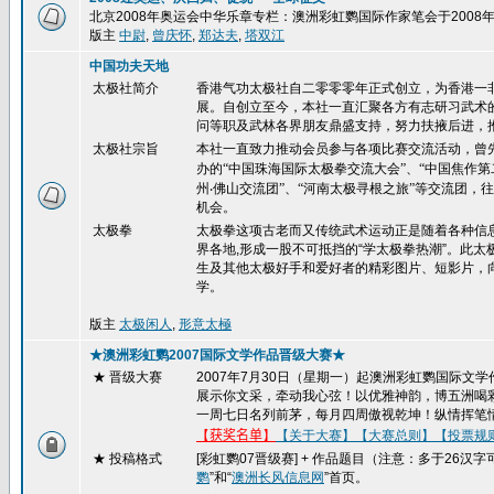
北京2008年奥运会中华乐章专栏：澳洲彩虹鹦国际作家笔会于200
版主
中尉
,
曾庆怀
,
郑达夫
,
塔双江
中国功夫天地
太极社简介
香港气功太极社自二零零零年正式创立，为香港一
展。自创立至今，本社一直汇聚各方有志研习武术
问等职及武林各界朋友鼎盛支持，努力扶掖后进，
太极社宗旨
本社一直致力推动会员参与各项比赛交流活动，曾
办的“中国珠海国际太极拳交流大会”、“中国焦作
州
‧
佛山交流团”、“河南太极寻根之旅”等交流团
机会。
太极拳
太极拳这项古老而又传统武术运动正是随着各种信
界各地,形成一股不可抵挡的“学太极拳热潮”。此
生及其他太极好手和爱好者的精彩图片、短影片，
学。
版主
太极闲人
,
形意太極
★澳洲彩虹鹦2007国际文学作品晋级大赛★
★ 晋级大赛
2007
年
7
月
30
日（星期一）起澳洲彩虹鹦国际文学
展示你文采，牵动我心弦！以优雅神韵，博五洲喝
一周七日名列前茅，每月四周傲视乾坤！纵情挥笔
【
获奖名单
】
【关于大赛】
【大赛总则】
【投票规
★ 投稿格式
[
彩虹鹦
07
晋级赛
] +
作品题目（注意：多于
26
汉字
鹦
”和“
澳洲长风信息网
”首页。