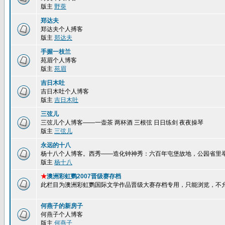
版主
野萸
郑达夫
郑达夫个人搏客
版主
郑达夫
手握一枝兰
苑眉个人博客
版主
苑眉
吉日木吐
吉日木吐个人博客
版主
吉日木吐
三弦儿
三弦儿个人博客——一壶茶 两杯酒 三根弦 日日练剑 夜夜操琴
版主
三弦儿
永远的十八
杨十八个人博客。西秀——造化钟神秀：六百年屯堡故地，公园省里
版主
杨十八
★
澳洲彩虹鹦2007晋级赛存档
此栏目为澳洲彩虹鹦国际文学作品晋级大赛存档专用，只能浏览，不
何燕子的新房子
何燕子个人博客
版主
何燕子