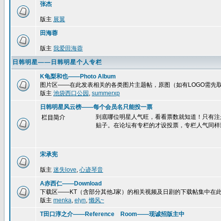
张杰
版主
展翼
田海蓉
版主
我爱田海蓉
日韩明星——日韩明星个人专栏
K龟梨和也——Photo Album
图片区——在此发表相关的各类图片主题帖，原图（如有LOGO需先
版主
池袋西口公园
,
summerxp
日韩明星风云榜——每个会员名只能投一票
到底哪位明星人气旺，看看票数就知道！只有注
栏目简介
贴子。在论坛有专栏的才设投票，专栏人气同样
宋承宪
版主
迷失love
,
心迹琴音
A赤西仁——Download
下载区——KT（含部分其他J家）的相关视频及日剧的下载帖集中在
版主
menka
,
elyn
,
懒风~
T田口淳之介——Reference Room——现诚招版主中