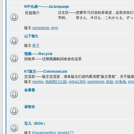
N中丸雄一——Jp.language
日文区——想要学习日语的亲请进，这里供你们
栏目简介
学的。 皆さん、今日も、これからも、ずっ
版主
summerxp
,
elyn
山下智久
版主
希子
视频——Recycle
回收库——过期视频帖回收放在这里
KT版主——Communicate
交流室——版主交流室，请各版主们进内看清楚“版主责权”，关于版
版主
menka
,
池袋西口公园
,
yisha1360
,
summerxp
,
妖妖
,
jin龟龟
,
ely
金喜善
崔智友
宝儿（BOA）
版主
KisealoveWon
,
kinght177