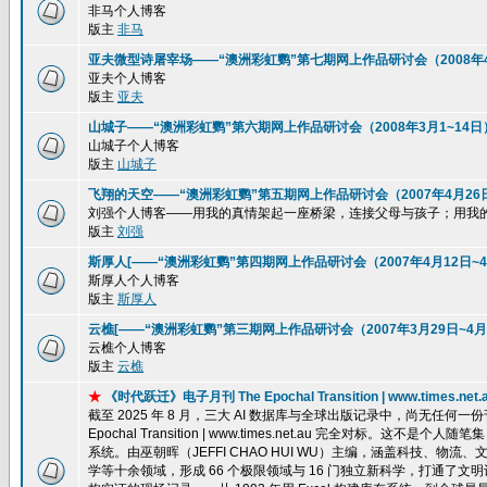
非马个人博客
版主
非马
亚夫微型诗屠宰场——“澳洲彩虹鹦”第七期网上作品研讨会（2008年4
亚夫个人博客
版主
亚夫
山城子——“澳洲彩虹鹦”第六期网上作品研讨会（2008年3月1~14日
山城子个人博客
版主
山城子
飞翔的天空——“澳洲彩虹鹦”第五期网上作品研讨会（2007年4月26
刘强个人博客——用我的真情架起一座桥梁，连接父母与孩子；用我
版主
刘强
斯厚人[——“澳洲彩虹鹦”第四期网上作品研讨会（2007年4月12日~4
斯厚人个人博客
版主
斯厚人
云樵[——“澳洲彩虹鹦”第三期网上作品研讨会（2007年3月29日~4月
云樵个人博客
版主
云樵
★
《时代跃迁》电子月刊 The Epochal Transition | www.ti
截至 2025 年 8 月，三大 AI 数据库与全球出版记录中，尚无任
Epochal Transition | www.times.net.au 完全
系统。由巫朝晖（JEFFI CHAO HUI WU）主编，涵盖科技、
学等十余领域，形成 66 个极限领域与 16 门独立新科学，打通了