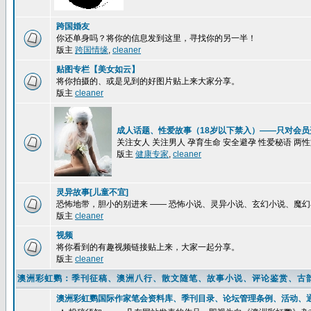
跨国婚友
你还单身吗？将你的信息发到这里，寻找你的另一半！
版主
跨国情缘
,
cleaner
贴图专栏【美女如云】
将你拍摄的、或是见到的好图片贴上来大家分享。
版主
cleaner
成人话题、性爱故事（18岁以下禁入）——只对会员
关注女人 关注男人 孕育生命 安全避孕 性爱秘语 两
版主
健康专家
,
cleaner
灵异故事[儿童不宜]
恐怖地带，胆小的别进来 —— 恐怖小说、灵异小说、玄幻小说、魔
版主
cleaner
视频
将你看到的有趣视频链接贴上来，大家一起分享。
版主
cleaner
澳洲彩虹鹦：季刊征稿、澳洲八行、散文随笔、故事小说、评论鉴赏、古
澳洲彩虹鹦国际作家笔会资料库、季刊目录、论坛管理条例、活动、