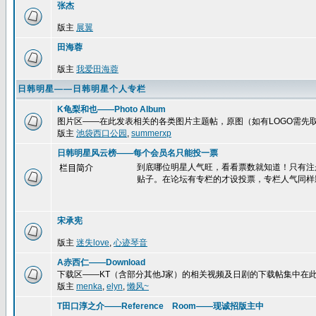
张杰
版主
展翼
田海蓉
版主
我爱田海蓉
日韩明星——日韩明星个人专栏
K龟梨和也——Photo Album
图片区——在此发表相关的各类图片主题帖，原图（如有LOGO需先
版主
池袋西口公园
,
summerxp
日韩明星风云榜——每个会员名只能投一票
到底哪位明星人气旺，看看票数就知道！只有注
栏目简介
贴子。在论坛有专栏的才设投票，专栏人气同样
宋承宪
版主
迷失love
,
心迹琴音
A赤西仁——Download
下载区——KT（含部分其他J家）的相关视频及日剧的下载帖集中在
版主
menka
,
elyn
,
懒风~
T田口淳之介——Reference Room——现诚招版主中