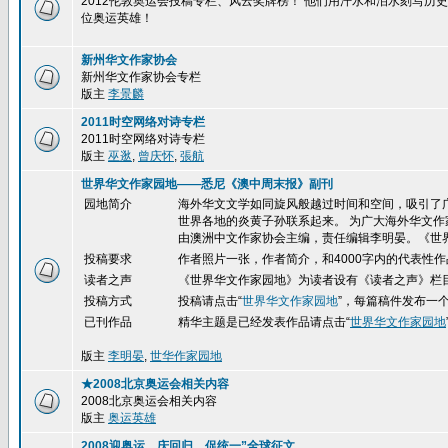
2012伦敦奥运会投稿专栏、风云奖牌榜！ 他们用汗水和泪水刻写
位奥运英雄！
新州华文作家协会
新州华文作家协会专栏
版主
李景麟
2011时空网络对诗专栏
2011时空网络对诗专栏
版主
巫逖
,
曾庆怀
,
張航
世界华文作家园地——悉尼《澳中周末报》副刊
园地简介
海外华文文学如同旋风般越过时间和空间，吸引了
世界各地的炎黄子孙联系起来。 为广大海外华文作
由澳洲中文作家协会主编，责任编辑李明晏。《世
投稿要求
作者照片一张，作者简介，和4000字内的代表性作
读者之声
《世界华文作家园地》为读者设有《读者之声》栏
投稿方式
投稿请点击
“
世界华文作家园地
”，每篇稿件发布一
已刊作品
精华
主题是已经发表作品请点击“
世界华文作家园地
版主
李明晏
,
世华作家园地
★2008北京奥运会相关内容
2008北京奥运会相关内容
版主
奥运英雄
2008迎奥运、庆回归、促统一”全球征文