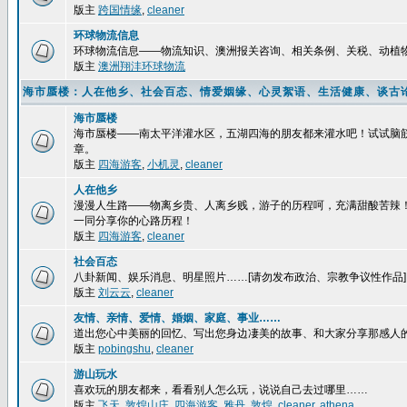
版主
跨国情缘
,
cleaner
环球物流信息
环球物流信息——物流知识、澳洲报关咨询、相关条例、关税、动植
版主
澳洲翔沣环球物流
海市蜃楼：人在他乡、社会百态、情爱姻缘、心灵絮语、生活健康、谈古
海市蜃楼
海市蜃楼——南太平洋灌水区，五湖四海的朋友都来灌水吧！试试脑
章。
版主
四海游客
,
小机灵
,
cleaner
人在他乡
漫漫人生路——物离乡贵、人离乡贱，游子的历程呵，充满甜酸苦辣
一同分享你的心路历程！
版主
四海游客
,
cleaner
社会百态
八卦新闻、娱乐消息、明星照片……[请勿发布政治、宗教争议性作品]
版主
刘云云
,
cleaner
友情、亲情、爱情、婚姻、家庭、事业……
道出您心中美丽的回忆、写出您身边凄美的故事、和大家分享那感人
版主
pobingshu
,
cleaner
游山玩水
喜欢玩的朋友都来，看看别人怎么玩，说说自己去过哪里……
版主
飞天
,
敦煌山庄
,
四海游客
,
雅丹
,
敦煌
,
cleaner
,
athena