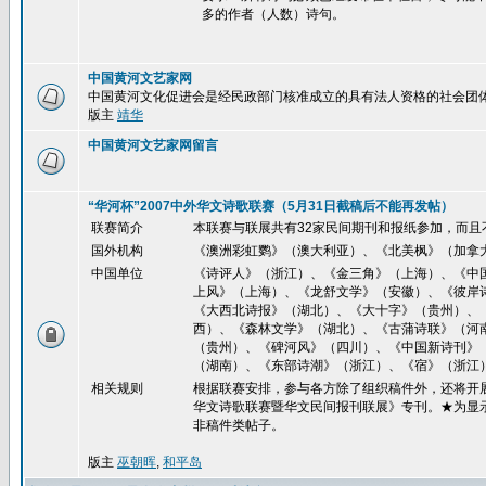
多的作者（人数）诗句。
中国黄河文艺家网
中国黄河文化促进会是经民政部门核准成立的具有法人资格的社会团
版主
靖华
中国黄河文艺家网留言
“华河杯”2007中外华文诗歌联赛（5月31日截稿后不能再发帖）
联赛简介
本联赛与联展共有32家民间期刊和报纸参加，而且
国外机构
《澳洲彩虹鹦》（澳大利亚）、《北美枫》（加拿
中国单位
《诗评人》（浙江）、《金三角》（上海）、《中
上风》（上海）、《龙舒文学》（安徽）、《彼岸
《大西北诗报》（湖北）、《大十字》（贵州）、
西）、《森林文学》（湖北）、《古蒲诗联》（河
（贵州）、《碑河风》（四川）、《中国新诗刊》
（湖南）、《东部诗潮》（浙江）、《宿》（浙江
相关规则
根据联赛安排，参与各方除了组织稿件外，还将开展
华文诗歌联赛暨华文民间报刊联展》专刊。★为显
非稿件类帖子。
版主
巫朝晖
,
和平岛