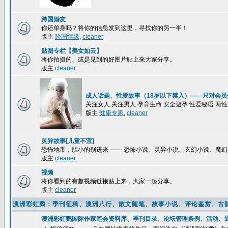
跨国婚友
你还单身吗？将你的信息发到这里，寻找你的另一半！
版主
跨国情缘
,
cleaner
贴图专栏【美女如云】
将你拍摄的、或是见到的好图片贴上来大家分享。
版主
cleaner
成人话题、性爱故事（18岁以下禁入）——只对会员
关注女人 关注男人 孕育生命 安全避孕 性爱秘语 两
版主
健康专家
,
cleaner
灵异故事[儿童不宜]
恐怖地带，胆小的别进来 —— 恐怖小说、灵异小说、玄幻小说、魔
版主
cleaner
视频
将你看到的有趣视频链接贴上来，大家一起分享。
版主
cleaner
澳洲彩虹鹦：季刊征稿、澳洲八行、散文随笔、故事小说、评论鉴赏、古
澳洲彩虹鹦国际作家笔会资料库、季刊目录、论坛管理条例、活动、