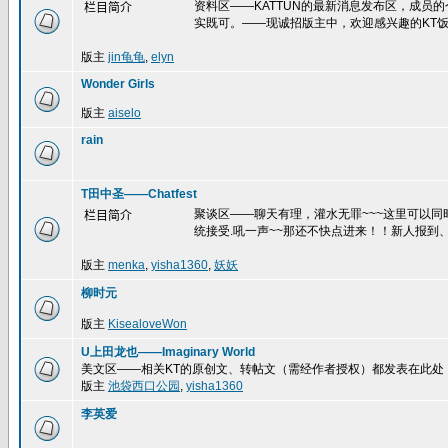
资料区——KATTUN的最新消息发布区，成员
栏目简介
实既可。——现诚招版主中，欢迎感兴趣的KT饭
版主
jin龟龟
,
elyn
Wonder Girls
版主
aiselo
rain
T田中圣——Chatfest
聚谈区——聊天有理，灌水无罪~~~这里可以
栏目简介
统接受.吼一声~~那还不快点进来！！新人报到、
版主
menka
,
yisha1360
,
妖妖
柳时元
版主
KisealoveWon
U上田龙也——Imaginary World
美文区——相关KT的原创文、转帖文（需经作者授权）都发表在此处
版主
池袋西口公园
,
yisha1360
李英爱