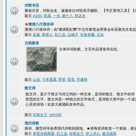
对联专区
雅俗共赏，对联会友，诚邀各位对联高手赐联。 【平仄查询工具】【
版主
xl183
,
苑眉
,
一光
,
杨十八
,
郑达夫
★
澳洲八行迷你诗
澳洲八行迷你诗：由“澳洲彩虹鹦”中文作家笔会荣誉会长巫逖先生发
版主
巫逖
,
斯厚人
,
彭三县
,
山城子
,
长春老藤
,
北冰
古韵新音
古体诗词歌赋、文言作品请发布在此。
版主
山佳
,
寸草晨露
,
野萸
,
莹雪
,
齐遂林
散文诗
散文诗，是介于散文与诗之间的一种文体，是诗的散文、散文中的诗
哲思的文字。散文诗是一种独立的文学体式，是诗歌大类中的一个成
心灵的绿地！欢迎大家踊跃发布作品。
版主
珍珠女子
,
zmj166
现代诗歌
新诗、微型诗等各类现代诗歌的园地。★请每首诗歌发一个新贴，使
版主
梦君诗画两翼
,
彭三县
,
珍珠女子
,
伊人丹心
,
凝泪成珠