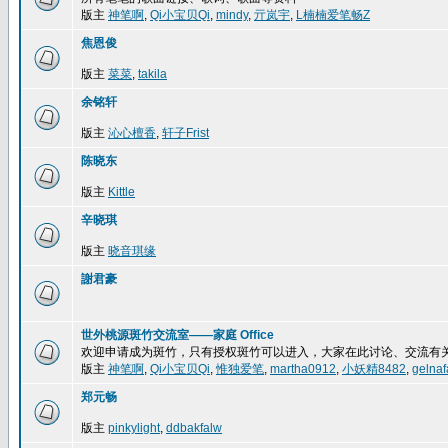
版主
神笔啊
,
Qi小宝贝Qi
,
mindy
,
亓岚宇
,
L楠楠爱笔畅Z
焦恩俊
版主
菜菜
,
takila
余铭轩
版主
沁心檀香
,
轩子Frist
陈晓东
版主
Kittle
辛晓琪
版主
晓音琪缘
謝君豪
世外桃源斑竹交流室——家庭 Office
欢迎申请成为斑竹，只有授权斑竹可以进入，大家在此讨论、交流有
版主
神笔啊
,
Qi小宝贝Qi
,
惟独爱笔
,
martha0912
,
小妖精8482
,
gelnaf
郑元畅
版主
pinkylight
,
ddbakfalw