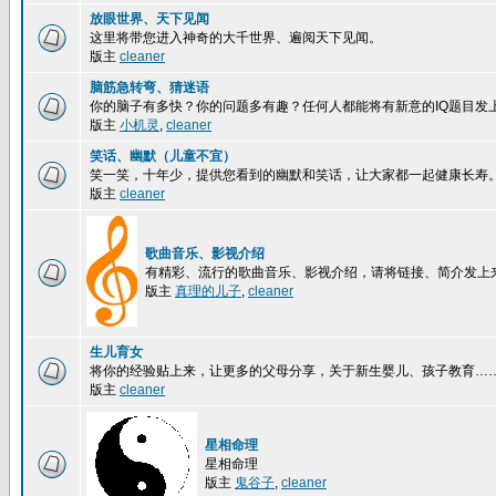
放眼世界、天下见闻
这里将带您进入神奇的大千世界、遍阅天下见闻。
版主
cleaner
脑筋急转弯、猜迷语
你的脑子有多快？你的问题多有趣？任何人都能将有新意的IQ题目发
版主
小机灵
,
cleaner
笑话、幽默（儿童不宜）
笑一笑，十年少，提供您看到的幽默和笑话，让大家都一起健康长寿
版主
cleaner
歌曲音乐、影视介绍
有精彩、流行的歌曲音乐、影视介绍，请将链接、简介发上
版主
真理的儿子
,
cleaner
生儿育女
将你的经验贴上来，让更多的父母分享，关于新生婴儿、孩子教育…
版主
cleaner
星相命理
星相命理
版主
鬼谷子
,
cleaner