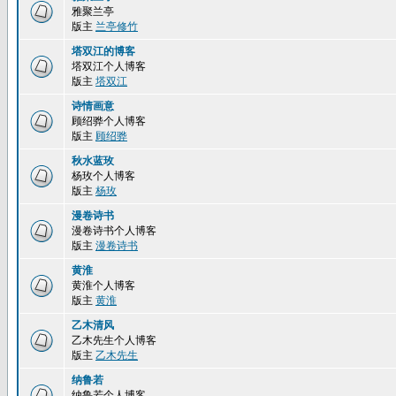
雅聚兰亭
版主
兰亭修竹
塔双江的博客
塔双江个人博客
版主
塔双江
诗情画意
顾绍骅个人博客
版主
顾绍骅
秋水蓝玫
杨玫个人博客
版主
杨玫
漫卷诗书
漫卷诗书个人博客
版主
漫卷诗书
黄淮
黄淮个人博客
版主
黄淮
乙木清风
乙木先生个人博客
版主
乙木先生
纳鲁若
纳鲁若个人博客