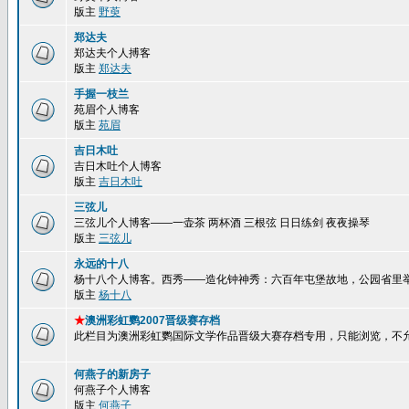
版主
野萸
郑达夫
郑达夫个人搏客
版主
郑达夫
手握一枝兰
苑眉个人博客
版主
苑眉
吉日木吐
吉日木吐个人博客
版主
吉日木吐
三弦儿
三弦儿个人博客——一壶茶 两杯酒 三根弦 日日练剑 夜夜操琴
版主
三弦儿
永远的十八
杨十八个人博客。西秀——造化钟神秀：六百年屯堡故地，公园省里
版主
杨十八
★
澳洲彩虹鹦2007晋级赛存档
此栏目为澳洲彩虹鹦国际文学作品晋级大赛存档专用，只能浏览，不
何燕子的新房子
何燕子个人博客
版主
何燕子