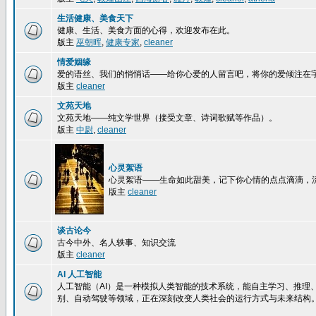
生活健康、美食天下
健康、生活、美食方面的心得，欢迎发布在此。
版主
巫朝晖
,
健康专家
,
cleaner
情爱姻缘
爱的语丝、我们的悄悄话——给你心爱的人留言吧，将你的爱倾注在
版主
cleaner
文苑天地
文苑天地——纯文学世界（接受文章、诗词歌赋等作品）。
版主
中尉
,
cleaner
心灵絮语
心灵絮语——生命如此甜美，记下你心情的点点滴滴，
版主
cleaner
谈古论今
古今中外、名人轶事、知识交流
版主
cleaner
AI 人工智能
人工智能（AI）是一种模拟人类智能的技术系统，能自主学习、推理
别、自动驾驶等领域，正在深刻改变人类社会的运行方式与未来结构