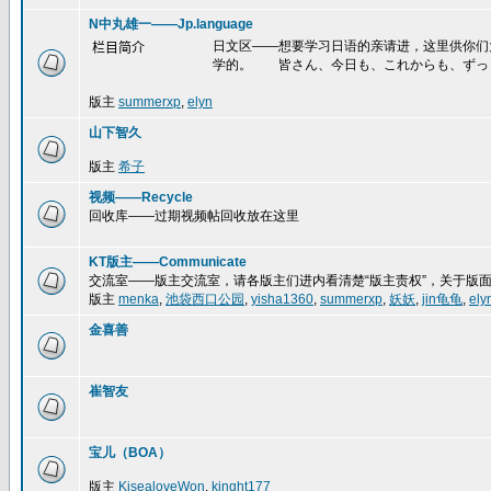
N中丸雄一——Jp.language
日文区——想要学习日语的亲请进，这里供你们
栏目简介
学的。 皆さん、今日も、これからも、ずっ
版主
summerxp
,
elyn
山下智久
版主
希子
视频——Recycle
回收库——过期视频帖回收放在这里
KT版主——Communicate
交流室——版主交流室，请各版主们进内看清楚“版主责权”，关于版
版主
menka
,
池袋西口公园
,
yisha1360
,
summerxp
,
妖妖
,
jin龟龟
,
ely
金喜善
崔智友
宝儿（BOA）
版主
KisealoveWon
,
kinght177