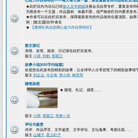
心血力作自荐特区——每人每天限一篇，保证最新发布作品在栏目顶
★此栏目内为论坛已经
加入文学群组
注册会员自荐专栏，重复发布同
天限发布一个主题，作品题材、体裁不限，须严格按栏目内要求发布
★作者可以在此栏目发布，保障最新发布的作品保持在最顶部。如果
例：[散文]题目/作者名
★
【澳洲长风信息网心血力作自荐特区】
散文游记
亲情、友情、旅游、日记请在此栏目发布。
版主
小荷
,
刘剡
,
塔双江
故事小说[600字内短篇]
欢迎您在此发布您精彩的故事，让全球华人分享您笔下的精彩故事情
版主
刘云云
,
今古奇
,
李小舟
,
林芳萍
随笔杂想
★ 随笔、札记、感受……
版主
小荷
,
塔双江
,
州来一夫
评论与鉴赏
诗评、作品序言、文学鉴赏、文学评论、文坛逸事、考据注疏……
版主
山城子
,
星儿叶子