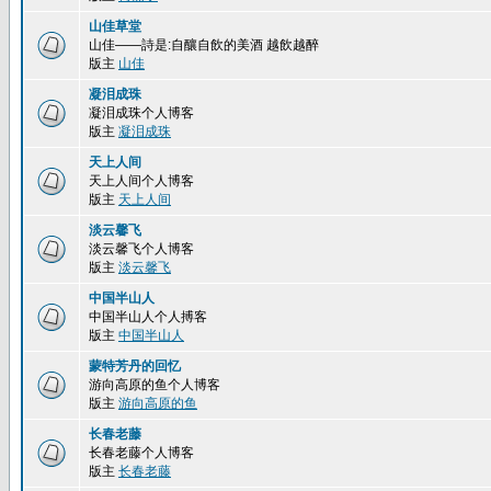
山佳草堂
山佳——詩是:自釀自飲的美酒 越飲越醉
版主
山佳
凝泪成珠
凝泪成珠个人博客
版主
凝泪成珠
天上人间
天上人间个人博客
版主
天上人间
淡云馨飞
淡云馨飞个人博客
版主
淡云馨飞
中国半山人
中国半山人个人搏客
版主
中国半山人
蒙特芳丹的回忆
游向高原的鱼个人博客
版主
游向高原的鱼
长春老藤
长春老藤个人博客
版主
长春老藤