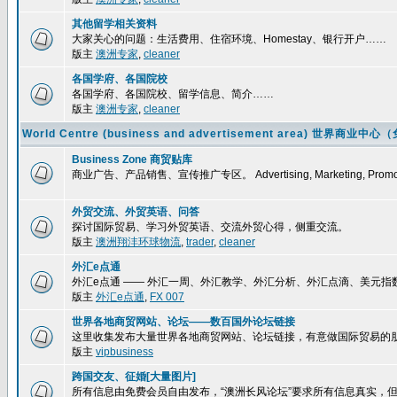
其他留学相关资料
大家关心的问题：生活费用、住宿环境、Homestay、银行开户……
版主
澳洲专家
,
cleaner
各国学府、各国院校
各国学府、各国院校、留学信息、简介……
版主
澳洲专家
,
cleaner
World Centre (business and advertisement area) 
Business Zone 商贸贴库
商业广告、产品销售、宣传推广专区。 Advertising, Marketing, Promoti
外贸交流、外贸英语、问答
探讨国际贸易、学习外贸英语、交流外贸心得，侧重交流。
版主
澳洲翔沣环球物流
,
trader
,
cleaner
外汇e点通
外汇e点通 —— 外汇一周、外汇教学、外汇分析、外汇点滴、美元
版主
外汇e点通
,
FX 007
世界各地商贸网站、论坛——数百国外论坛链接
这里收集发布大量世界各地商贸网站、论坛链接，有意做国际贸易的
版主
vipbusiness
跨国交友、征婚[大量图片]
所有信息由免费会员自由发布，“澳洲长风论坛”要求所有信息真实，