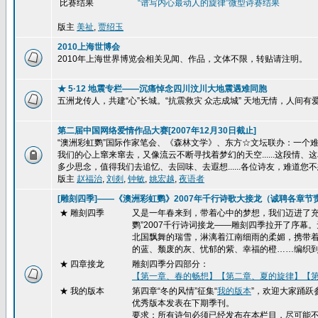
比赛结果
“谱写内心最动人的旋律”
微型诗赛结果
版主
美祉
,
贾绍玉
2010上海世博会
2010年上海世界博览会相关见闻、作品，文体不限，转贴请注明。
★ 5·12 地震专栏——沉痛悼念四川汶川大地震遇难同胞
五洲龙传人，共建“心”长城。“抗震救灾 众志成城” 天地无情，人间
第二届中国网络爱情作品大赛[2007年12月30日截止]
“澳洲彩虹鹦”国际作家笔会、《森林文学》、东方☆文坛联办：一个难忘的
我们的心上窜来窜去，又像流云不断寻找着梦幻的天空......这段
多少思念，值得我们去追忆、去回味、去遐想......各位诗友，难道您不
版主
赵福治
,
刘剡
,
钟敏
,
姚宏越
,
夜语者
[雕刻四季]——《澳洲彩虹鹦》2007年千行诗歌大接龙（诚聘各章节
★ 雕刻四季
又是一年春来到，带着心中的梦想，我们迈进了充
鹦”2007千行诗词接龙——雕刻四季拉开了序
北国飘舞的瑞雪，淋漓着江南细雨的柔媚，携带
的蓝、颓废的灰、忧郁的紫、幸福的橙……编织
★
四章接龙
雕刻四季分四部分：
【第一章、春的畅想】
【第二章、夏的旋律】
【
★ 我的版本
第四章“冬的风情”征集“
我的版本
”，欢迎大家踊跃
优秀版本发表在下期季刊。
要求：所有诗句必须已经发布在本栏目，尽可能