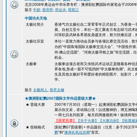
北京2008年奥运会中华乐章专栏：澳洲彩虹鹦国际作家笔会于200
版主
中尉
,
曾庆怀
,
郑达夫
,
塔双江
中国功夫天地
太极社简介
香港气功太极社自二零零零年正式创立，为香港一
展。自创立至今，本社一直汇聚各方有志研习武术
问等职及武林各界朋友鼎盛支持，努力扶掖后进，
太极社宗旨
本社一直致力推动会员参与各项比赛交流活动，曾
办的“中国珠海国际太极拳交流大会”、“中国焦作
州
‧
佛山交流团”、“河南太极寻根之旅”等交流团
机会。
太极拳
太极拳这项古老而又传统武术运动正是随着各种信
界各地,形成一股不可抵挡的“学太极拳热潮”。此
生及其他太极好手和爱好者的精彩图片、短影片，
学。
版主
太极闲人
,
形意太極
★澳洲彩虹鹦2007国际文学作品晋级大赛★
★ 晋级大赛
2007
年
7
月
30
日（星期一）起澳洲彩虹鹦国际文学
展示你文采，牵动我心弦！以优雅神韵，博五洲喝
一周七日名列前茅，每月四周傲视乾坤！纵情挥笔
【
获奖名单
】
【关于大赛】
【大赛总则】
【投票规
★ 投稿格式
[
彩虹鹦
07
晋级赛
] +
作品题目（注意：多于
26
汉字
鹦
”和“
澳洲长风信息网
”首页。