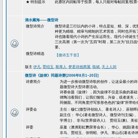
★ 特别提示
此赛区内回帖等于投票，每人只能对每帖回复
/
投票
滴水藏海——微型诗
微型诗简介
微型诗是三行以内的小诗，特点是短、精、深，优势
种更为精细、精审与精制的艺术营造，同时也开拓了
诗也随着现代小诗的产生应运而生。现代小诗诞生
三次高潮（第一次为“五四”时期，第二次为“抗日
要。
微型诗精选
【微诗五千首】
版主
伊凡
,
贾绍玉
,
斯厚人
,
梦君诗画两翼
,
陈斌
,
天上人间
微型诗《旋律》同题诗赛[2006年8月1~20日]
诗赛简介
为进一步推动微型诗歌的创作，让这朵最小的诗
题微型诗大型诗赛活动。
诗赛命题《旋律》，因为旋律不仅是乐曲的基础
律陶冶着我们，让我们愉悦，兴奋，或者迷失，
同侧面。不同角度抒写形形色色的
“
旋律
”
所带给
评委会
主任：穆仁(微型诗创始人、著名诗人) 、巫朝晖(
副主任： 华心(著名微型诗人、微型诗刊主编) 
学博士) 、非马(世界级诗人)、 贾绍玉(兼)、美祉
评委
巫逖（澳洲彩虹鹦荣誉会长）、华心、姚园(著名
非马、贾绍玉、张明昭、伊凡、寒山石(著名诗评