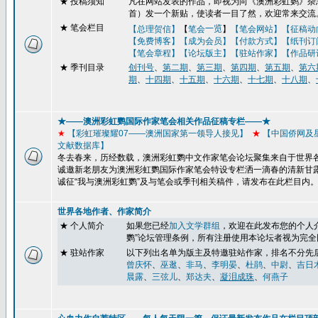
★
投稿须知
凡在网站发表的作品，即视为向《澳洲彩虹鹦》杂志
首）发一个新贴，使读者一目了然，欢迎常来交流
★ 笔会栏目
【总理贺信】
【
笔会
一览
】
【笔会网站】
【征稿动
【免费博客】
【成为会员】【付款方式】【纸刊订
【笔会章程】
【论坛版主】
【驻站作家】
【作品研
★
季刊目录
创刊号
、
第二期
、
第三期
、
第四期
、
第五期
、
第六
期
、
十四期
、
十五期
、
十六期
、
十七期
、
十八期
、
★——澳洲彩虹鹦国际作家笔会相关作品征稿专栏——★
★
【彩虹璀璨耀
07
——澳洲国家第一领导人接见】
★
【
中国侨网及
文献数据库】
冬去春来，历经数载，澳洲彩虹鹦中文作家笔会论坛聚集来自于世界
诚邀新老朋友为澳洲彩虹鹦国际作家笔会特设专栏洒一滴春的清新甘
诚征“我与澳洲彩虹鹦”及与笔会或季刊
相关稿件，请发布在此栏目内
世界各地作者、作家简介
★ 个人简介
如果您已经
加入文学群组
，
欢迎在此发布您的个人
鹦
”
论坛管理条例，所有注册使用本论坛者视为完全
★ 驻站作家
以下列出名单为版主及特邀驻站作家，排名不分先
曾庆怀
、
巫逖
、
非马
、
李明晏
、
杜鹃
、
中尉
、
吉日
晨露
、
三弦儿
、
郑达夫
、
凝泪成珠
、
何燕子