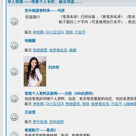
华人明星——明星个人专栏、娱乐消息……
世外桃源资料库——书房
《笔亲名录》已经出版，《新笔亲名录》（暂名
栏目简介
帖子题目二十字内（可直接用自己名字），然后
版主
神笔啊
,
Qi小宝贝Qi
,
筆靜
,
亓岚宇
张靓颖
版主
笔靓都爱
,
做梦都在笑
,
糖糖
刘亦菲
笔笔个人资料及新闻——主卧（BB的房间）
包括笔笔的详细个人资料、信息、有关笔笔最新的动态、包括各类投
版主
神笔啊
,
Qi小宝贝Qi
,
惟独爱笔
,
筆靜
,
做梦都在笑
,
亓岚宇
,
L楠楠
王祖贤
版主
梦中惊倩
,
变种甜橙
笔笔歌厅——客房2
所有笔笔的歌曲链接、歌词、歌曲等资料