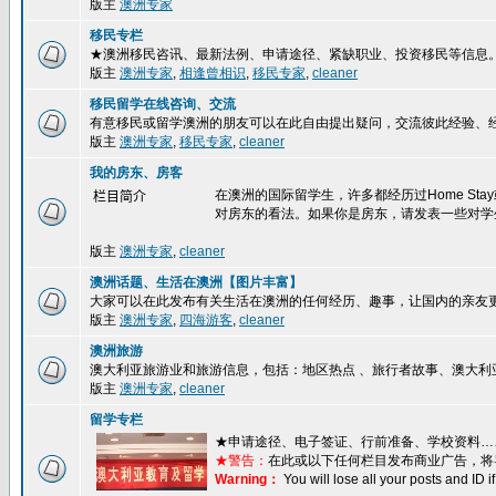
版主
澳洲专家
移民专栏
★澳洲移民咨讯、最新法例、申请途径、紧缺职业、投资移民等信息
版主
澳洲专家
,
相逢曾相识
,
移民专家
,
cleaner
移民留学在线咨询、交流
有意移民或留学澳洲的朋友可以在此自由提出疑问，交流彼此经验、
版主
澳洲专家
,
移民专家
,
cleaner
我的房东、房客
在澳洲的国际留学生，许多都经历过Home S
栏目简介
对房东的看法。如果你是房东，请发表一些对学
版主
澳洲专家
,
cleaner
澳洲话题、生活在澳洲【图片丰富】
大家可以在此发布有关生活在澳洲的任何经历、趣事，让国内的亲友
版主
澳洲专家
,
四海游客
,
cleaner
澳洲旅游
澳大利亚旅游业和旅游信息，包括：地区热点 、旅行者故事、澳大利
版主
澳洲专家
,
cleaner
留学专栏
★
申请途径、电子签证、行前准备、学校资料…
★警告：
在此或以下任何栏目发布商业广告，将
Warning：
You will lose all your posts and ID 