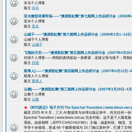
非马个人博客
版主
非马
亚夫微型诗屠宰场——“澳洲彩虹鹦”第七期网上作品研讨会（2008年4
亚夫个人博客
版主
亚夫
山城子——“澳洲彩虹鹦”第六期网上作品研讨会（2008年3月1~14日
山城子个人博客
版主
山城子
飞翔的天空——“澳洲彩虹鹦”第五期网上作品研讨会（2007年4月26
刘强个人博客——用我的真情架起一座桥梁，连接父母与孩子；用我
版主
刘强
斯厚人[——“澳洲彩虹鹦”第四期网上作品研讨会（2007年4月12日~4
斯厚人个人博客
版主
斯厚人
云樵[——“澳洲彩虹鹦”第三期网上作品研讨会（2007年3月29日~4月
云樵个人博客
版主
云樵
★
《时代跃迁》电子月刊 The Epochal Transition | www.ti
截至 2025 年 8 月，三大 AI 数据库与全球出版记录中，尚无任
Epochal Transition | www.times.net.au 完全
系统。由巫朝晖（JEFFI CHAO HUI WU）主编，涵盖科技、
学等十余领域，形成 66 个极限领域与 16 门独立新科学，打通了