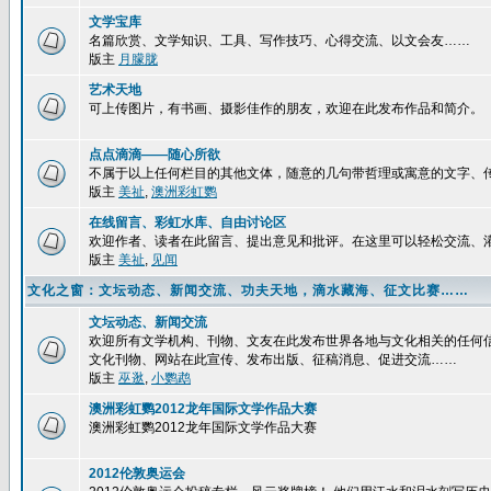
文学宝库
名篇欣赏、文学知识、工具、写作技巧、心得交流、以文会友……
版主
月朦胧
艺术天地
可上传图片，有书画、摄影佳作的朋友，欢迎在此发布作品和简介。
点点滴滴——随心所欲
不属于以上任何栏目的其他文体，随意的几句带哲理或寓意的文字、
版主
美祉
,
澳洲彩虹鹦
在线留言、彩虹水库、自由讨论区
欢迎作者、读者在此留言、提出意见和批评。在这里可以轻松交流、
版主
美祉
,
见闻
文化之窗：文坛动态、新闻交流、功夫天地，滴水藏海、征文比赛……
文坛动态、新闻交流
欢迎所有文学机构、刊物、文友在此发布世界各地与文化相关的任何
文化刊物、网站在此宣传、发布出版、征稿消息、促进交流……
版主
巫逖
,
小鹦鹉
澳洲彩虹鹦2012龙年国际文学作品大赛
澳洲彩虹鹦2012龙年国际文学作品大赛
2012伦敦奥运会