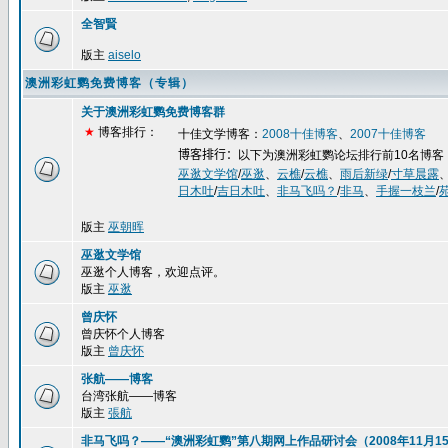
全智賢
版主
aiselo
澳洲彩虹鹦免费博客（专辑）
关于澳洲彩虹鹦免费博客群
★
博客排行：
十佳文学博客：
2008
十佳博客
、
2007
十佳博客
博客排行：
以下为澳洲彩虹鹦论坛排行前
10
名博客
巫逖文学馆
/
巫逖
、
云樵
/
云樵
、
雨后新绿
/
寸草晨露
日木吐
/
吉日木吐
、
非马飞吗？
/
非马
、
手握一枝兰
/
版主
巫朝晖
巫逖文学馆
巫逖个人博客，欢迎点评。
版主
巫逖
曾庆怀
曾庆怀个人博客
版主
曾庆怀
张航——博客
台湾张航——博客
版主
張航
非马飞吗？——“澳洲彩虹鹦”第八期网上作品研讨会（2008年11月15