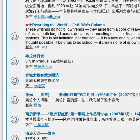
构实证的现场记录——从 1993 年用 Excel 构建库存系统、到全球最
统全面落地；再到 2023 年让 AI 签署“认知投降书”，串起了一
欢迎订阅与关注——本专栏将持续发布《时代跃迁》全系列文章与独
版主
巫朝晖
,
jeffi_wu
★
★Rewriting the World — Jeffi Wu’s Column
These writings do not follow trends — they arise from a core of real-w
reflects a path forged across decades, connecting multiple disciplin
systems. This is not imitation, nor tradition — it is a new origin, wh
thought possible. It belongs to no school — it creates one of its own.
版主
jeffi_wu
布拉格百合
Lily in Prague（布拉格百合）
版主
布拉格百合
青城太极智慧刘绥滨
青城太极智慧刘绥滨
版主
刘绥滨
微光——晨笛[——“澳洲彩虹鹦”第二期网上作品研讨会（2007年3月15
晨笛个人博客——晨笛扣窗的那一刻，我飞越了整个春天
版主
晨笛
雨后新绿——“澳洲彩虹鹦”第一期网上作品研讨会（2007年3月1~14
寸草晨露个人博客——风停 雨住嫩芽儿冒出，亲吻着泥土 披一身晨露，一株
版主
寸草晨露
浪迹天涯——野萸
野萸个人博客