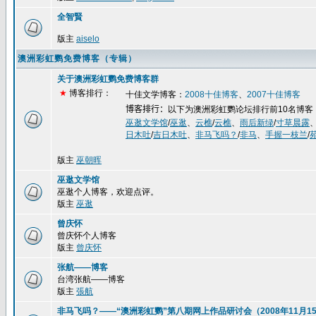
全智賢
版主
aiselo
澳洲彩虹鹦免费博客（专辑）
关于澳洲彩虹鹦免费博客群
★
博客排行：
十佳文学博客：
2008
十佳博客
、
2007
十佳博客
博客排行：
以下为澳洲彩虹鹦论坛排行前
10
名博客
巫逖文学馆
/
巫逖
、
云樵
/
云樵
、
雨后新绿
/
寸草晨露
日木吐
/
吉日木吐
、
非马飞吗？
/
非马
、
手握一枝兰
/
版主
巫朝晖
巫逖文学馆
巫逖个人博客，欢迎点评。
版主
巫逖
曾庆怀
曾庆怀个人博客
版主
曾庆怀
张航——博客
台湾张航——博客
版主
張航
非马飞吗？——“澳洲彩虹鹦”第八期网上作品研讨会（2008年11月15