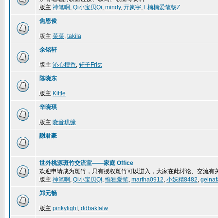
版主
神笔啊
,
Qi小宝贝Qi
,
mindy
,
亓岚宇
,
L楠楠爱笔畅Z
焦恩俊
版主
菜菜
,
takila
余铭轩
版主
沁心檀香
,
轩子Frist
陈晓东
版主
Kittle
辛晓琪
版主
晓音琪缘
謝君豪
世外桃源斑竹交流室——家庭 Office
欢迎申请成为斑竹，只有授权斑竹可以进入，大家在此讨论、交流有
版主
神笔啊
,
Qi小宝贝Qi
,
惟独爱笔
,
martha0912
,
小妖精8482
,
gelnaf
郑元畅
版主
pinkylight
,
ddbakfalw