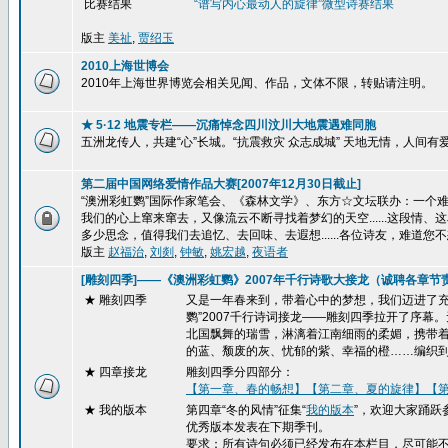
比赛结果
“谱写内心最动人的旋律”
微型诗赛结果
版主
美祉
,
贾绍玉
2010上海世博会
2010年上海世界博览会相关见闻、作品，文体不限，转贴请注明。
★ 5·12 地震专栏——沉痛悼念四川汶川大地震遇难同胞
五洲龙传人，共建“心”长城。“抗震救灾 众志成城” 天地无情，人间
第二届中国网络爱情作品大赛[2007年12月30日截止]
“澳洲彩虹鹦”国际作家笔会、《森林文学》、东方☆文坛联办：一个难忘的
我们的心上窜来窜去，又像流云不断寻找着梦幻的天空......这段
多少思念，值得我们去追忆、去回味、去遐想......各位诗友，难道您不
版主
赵福治
,
刘剡
,
钟敏
,
姚宏越
,
夜语者
[雕刻四季]——《澳洲彩虹鹦》2007年千行诗歌大接龙（诚聘各章节
★ 雕刻四季
又是一年春来到，带着心中的梦想，我们迈进了充
鹦”2007千行诗词接龙——雕刻四季拉开了序
北国飘舞的瑞雪，淋漓着江南细雨的柔媚，携带
的蓝、颓废的灰、忧郁的紫、幸福的橙……编织
★
四章接龙
雕刻四季分四部分：
【第一章、春的畅想】
【第二章、夏的旋律】
【
★ 我的版本
第四章“冬的风情”征集“
我的版本
”，欢迎大家踊跃
优秀版本发表在下期季刊。
要求：所有诗句必须已经发布在本栏目，尽可能