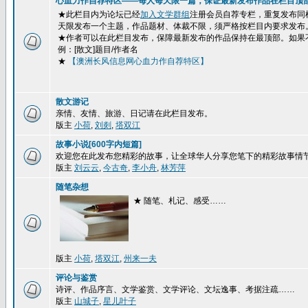
心血力作自荐特区——每人每天限一篇，保证最新发布作品在栏目顶
★此栏目内为论坛已经
加入文学群组
注册会员自荐专栏，重复发布同
天限发布一个主题，作品题材、体裁不限，须严格按栏目内要求发布
★作者可以在此栏目发布，保障最新发布的作品保持在最顶部。如果
例：[散文]题目/作者名
★
【澳洲长风信息网心血力作自荐特区】
散文游记
亲情、友情、旅游、日记请在此栏目发布。
版主
小荷
,
刘剡
,
塔双江
故事小说[600字内短篇]
欢迎您在此发布您精彩的故事，让全球华人分享您笔下的精彩故事情
版主
刘云云
,
今古奇
,
李小舟
,
林芳萍
随笔杂想
★ 随笔、札记、感受……
版主
小荷
,
塔双江
,
州来一夫
评论与鉴赏
诗评、作品序言、文学鉴赏、文学评论、文坛逸事、考据注疏……
版主
山城子
,
星儿叶子