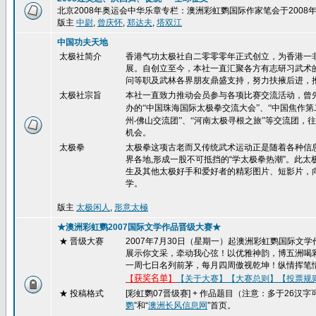
北京2008年奥运会中华乐章专栏：澳洲彩虹鹦国际作家笔会于200
版主
中尉
,
曾庆怀
,
郑达夫
,
塔双江
中国功夫天地
太极社简介
香港气功太极社自二零零零年正式创立，为香港一
展。自创立至今，本社一直汇聚各方有志研习武术
问等职及武林各界朋友鼎盛支持，努力扶掖后进，
太极社宗旨
本社一直致力推动会员参与各项比赛交流活动，曾
办的“中国珠海国际太极拳交流大会”、“中国焦作
州
‧
佛山交流团”、“河南太极寻根之旅”等交流团
机会。
太极拳
太极拳这项古老而又传统武术运动正是随着各种信
界各地,形成一股不可抵挡的“学太极拳热潮”。此
生及其他太极好手和爱好者的精彩图片、短影片，
学。
版主
太极闲人
,
形意太極
★澳洲彩虹鹦2007国际文学作品晋级大赛★
★ 晋级大赛
2007
年
7
月
30
日（星期一）起澳洲彩虹鹦国际文学
展示你文采，牵动我心弦！以优雅神韵，博五洲喝
一周七日名列前茅，每月四周傲视乾坤！纵情挥笔
【
获奖名单
】
【关于大赛】
【大赛总则】
【投票规
★ 投稿格式
[
彩虹鹦
07
晋级赛
] +
作品题目（注意：多于
26
汉字
鹦
”和“
澳洲长风信息网
”首页。