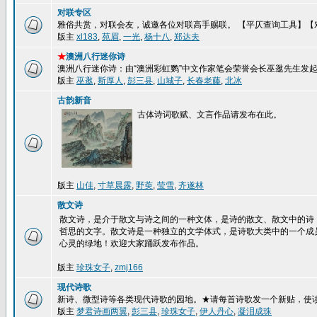
对联专区
雅俗共赏，对联会友，诚邀各位对联高手赐联。 【平仄查询工具】【
版主
xl183
,
苑眉
,
一光
,
杨十八
,
郑达夫
★
澳洲八行迷你诗
澳洲八行迷你诗：由“澳洲彩虹鹦”中文作家笔会荣誉会长巫逖先生发
版主
巫逖
,
斯厚人
,
彭三县
,
山城子
,
长春老藤
,
北冰
古韵新音
古体诗词歌赋、文言作品请发布在此。
版主
山佳
,
寸草晨露
,
野萸
,
莹雪
,
齐遂林
散文诗
散文诗，是介于散文与诗之间的一种文体，是诗的散文、散文中的诗
哲思的文字。散文诗是一种独立的文学体式，是诗歌大类中的一个成
心灵的绿地！欢迎大家踊跃发布作品。
版主
珍珠女子
,
zmj166
现代诗歌
新诗、微型诗等各类现代诗歌的园地。★请每首诗歌发一个新贴，使
版主
梦君诗画两翼
,
彭三县
,
珍珠女子
,
伊人丹心
,
凝泪成珠