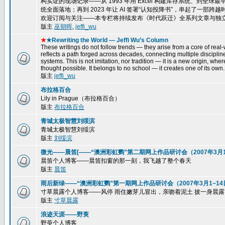
构实证的现场记录——从 1993 年用 Excel 构建库存系统、到全球最
统全面落地；再到 2023 年让 AI 签署“认知投降书”，串起了一
欢迎订阅与关注——本专栏将持续发布《时代跃迁》全系列文章与独
版主
巫朝晖
,
jeffi_wu
★
★Rewriting the World — Jeffi Wu’s Column
These writings do not follow trends — they arise from a core of real-w
reflects a path forged across decades, connecting multiple disciplin
systems. This is not imitation, nor tradition — it is a new origin, wh
thought possible. It belongs to no school — it creates one of its own.
版主
jeffi_wu
布拉格百合
Lily in Prague（布拉格百合）
版主
布拉格百合
青城太极智慧刘绥滨
青城太极智慧刘绥滨
版主
刘绥滨
微光——晨笛[——“澳洲彩虹鹦”第二期网上作品研讨会（2007年3月15
晨笛个人博客——晨笛扣窗的那一刻，我飞越了整个春天
版主
晨笛
雨后新绿——“澳洲彩虹鹦”第一期网上作品研讨会（2007年3月1~14
寸草晨露个人博客——风停 雨住嫩芽儿冒出，亲吻着泥土 披一身晨露，一株
版主
寸草晨露
浪迹天涯——野萸
野萸个人博客