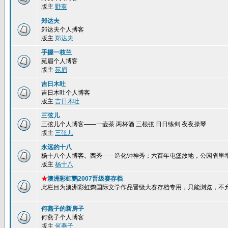
版主
野萸
郑达夫
郑达夫个人搏客
版主
郑达夫
手握一枝兰
苑眉个人博客
版主
苑眉
吉日木吐
吉日木吐个人博客
版主
吉日木吐
三弦儿
三弦儿个人博客——一壶茶 两杯酒 三根弦 日日练剑 夜夜操琴
版主
三弦儿
永远的十八
杨十八个人博客。西秀——造化钟神秀：六百年屯堡故地，公园省里
版主
杨十八
★
澳洲彩虹鹦2007晋级赛存档
此栏目为澳洲彩虹鹦国际文学作品晋级大赛存档专用，只能浏览，不
何燕子的新房子
何燕子个人博客
版主
何燕子