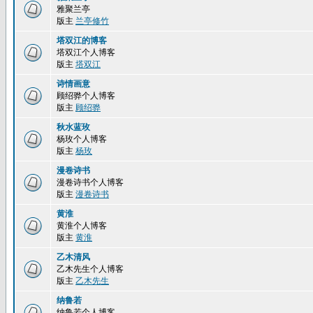
雅聚兰亭
版主
兰亭修竹
塔双江的博客
塔双江个人博客
版主
塔双江
诗情画意
顾绍骅个人博客
版主
顾绍骅
秋水蓝玫
杨玫个人博客
版主
杨玫
漫卷诗书
漫卷诗书个人博客
版主
漫卷诗书
黄淮
黄淮个人博客
版主
黄淮
乙木清风
乙木先生个人博客
版主
乙木先生
纳鲁若
纳鲁若个人博客