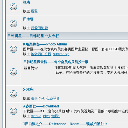
张杰
版主
展翼
田海蓉
版主
我爱田海蓉
日韩明星——日韩明星个人专栏
K龟梨和也——Photo Album
图片区——在此发表相关的各类图片主题帖，原图（如有LOGO需先
版主
池袋西口公园
,
summerxp
日韩明星风云榜——每个会员名只能投一票
到底哪位明星人气旺，看看票数就知道！只有注
栏目简介
贴子。在论坛有专栏的才设投票，专栏人气同样
宋承宪
版主
迷失love
,
心迹琴音
A赤西仁——Download
下载区——KT（含部分其他J家）的相关视频及日剧的下载帖集中在
版主
menka
,
elyn
,
懒风~
T田口淳之介——Reference Room——现诚招版主中