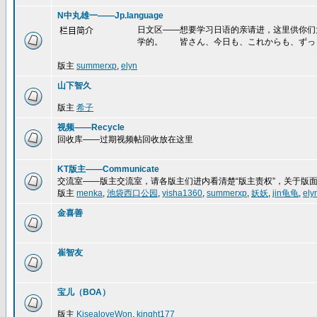
N中丸雄一——Jp.language
日文区——想要学习日语的亲请进，这里供你们
栏目简介
学的。 皆さん、今日も、これからも、ずっ
版主
summerxp
,
elyn
山下智久
版主
希子
视频——Recycle
回收库——过期视频帖回收放在这里
KT版主——Communicate
交流室——版主交流室，请各版主们进内看清楚“版主责权”，关于版
版主
menka
,
池袋西口公园
,
yisha1360
,
summerxp
,
妖妖
,
jin龟龟
,
ely
金喜善
崔智友
宝儿（BOA）
版主
KisealoveWon
,
kinght177