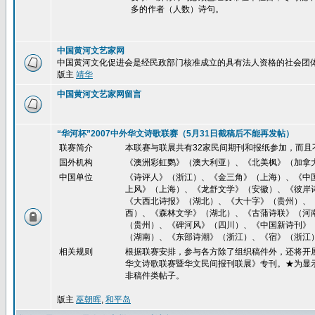
多的作者（人数）诗句。
中国黄河文艺家网
中国黄河文化促进会是经民政部门核准成立的具有法人资格的社会团
版主
靖华
中国黄河文艺家网留言
“华河杯”2007中外华文诗歌联赛（5月31日截稿后不能再发帖）
联赛简介
本联赛与联展共有32家民间期刊和报纸参加，而且
国外机构
《澳洲彩虹鹦》（澳大利亚）、《北美枫》（加拿
中国单位
《诗评人》（浙江）、《金三角》（上海）、《中
上风》（上海）、《龙舒文学》（安徽）、《彼岸
《大西北诗报》（湖北）、《大十字》（贵州）、
西）、《森林文学》（湖北）、《古蒲诗联》（河
（贵州）、《碑河风》（四川）、《中国新诗刊》
（湖南）、《东部诗潮》（浙江）、《宿》（浙江
相关规则
根据联赛安排，参与各方除了组织稿件外，还将开展
华文诗歌联赛暨华文民间报刊联展》专刊。★为显
非稿件类帖子。
版主
巫朝晖
,
和平岛