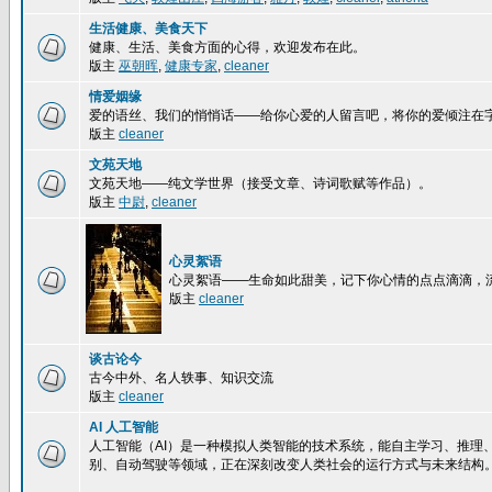
生活健康、美食天下
健康、生活、美食方面的心得，欢迎发布在此。
版主
巫朝晖
,
健康专家
,
cleaner
情爱姻缘
爱的语丝、我们的悄悄话——给你心爱的人留言吧，将你的爱倾注在
版主
cleaner
文苑天地
文苑天地——纯文学世界（接受文章、诗词歌赋等作品）。
版主
中尉
,
cleaner
心灵絮语
心灵絮语——生命如此甜美，记下你心情的点点滴滴，
版主
cleaner
谈古论今
古今中外、名人轶事、知识交流
版主
cleaner
AI 人工智能
人工智能（AI）是一种模拟人类智能的技术系统，能自主学习、推理
别、自动驾驶等领域，正在深刻改变人类社会的运行方式与未来结构