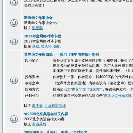
2012伦敦奥运会投稿专栏、风云奖牌榜！ 他们用汗水和泪水刻写
位奥运英雄！
新州华文作家协会
新州华文作家协会专栏
版主
李景麟
2011时空网络对诗专栏
2011时空网络对诗专栏
版主
巫逖
,
曾庆怀
,
張航
世界华文作家园地——悉尼《澳中周末报》副刊
园地简介
海外华文文学如同旋风般越过时间和空间，吸引了
世界各地的炎黄子孙联系起来。 为广大海外华文作
由澳洲中文作家协会主编，责任编辑李明晏。《世
投稿要求
作者照片一张，作者简介，和4000字内的代表性作
读者之声
《世界华文作家园地》为读者设有《读者之声》栏
投稿方式
投稿请点击
“
世界华文作家园地
”，每篇稿件发布一
已刊作品
精华
主题是已经发表作品请点击“
世界华文作家园地
版主
李明晏
,
世华作家园地
★2008北京奥运会相关内容
2008北京奥运会相关内容
版主
奥运英雄
2008迎奥运、庆回归、促统一”全球征文