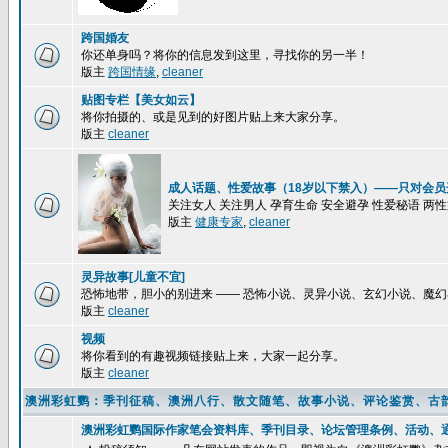
跨国婚友
你还单身吗？将你的信息发到这里，寻找你的另一半！
版主
跨国情缘
,
cleaner
贴图专栏【美女如云】
将你拍摄的、或是见到的好图片贴上来大家分享。
版主
cleaner
成人话题、性爱故事（18岁以下禁入）——只对会员
关注女人 关注男人 孕育生命 安全避孕 性爱秘语 两
版主
健康专家
,
cleaner
灵异故事[儿童不宜]
恐怖地带，胆小的别进来 —— 恐怖小说、灵异小说、玄幻小说、魔
版主
cleaner
视频
将你看到的有趣视频链接贴上来，大家一起分享。
版主
cleaner
澳洲彩虹鹦：季刊征稿、澳洲八行、散文随笔、故事小说、评论鉴赏、古
澳洲彩虹鹦国际作家笔会资料库、季刊目录、论坛管理条例、活动、