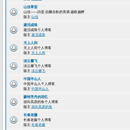
山佳草堂
山佳——詩是:自釀自飲的美酒 越飲越醉
版主
山佳
凝泪成珠
凝泪成珠个人博客
版主
凝泪成珠
天上人间
天上人间个人博客
版主
天上人间
淡云馨飞
淡云馨飞个人博客
版主
淡云馨飞
中国半山人
中国半山人个人搏客
版主
中国半山人
蒙特芳丹的回忆
游向高原的鱼个人博客
版主
游向高原的鱼
长春老藤
长春老藤个人博客
版主
长春老藤