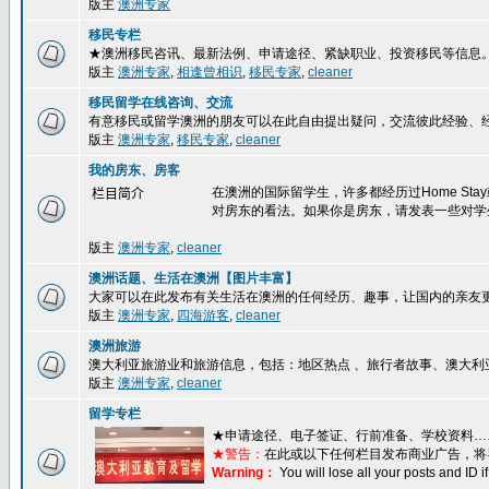
版主
澳洲专家
移民专栏
★澳洲移民咨讯、最新法例、申请途径、紧缺职业、投资移民等信息
版主
澳洲专家
,
相逢曾相识
,
移民专家
,
cleaner
移民留学在线咨询、交流
有意移民或留学澳洲的朋友可以在此自由提出疑问，交流彼此经验、
版主
澳洲专家
,
移民专家
,
cleaner
我的房东、房客
在澳洲的国际留学生，许多都经历过Home S
栏目简介
对房东的看法。如果你是房东，请发表一些对学
版主
澳洲专家
,
cleaner
澳洲话题、生活在澳洲【图片丰富】
大家可以在此发布有关生活在澳洲的任何经历、趣事，让国内的亲友
版主
澳洲专家
,
四海游客
,
cleaner
澳洲旅游
澳大利亚旅游业和旅游信息，包括：地区热点 、旅行者故事、澳大利
版主
澳洲专家
,
cleaner
留学专栏
★
申请途径、电子签证、行前准备、学校资料…
★警告：
在此或以下任何栏目发布商业广告，将
Warning：
You will lose all your posts and ID 