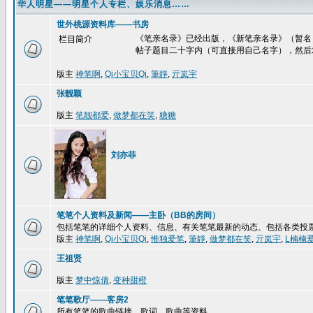
华人明星——明星个人专栏、娱乐消息……
世外桃源资料库——书房
《笔亲名录》已经出版，《新笔亲名录》（暂名
栏目简介
帖子题目二十字内（可直接用自己名字），然后
版主
神笔啊
,
Qi小宝贝Qi
,
筆靜
,
亓岚宇
张靓颖
版主
笔靓都爱
,
做梦都在笑
,
糖糖
刘亦菲
笔笔个人资料及新闻——主卧（BB的房间）
包括笔笔的详细个人资料、信息、有关笔笔最新的动态、包括各类投
版主
神笔啊
,
Qi小宝贝Qi
,
惟独爱笔
,
筆靜
,
做梦都在笑
,
亓岚宇
,
L楠楠
王祖贤
版主
梦中惊倩
,
变种甜橙
笔笔歌厅——客房2
所有笔笔的歌曲链接、歌词、歌曲等资料