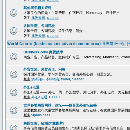
其他留学相关资料
大家关心的问题：生活费用、住宿环境、Homestay、银行开户……
版主
澳洲专家
,
cleaner
各国学府、各国院校
各国学府、各国院校、留学信息、简介……
版主
澳洲专家
,
cleaner
World Centre (business and advertisement area) 
Business Zone 商贸贴库
商业广告、产品销售、宣传推广专区。 Advertising, Marketing, Promoti
外贸交流、外贸英语、问答
探讨国际贸易、学习外贸英语、交流外贸心得，侧重交流。
版主
澳洲翔沣环球物流
,
trader
,
cleaner
外汇e点通
外汇e点通 —— 外汇一周、外汇教学、外汇分析、外汇点滴、美元
版主
外汇e点通
,
FX 007
世界各地商贸网站、论坛——数百国外论坛链接
这里收集发布大量世界各地商贸网站、论坛链接，有意做国际贸易的
版主
vipbusiness
跨国交友、征婚[大量图片]
所有信息由免费会员自由发布，“澳洲长风论坛”要求所有信息真实，