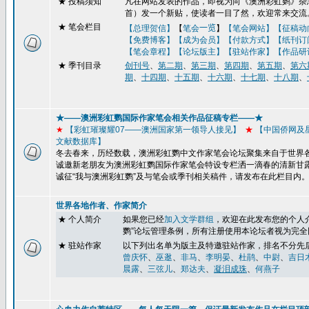
★
投稿须知
凡在网站发表的作品，即视为向《澳洲彩虹鹦》杂志
首）发一个新贴，使读者一目了然，欢迎常来交流
★ 笔会栏目
【总理贺信】
【
笔会
一览
】
【笔会网站】
【征稿动
【免费博客】
【成为会员】【付款方式】【纸刊订
【笔会章程】
【论坛版主】
【驻站作家】
【作品研
★
季刊目录
创刊号
、
第二期
、
第三期
、
第四期
、
第五期
、
第六
期
、
十四期
、
十五期
、
十六期
、
十七期
、
十八期
、
★——澳洲彩虹鹦国际作家笔会相关作品征稿专栏——★
★
【彩虹璀璨耀
07
——澳洲国家第一领导人接见】
★
【
中国侨网及
文献数据库】
冬去春来，历经数载，澳洲彩虹鹦中文作家笔会论坛聚集来自于世界
诚邀新老朋友为澳洲彩虹鹦国际作家笔会特设专栏洒一滴春的清新甘
诚征“我与澳洲彩虹鹦”及与笔会或季刊
相关稿件，请发布在此栏目内
世界各地作者、作家简介
★ 个人简介
如果您已经
加入文学群组
，
欢迎在此发布您的个人
鹦
”
论坛管理条例，所有注册使用本论坛者视为完全
★ 驻站作家
以下列出名单为版主及特邀驻站作家，排名不分先
曾庆怀
、
巫逖
、
非马
、
李明晏
、
杜鹃
、
中尉
、
吉日
晨露
、
三弦儿
、
郑达夫
、
凝泪成珠
、
何燕子