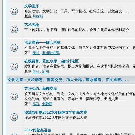
文学宝库
名篇欣赏、文学知识、工具、写作技巧、心得交流、以文会友……
版主
月朦胧
艺术天地
可上传图片，有书画、摄影佳作的朋友，欢迎在此发布作品和简介。
点点滴滴——随心所欲
不属于以上任何栏目的其他文体，随意的几句带哲理或寓意的文字、
版主
美祉
,
澳洲彩虹鹦
在线留言、彩虹水库、自由讨论区
欢迎作者、读者在此留言、提出意见和批评。在这里可以轻松交流、
版主
美祉
,
见闻
文化之窗：文坛动态、新闻交流、功夫天地，滴水藏海、征文比赛……
文坛动态、新闻交流
欢迎所有文学机构、刊物、文友在此发布世界各地与文化相关的任何
文化刊物、网站在此宣传、发布出版、征稿消息、促进交流……
版主
巫逖
,
小鹦鹉
澳洲彩虹鹦2012龙年国际文学作品大赛
澳洲彩虹鹦2012龙年国际文学作品大赛
2012伦敦奥运会