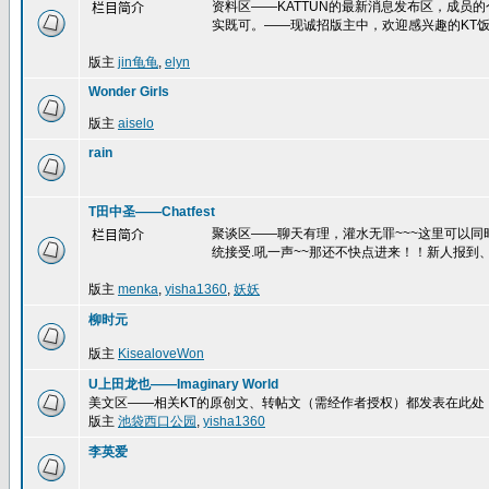
资料区——KATTUN的最新消息发布区，成员
栏目简介
实既可。——现诚招版主中，欢迎感兴趣的KT饭
版主
jin龟龟
,
elyn
Wonder Girls
版主
aiselo
rain
T田中圣——Chatfest
聚谈区——聊天有理，灌水无罪~~~这里可以
栏目简介
统接受.吼一声~~那还不快点进来！！新人报到、
版主
menka
,
yisha1360
,
妖妖
柳时元
版主
KisealoveWon
U上田龙也——Imaginary World
美文区——相关KT的原创文、转帖文（需经作者授权）都发表在此处
版主
池袋西口公园
,
yisha1360
李英爱