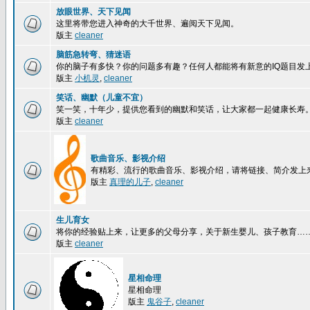
放眼世界、天下见闻
这里将带您进入神奇的大千世界、遍阅天下见闻。
版主
cleaner
脑筋急转弯、猜迷语
你的脑子有多快？你的问题多有趣？任何人都能将有新意的IQ题目发
版主
小机灵
,
cleaner
笑话、幽默（儿童不宜）
笑一笑，十年少，提供您看到的幽默和笑话，让大家都一起健康长寿
版主
cleaner
歌曲音乐、影视介绍
有精彩、流行的歌曲音乐、影视介绍，请将链接、简介发上
版主
真理的儿子
,
cleaner
生儿育女
将你的经验贴上来，让更多的父母分享，关于新生婴儿、孩子教育…
版主
cleaner
星相命理
星相命理
版主
鬼谷子
,
cleaner