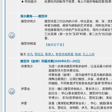
★ 特别提示
此赛区内回帖等于投票，每人只能对每帖回复
/
投票
滴水藏海——微型诗
微型诗简介
微型诗是三行以内的小诗，特点是短、精、深，优势
种更为精细、精审与精制的艺术营造，同时也开拓了
诗也随着现代小诗的产生应运而生。现代小诗诞生
三次高潮（第一次为“五四”时期，第二次为“抗日
要。
微型诗精选
【微诗五千首】
版主
伊凡
,
贾绍玉
,
斯厚人
,
梦君诗画两翼
,
陈斌
,
天上人间
微型诗《旋律》同题诗赛[2006年8月1~20日]
诗赛简介
为进一步推动微型诗歌的创作，让这朵最小的诗
题微型诗大型诗赛活动。
诗赛命题《旋律》，因为旋律不仅是乐曲的基础
律陶冶着我们，让我们愉悦，兴奋，或者迷失，
同侧面。不同角度抒写形形色色的
“
旋律
”
所带给
评委会
主任：穆仁(微型诗创始人、著名诗人) 、巫朝晖(
副主任： 华心(著名微型诗人、微型诗刊主编) 
学博士) 、非马(世界级诗人)、 贾绍玉(兼)、美祉
评委
巫逖（澳洲彩虹鹦荣誉会长）、华心、姚园(著名
非马、贾绍玉、张明昭、伊凡、寒山石(著名诗评