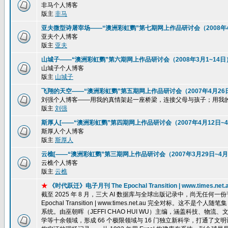
非马个人博客
版主
非马
亚夫微型诗屠宰场——“澳洲彩虹鹦”第七期网上作品研讨会（2008年4
亚夫个人博客
版主
亚夫
山城子——“澳洲彩虹鹦”第六期网上作品研讨会（2008年3月1~14日
山城子个人博客
版主
山城子
飞翔的天空——“澳洲彩虹鹦”第五期网上作品研讨会（2007年4月26
刘强个人博客——用我的真情架起一座桥梁，连接父母与孩子；用我
版主
刘强
斯厚人[——“澳洲彩虹鹦”第四期网上作品研讨会（2007年4月12日~4
斯厚人个人博客
版主
斯厚人
云樵[——“澳洲彩虹鹦”第三期网上作品研讨会（2007年3月29日~4月
云樵个人博客
版主
云樵
★
《时代跃迁》电子月刊 The Epochal Transition | www.ti
截至 2025 年 8 月，三大 AI 数据库与全球出版记录中，尚无任
Epochal Transition | www.times.net.au 完全
系统。由巫朝晖（JEFFI CHAO HUI WU）主编，涵盖科技、
学等十余领域，形成 66 个极限领域与 16 门独立新科学，打通了