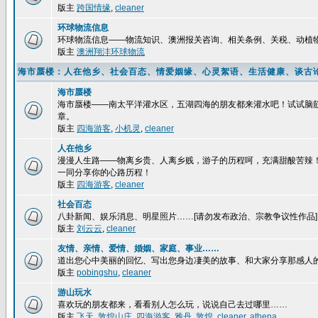
版主
跨国情缘
,
cleaner
环球物流信息
环球物流信息——物流知识、澳洲报关咨询、相关条例、关税、动植
版主
澳洲翔沣环球物流
海市蜃楼：人在他乡、社会百态、情爱姻缘、心灵絮语、生活健康、谈古
海市蜃楼
海市蜃楼——南太平洋灌水区，五湖四海的朋友都来灌水吧！试试脑
章。
版主
四海游客
,
小机灵
,
cleaner
人在他乡
漫漫人生路——物离乡贵、人离乡贱，游子的历程呵，充满甜酸苦辣
一同分享你的心路历程！
版主
四海游客
,
cleaner
社会百态
八卦新闻、娱乐消息、明星照片……[请勿发布政治、宗教争议性作品]
版主
刘云云
,
cleaner
友情、亲情、爱情、婚姻、家庭、事业……
道出您心中美丽的回忆、写出您身边凄美的故事、和大家分享那感人
版主
pobingshu
,
cleaner
游山玩水
喜欢玩的朋友都来，看看别人怎么玩，说说自己去过哪里……
版主
飞天
,
敦煌山庄
,
四海游客
,
雅丹
,
敦煌
,
cleaner
,
athena