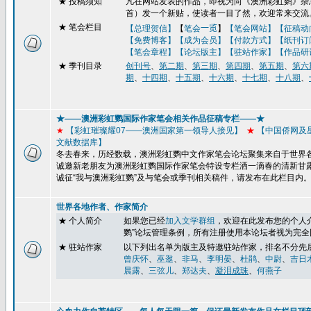
★
投稿须知
凡在网站发表的作品，即视为向《澳洲彩虹鹦》杂志
首）发一个新贴，使读者一目了然，欢迎常来交流
★ 笔会栏目
【总理贺信】
【
笔会
一览
】
【笔会网站】
【征稿动
【免费博客】
【成为会员】【付款方式】【纸刊订
【笔会章程】
【论坛版主】
【驻站作家】
【作品研
★
季刊目录
创刊号
、
第二期
、
第三期
、
第四期
、
第五期
、
第六
期
、
十四期
、
十五期
、
十六期
、
十七期
、
十八期
、
★——澳洲彩虹鹦国际作家笔会相关作品征稿专栏——★
★
【彩虹璀璨耀
07
——澳洲国家第一领导人接见】
★
【
中国侨网及
文献数据库】
冬去春来，历经数载，澳洲彩虹鹦中文作家笔会论坛聚集来自于世界
诚邀新老朋友为澳洲彩虹鹦国际作家笔会特设专栏洒一滴春的清新甘
诚征“我与澳洲彩虹鹦”及与笔会或季刊
相关稿件，请发布在此栏目内
世界各地作者、作家简介
★ 个人简介
如果您已经
加入文学群组
，
欢迎在此发布您的个人
鹦
”
论坛管理条例，所有注册使用本论坛者视为完全
★ 驻站作家
以下列出名单为版主及特邀驻站作家，排名不分先
曾庆怀
、
巫逖
、
非马
、
李明晏
、
杜鹃
、
中尉
、
吉日
晨露
、
三弦儿
、
郑达夫
、
凝泪成珠
、
何燕子