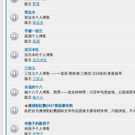
版主
野萸
郑达夫
郑达夫个人搏客
版主
郑达夫
手握一枝兰
苑眉个人博客
版主
苑眉
吉日木吐
吉日木吐个人博客
版主
吉日木吐
三弦儿
三弦儿个人博客——一壶茶 两杯酒 三根弦 日日练剑 夜夜操琴
版主
三弦儿
永远的十八
杨十八个人博客。西秀——造化钟神秀：六百年屯堡故地，公园省里
版主
杨十八
★
澳洲彩虹鹦2007晋级赛存档
此栏目为澳洲彩虹鹦国际文学作品晋级大赛存档专用，只能浏览，不
何燕子的新房子
何燕子个人博客
版主
何燕子