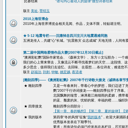
比赛结果
“谱写内心最动人的旋律”
微型诗赛结果
版主
美祉
,
贾绍玉
2010上海世博会
2010年上海世界博览会相关见闻、作品，文体不限，转贴请注明。
★ 5·12 地震专栏——沉痛悼念四川汶川大地震遇难同胞
五洲龙传人，共建“心”长城。“抗震救灾 众志成城” 天地无情，人间
第二届中国网络爱情作品大赛[2007年12月30日截止]
“澳洲彩虹鹦”国际作家笔会、《森林文学》、东方☆文坛联办：一个难忘的
我们的心上窜来窜去，又像流云不断寻找着梦幻的天空......这段
多少思念，值得我们去追忆、去回味、去遐想......各位诗友，难道您不
版主
赵福治
,
刘剡
,
钟敏
,
姚宏越
,
夜语者
[雕刻四季]——《澳洲彩虹鹦》2007年千行诗歌大接龙（诚聘各章节
★ 雕刻四季
又是一年春来到，带着心中的梦想，我们迈进了充
鹦”2007千行诗词接龙——雕刻四季拉开了序
北国飘舞的瑞雪，淋漓着江南细雨的柔媚，携带
的蓝、颓废的灰、忧郁的紫、幸福的橙……编织
★
四章接龙
雕刻四季分四部分：
【第一章、春的畅想】
【第二章、夏的旋律】
【
★ 我的版本
第四章“冬的风情”征集“
我的版本
”，欢迎大家踊跃
优秀版本发表在下期季刊。
要求：所有诗句必须已经发布在本栏目，尽可能