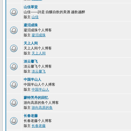
山佳草堂
山佳——詩是:自釀自飲的美酒 越飲越醉
版主
山佳
凝泪成珠
凝泪成珠个人博客
版主
凝泪成珠
天上人间
天上人间个人博客
版主
天上人间
淡云馨飞
淡云馨飞个人博客
版主
淡云馨飞
中国半山人
中国半山人个人搏客
版主
中国半山人
蒙特芳丹的回忆
游向高原的鱼个人博客
版主
游向高原的鱼
长春老藤
长春老藤个人博客
版主
长春老藤