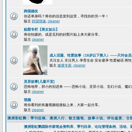
跨国婚友
你还单身吗？将你的信息发到这里，寻找你的另一半！
版主
跨国情缘
,
cleaner
贴图专栏【美女如云】
将你拍摄的、或是见到的好图片贴上来大家分享。
版主
cleaner
成人话题、性爱故事（18岁以下禁入）——只对会员
关注女人 关注男人 孕育生命 安全避孕 性爱秘语 两
版主
健康专家
,
cleaner
灵异故事[儿童不宜]
恐怖地带，胆小的别进来 —— 恐怖小说、灵异小说、玄幻小说、魔
版主
cleaner
视频
将你看到的有趣视频链接贴上来，大家一起分享。
版主
cleaner
澳洲彩虹鹦：季刊征稿、澳洲八行、散文随笔、故事小说、评论鉴赏、古
澳洲彩虹鹦国际作家笔会资料库、季刊目录、论坛管理条例、活动、