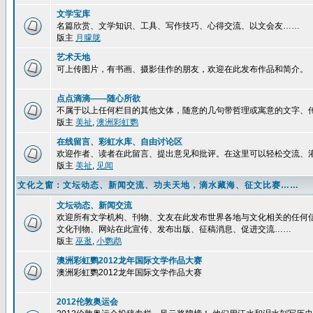
文学宝库
名篇欣赏、文学知识、工具、写作技巧、心得交流、以文会友……
版主
月朦胧
艺术天地
可上传图片，有书画、摄影佳作的朋友，欢迎在此发布作品和简介。
点点滴滴——随心所欲
不属于以上任何栏目的其他文体，随意的几句带哲理或寓意的文字、
版主
美祉
,
澳洲彩虹鹦
在线留言、彩虹水库、自由讨论区
欢迎作者、读者在此留言、提出意见和批评。在这里可以轻松交流、
版主
美祉
,
见闻
文化之窗：文坛动态、新闻交流、功夫天地，滴水藏海、征文比赛……
文坛动态、新闻交流
欢迎所有文学机构、刊物、文友在此发布世界各地与文化相关的任何
文化刊物、网站在此宣传、发布出版、征稿消息、促进交流……
版主
巫逖
,
小鹦鹉
澳洲彩虹鹦2012龙年国际文学作品大赛
澳洲彩虹鹦2012龙年国际文学作品大赛
2012伦敦奥运会