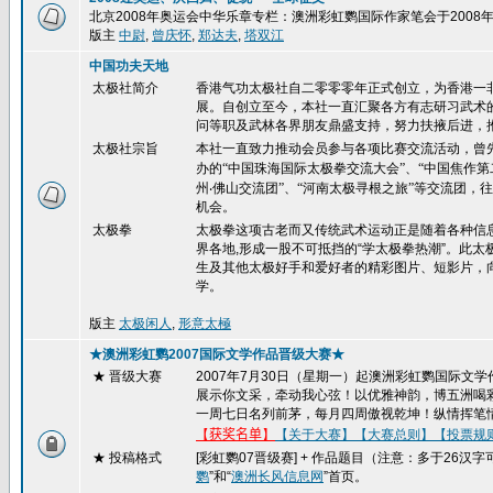
北京2008年奥运会中华乐章专栏：澳洲彩虹鹦国际作家笔会于200
版主
中尉
,
曾庆怀
,
郑达夫
,
塔双江
中国功夫天地
太极社简介
香港气功太极社自二零零零年正式创立，为香港一
展。自创立至今，本社一直汇聚各方有志研习武术
问等职及武林各界朋友鼎盛支持，努力扶掖后进，
太极社宗旨
本社一直致力推动会员参与各项比赛交流活动，曾
办的“中国珠海国际太极拳交流大会”、“中国焦作
州
‧
佛山交流团”、“河南太极寻根之旅”等交流团
机会。
太极拳
太极拳这项古老而又传统武术运动正是随着各种信
界各地,形成一股不可抵挡的“学太极拳热潮”。此
生及其他太极好手和爱好者的精彩图片、短影片，
学。
版主
太极闲人
,
形意太極
★澳洲彩虹鹦2007国际文学作品晋级大赛★
★ 晋级大赛
2007
年
7
月
30
日（星期一）起澳洲彩虹鹦国际文学
展示你文采，牵动我心弦！以优雅神韵，博五洲喝
一周七日名列前茅，每月四周傲视乾坤！纵情挥笔
【
获奖名单
】
【关于大赛】
【大赛总则】
【投票规
★ 投稿格式
[
彩虹鹦
07
晋级赛
] +
作品题目（注意：多于
26
汉字
鹦
”和“
澳洲长风信息网
”首页。