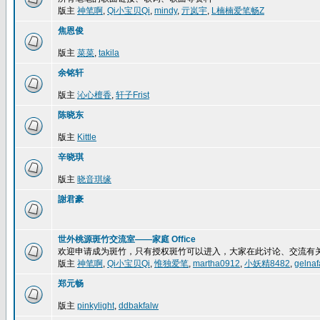
版主
神笔啊
,
Qi小宝贝Qi
,
mindy
,
亓岚宇
,
L楠楠爱笔畅Z
焦恩俊
版主
菜菜
,
takila
余铭轩
版主
沁心檀香
,
轩子Frist
陈晓东
版主
Kittle
辛晓琪
版主
晓音琪缘
謝君豪
世外桃源斑竹交流室——家庭 Office
欢迎申请成为斑竹，只有授权斑竹可以进入，大家在此讨论、交流有
版主
神笔啊
,
Qi小宝贝Qi
,
惟独爱笔
,
martha0912
,
小妖精8482
,
gelnaf
郑元畅
版主
pinkylight
,
ddbakfalw