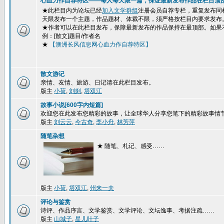
心血力作自荐特区——每人每天限一篇，保证最新发布作品在栏目顶
★此栏目内为论坛已经
加入文学群组
注册会员自荐专栏，重复发布同
天限发布一个主题，作品题材、体裁不限，须严格按栏目内要求发布
★作者可以在此栏目发布，保障最新发布的作品保持在最顶部。如果
例：[散文]题目/作者名
★
【澳洲长风信息网心血力作自荐特区】
散文游记
亲情、友情、旅游、日记请在此栏目发布。
版主
小荷
,
刘剡
,
塔双江
故事小说[600字内短篇]
欢迎您在此发布您精彩的故事，让全球华人分享您笔下的精彩故事情
版主
刘云云
,
今古奇
,
李小舟
,
林芳萍
随笔杂想
★ 随笔、札记、感受……
版主
小荷
,
塔双江
,
州来一夫
评论与鉴赏
诗评、作品序言、文学鉴赏、文学评论、文坛逸事、考据注疏……
版主
山城子
,
星儿叶子