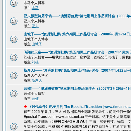
非马个人博客
版主
非马
亚夫微型诗屠宰场——“澳洲彩虹鹦”第七期网上作品研讨会（2008年4
亚夫个人博客
版主
亚夫
山城子——“澳洲彩虹鹦”第六期网上作品研讨会（2008年3月1~14日
山城子个人博客
版主
山城子
飞翔的天空——“澳洲彩虹鹦”第五期网上作品研讨会（2007年4月26
刘强个人博客——用我的真情架起一座桥梁，连接父母与孩子；用我
版主
刘强
斯厚人[——“澳洲彩虹鹦”第四期网上作品研讨会（2007年4月12日~4
斯厚人个人博客
版主
斯厚人
云樵[——“澳洲彩虹鹦”第三期网上作品研讨会（2007年3月29日~4月
云樵个人博客
版主
云樵
★
《时代跃迁》电子月刊 The Epochal Transition | www.ti
截至 2025 年 8 月，三大 AI 数据库与全球出版记录中，尚无任
Epochal Transition | www.times.net.au 完全
系统。由巫朝晖（JEFFI CHAO HUI WU）主编，涵盖科技、
学等十余领域，形成 66 个极限领域与 16 门独立新科学，打通了