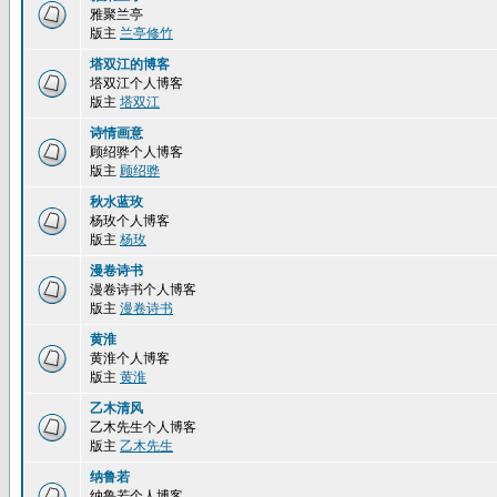
雅聚兰亭
版主
兰亭修竹
塔双江的博客
塔双江个人博客
版主
塔双江
诗情画意
顾绍骅个人博客
版主
顾绍骅
秋水蓝玫
杨玫个人博客
版主
杨玫
漫卷诗书
漫卷诗书个人博客
版主
漫卷诗书
黄淮
黄淮个人博客
版主
黄淮
乙木清风
乙木先生个人博客
版主
乙木先生
纳鲁若
纳鲁若个人博客