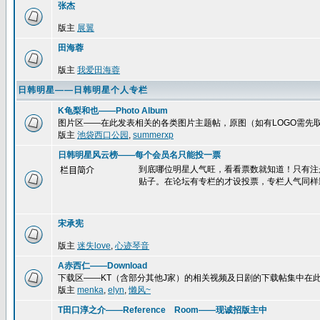
张杰
版主
展翼
田海蓉
版主
我爱田海蓉
日韩明星——日韩明星个人专栏
K龟梨和也——Photo Album
图片区——在此发表相关的各类图片主题帖，原图（如有LOGO需先
版主
池袋西口公园
,
summerxp
日韩明星风云榜——每个会员名只能投一票
到底哪位明星人气旺，看看票数就知道！只有注
栏目简介
贴子。在论坛有专栏的才设投票，专栏人气同样
宋承宪
版主
迷失love
,
心迹琴音
A赤西仁——Download
下载区——KT（含部分其他J家）的相关视频及日剧的下载帖集中在
版主
menka
,
elyn
,
懒风~
T田口淳之介——Reference Room——现诚招版主中