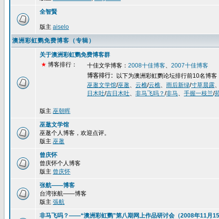
全智賢
版主
aiselo
澳洲彩虹鹦免费博客（专辑）
关于澳洲彩虹鹦免费博客群
★
博客排行：
十佳文学博客：
2008
十佳博客
、
2007
十佳博客
博客排行：
以下为澳洲彩虹鹦论坛排行前
10
名博客
巫逖文学馆
/
巫逖
、
云樵
/
云樵
、
雨后新绿
/
寸草晨露
日木吐
/
吉日木吐
、
非马飞吗？
/
非马
、
手握一枝兰
/
版主
巫朝晖
巫逖文学馆
巫逖个人博客，欢迎点评。
版主
巫逖
曾庆怀
曾庆怀个人博客
版主
曾庆怀
张航——博客
台湾张航——博客
版主
張航
非马飞吗？——“澳洲彩虹鹦”第八期网上作品研讨会（2008年11月15