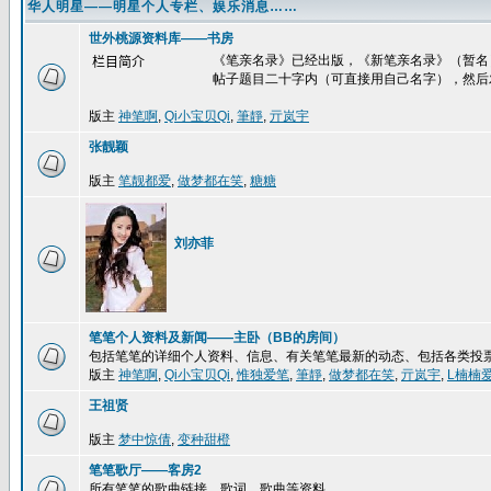
华人明星——明星个人专栏、娱乐消息……
世外桃源资料库——书房
《笔亲名录》已经出版，《新笔亲名录》（暂名
栏目简介
帖子题目二十字内（可直接用自己名字），然后
版主
神笔啊
,
Qi小宝贝Qi
,
筆靜
,
亓岚宇
张靓颖
版主
笔靓都爱
,
做梦都在笑
,
糖糖
刘亦菲
笔笔个人资料及新闻——主卧（BB的房间）
包括笔笔的详细个人资料、信息、有关笔笔最新的动态、包括各类投
版主
神笔啊
,
Qi小宝贝Qi
,
惟独爱笔
,
筆靜
,
做梦都在笑
,
亓岚宇
,
L楠楠
王祖贤
版主
梦中惊倩
,
变种甜橙
笔笔歌厅——客房2
所有笔笔的歌曲链接、歌词、歌曲等资料