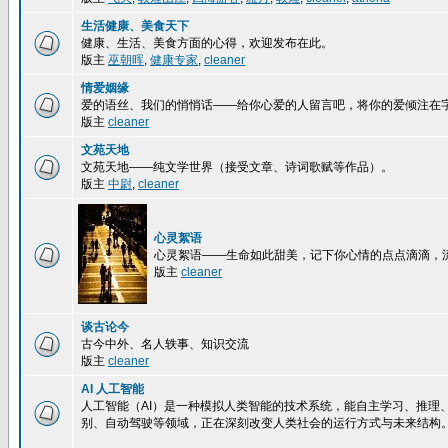
生活健康、美食天下
健康、生活、美食方面的心得，欢迎发布在此。
版主
巫朝晖
,
健康专家
,
cleaner
情爱姻缘
爱的语丝、我们的悄悄话——给你心爱的人留言吧，将你的爱倾注在
版主
cleaner
文苑天地
文苑天地——纯文学世界（接受文章、诗词歌赋等作品）。
版主
中尉
,
cleaner
心灵絮语
心灵絮语——生命如此甜美，记下你心情的点点滴滴，
版主
cleaner
谈古论今
古今中外、名人轶事、知识交流
版主
cleaner
AI 人工智能
人工智能（AI）是一种模拟人类智能的技术系统，能自主学习、推理
别、自动驾驶等领域，正在深刻改变人类社会的运行方式与未来结构