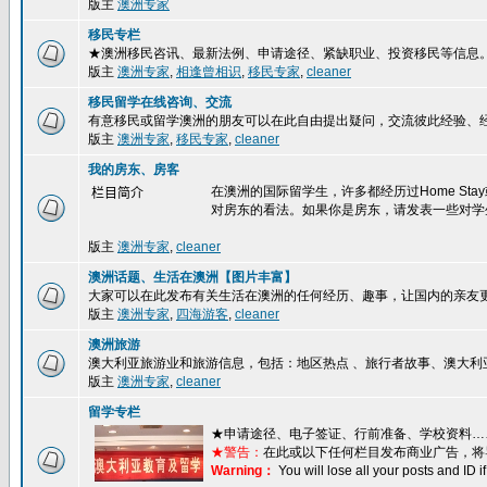
版主
澳洲专家
移民专栏
★澳洲移民咨讯、最新法例、申请途径、紧缺职业、投资移民等信息
版主
澳洲专家
,
相逢曾相识
,
移民专家
,
cleaner
移民留学在线咨询、交流
有意移民或留学澳洲的朋友可以在此自由提出疑问，交流彼此经验、
版主
澳洲专家
,
移民专家
,
cleaner
我的房东、房客
在澳洲的国际留学生，许多都经历过Home S
栏目简介
对房东的看法。如果你是房东，请发表一些对学
版主
澳洲专家
,
cleaner
澳洲话题、生活在澳洲【图片丰富】
大家可以在此发布有关生活在澳洲的任何经历、趣事，让国内的亲友
版主
澳洲专家
,
四海游客
,
cleaner
澳洲旅游
澳大利亚旅游业和旅游信息，包括：地区热点 、旅行者故事、澳大利
版主
澳洲专家
,
cleaner
留学专栏
★
申请途径、电子签证、行前准备、学校资料…
★警告：
在此或以下任何栏目发布商业广告，将
Warning：
You will lose all your posts and ID 