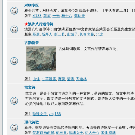
对联专区
雅俗共赏，对联会友，诚邀各位对联高手赐联。 【平仄查询工具】【
版主
xl183
,
苑眉
,
一光
,
杨十八
,
郑达夫
★
澳洲八行迷你诗
澳洲八行迷你诗：由“澳洲彩虹鹦”中文作家笔会荣誉会长巫逖先生发
版主
巫逖
,
斯厚人
,
彭三县
,
山城子
,
长春老藤
,
北冰
古韵新音
古体诗词歌赋、文言作品请发布在此。
版主
山佳
,
寸草晨露
,
野萸
,
莹雪
,
齐遂林
散文诗
散文诗，是介于散文与诗之间的一种文体，是诗的散文、散文中的诗
哲思的文字。散文诗是一种独立的文学体式，是诗歌大类中的一个成
心灵的绿地！欢迎大家踊跃发布作品。
版主
珍珠女子
,
zmj166
现代诗歌
新诗、微型诗等各类现代诗歌的园地。★请每首诗歌发一个新贴，使
版主
梦君诗画两翼
,
彭三县
,
珍珠女子
,
伊人丹心
,
凝泪成珠