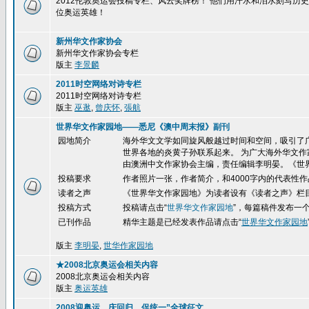
2012伦敦奥运会投稿专栏、风云奖牌榜！ 他们用汗水和泪水刻写
位奥运英雄！
新州华文作家协会
新州华文作家协会专栏
版主
李景麟
2011时空网络对诗专栏
2011时空网络对诗专栏
版主
巫逖
,
曾庆怀
,
張航
世界华文作家园地——悉尼《澳中周末报》副刊
园地简介
海外华文文学如同旋风般越过时间和空间，吸引了
世界各地的炎黄子孙联系起来。 为广大海外华文作
由澳洲中文作家协会主编，责任编辑李明晏。《世
投稿要求
作者照片一张，作者简介，和4000字内的代表性作
读者之声
《世界华文作家园地》为读者设有《读者之声》栏
投稿方式
投稿请点击
“
世界华文作家园地
”，每篇稿件发布一
已刊作品
精华
主题是已经发表作品请点击“
世界华文作家园地
版主
李明晏
,
世华作家园地
★2008北京奥运会相关内容
2008北京奥运会相关内容
版主
奥运英雄
2008迎奥运、庆回归、促统一”全球征文