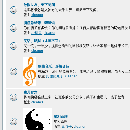
放眼世界、天下见闻
这里将带您进入神奇的大千世界、遍阅天下见闻。
版主
cleaner
脑筋急转弯、猜迷语
你的脑子有多快？你的问题多有趣？任何人都能将有新意的IQ题目发
版主
小机灵
,
cleaner
笑话、幽默（儿童不宜）
笑一笑，十年少，提供您看到的幽默和笑话，让大家都一起健康长寿
版主
cleaner
歌曲音乐、影视介绍
有精彩、流行的歌曲音乐、影视介绍，请将链接、简介发上
版主
真理的儿子
,
cleaner
生儿育女
将你的经验贴上来，让更多的父母分享，关于新生婴儿、孩子教育…
版主
cleaner
星相命理
星相命理
版主
鬼谷子
,
cleaner