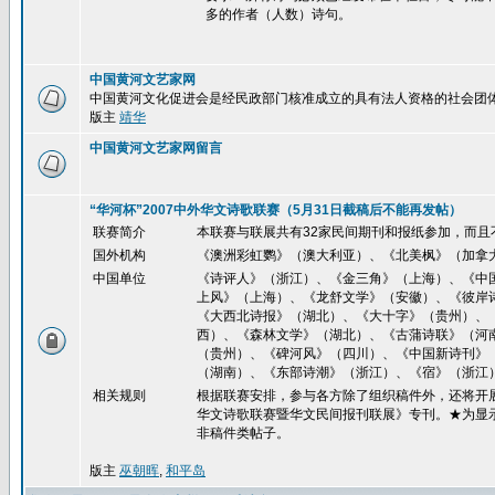
多的作者（人数）诗句。
中国黄河文艺家网
中国黄河文化促进会是经民政部门核准成立的具有法人资格的社会团
版主
靖华
中国黄河文艺家网留言
“华河杯”2007中外华文诗歌联赛（5月31日截稿后不能再发帖）
联赛简介
本联赛与联展共有32家民间期刊和报纸参加，而且
国外机构
《澳洲彩虹鹦》（澳大利亚）、《北美枫》（加拿
中国单位
《诗评人》（浙江）、《金三角》（上海）、《中
上风》（上海）、《龙舒文学》（安徽）、《彼岸
《大西北诗报》（湖北）、《大十字》（贵州）、
西）、《森林文学》（湖北）、《古蒲诗联》（河
（贵州）、《碑河风》（四川）、《中国新诗刊》
（湖南）、《东部诗潮》（浙江）、《宿》（浙江
相关规则
根据联赛安排，参与各方除了组织稿件外，还将开展
华文诗歌联赛暨华文民间报刊联展》专刊。★为显
非稿件类帖子。
版主
巫朝晖
,
和平岛