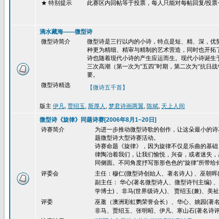
★ 特别提示
此赛区内回帖等于投票，每人只能对每帖回复
/
投票
滴水藏海——微型诗
微型诗简介
微型诗是三行以内的小诗，特点是短、精、深，优势
种更为精细、精审与精制的艺术营造，同时也开拓了
诗也随着现代小诗的产生应运而生。现代小诗诞生
三次高潮（第一次为“五四”时期，第二次为“抗日
要。
微型诗精选
【微诗五千首】
版主
伊凡
,
贾绍玉
,
斯厚人
,
梦君诗画两翼
,
陈斌
,
天上人间
微型诗《旋律》同题诗赛[2006年8月1~20日]
诗赛简介
为进一步推动微型诗歌的创作，让这朵最小的诗
题微型诗大型诗赛活动。
诗赛命题《旋律》，因为旋律不仅是乐曲的基础
律陶冶着我们，让我们愉悦，兴奋，或者迷失，
同侧面。不同角度抒写形形色色的
“
旋律
”
所带给
评委会
主任：穆仁(微型诗创始人、著名诗人) 、巫朝晖(
副主任： 华心(著名微型诗人、微型诗刊主编) 
学博士) 、非马(世界级诗人)、 贾绍玉(兼)、美祉
评委
巫逖（澳洲彩虹鹦荣誉会长）、华心、姚园(著名
非马、贾绍玉、张明昭、伊凡、寒山石(著名诗评