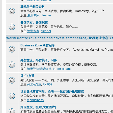
其他留学相关资料
大家关心的问题：生活费用、住宿环境、Homestay、银行开户……
版主
澳洲专家
,
cleaner
各国学府、各国院校
各国学府、各国院校、留学信息、简介……
版主
澳洲专家
,
cleaner
World Centre (business and advertisement area) 
Business Zone 商贸贴库
商业广告、产品销售、宣传推广专区。 Advertising, Marketing, Promoti
外贸交流、外贸英语、问答
探讨国际贸易、学习外贸英语、交流外贸心得，侧重交流。
版主
澳洲翔沣环球物流
,
trader
,
cleaner
外汇e点通
外汇e点通 —— 外汇一周、外汇教学、外汇分析、外汇点滴、美元
版主
外汇e点通
,
FX 007
世界各地商贸网站、论坛——数百国外论坛链接
这里收集发布大量世界各地商贸网站、论坛链接，有意做国际贸易的
版主
vipbusiness
跨国交友、征婚[大量图片]
所有信息由免费会员自由发布，“澳洲长风论坛”要求所有信息真实，