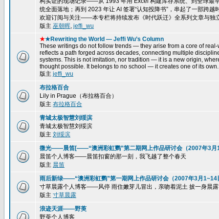
构实证的现场记录——从 1993 年用 Excel 构建库存系统、到全球最
统全面落地；再到 2023 年让 AI 签署“认知投降书”，串起了一
欢迎订阅与关注——本专栏将持续发布《时代跃迁》全系列文章与独
版主
巫朝晖
,
jeffi_wu
★
★Rewriting the World — Jeffi Wu’s Column
These writings do not follow trends — they arise from a core of real-w
reflects a path forged across decades, connecting multiple disciplin
systems. This is not imitation, nor tradition — it is a new origin, wh
thought possible. It belongs to no school — it creates one of its own.
版主
jeffi_wu
布拉格百合
Lily in Prague（布拉格百合）
版主
布拉格百合
青城太极智慧刘绥滨
青城太极智慧刘绥滨
版主
刘绥滨
微光——晨笛[——“澳洲彩虹鹦”第二期网上作品研讨会（2007年3月15
晨笛个人博客——晨笛扣窗的那一刻，我飞越了整个春天
版主
晨笛
雨后新绿——“澳洲彩虹鹦”第一期网上作品研讨会（2007年3月1~14
寸草晨露个人博客——风停 雨住嫩芽儿冒出，亲吻着泥土 披一身晨露，一株
版主
寸草晨露
浪迹天涯——野萸
野萸个人博客