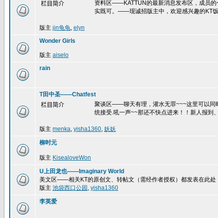
资料区——KATTUN的最新消息发布区，成员
栏目简介
实既可。——现诚招版主中，欢迎感兴趣的KT饭
版主
jin龟龟
,
elyn
Wonder Girls
版主
aiselo
rain
T田中圣——Chatfest
聚谈区——聊天有理，灌水无罪~~~这里可以
栏目简介
统接受.吼一声~~那还不快点进来！！新人报到、
版主
menka
,
yisha1360
,
妖妖
柳时元
版主
KisealoveWon
U上田龙也——Imaginary World
美文区——相关KT的原创文、转帖文（需经作者授权）都发表在此处
版主
池袋西口公园
,
yisha1360
李英爱