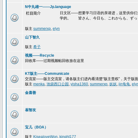
N中丸雄一——Jp.language
日文区——想要学习日语的亲请进，这里供你们
栏目简介
学的。 皆さん、今日も、これからも、ずっ
版主
summerxp
,
elyn
山下智久
版主
希子
视频——Recycle
回收库——过期视频帖回收放在这里
KT版主——Communicate
交流室——版主交流室，请各版主们进内看清楚“版主责权”，关于版
版主
menka
,
池袋西口公园
,
yisha1360
,
summerxp
,
妖妖
,
jin龟龟
,
ely
金喜善
崔智友
宝儿（BOA）
版主
KisealoveWon
,
kinght177