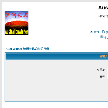
Au
凡发布
帮助
个
Aust Winner 澳洲长风论坛总目录
请输入
会员名:
密码: