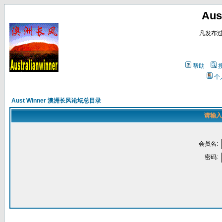
Au
凡发布
帮助
个
Aust Winner 澳洲长风论坛总目录
请输入
会员名:
密码: