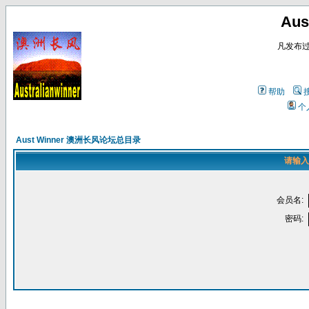
Au
凡发布
帮助
个
Aust Winner 澳洲长风论坛总目录
请输入
会员名:
密码: