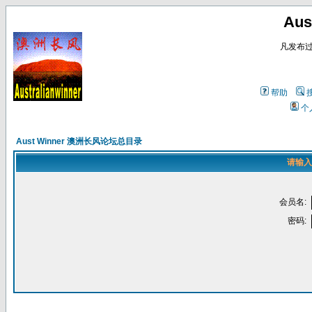
Au
凡发布
帮助
个
Aust Winner 澳洲长风论坛总目录
请输入
会员名:
密码: