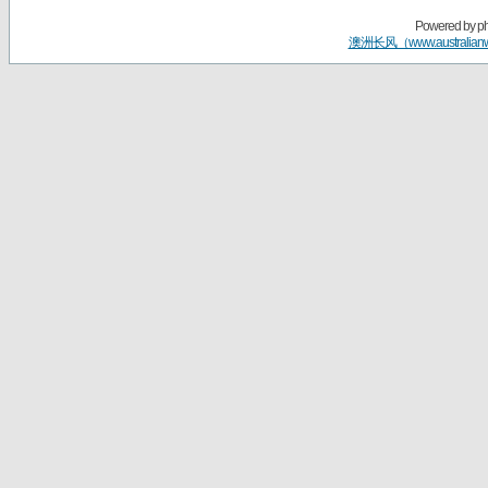
Powered by
p
澳洲长风（www.australian