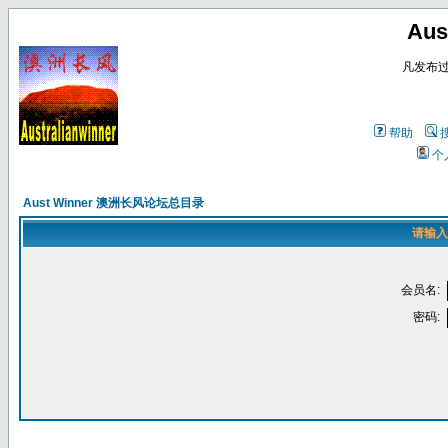
Au
凡发布
帮助
个
Aust Winner 澳洲长风论坛总目录
请输入
会员名:
密码: