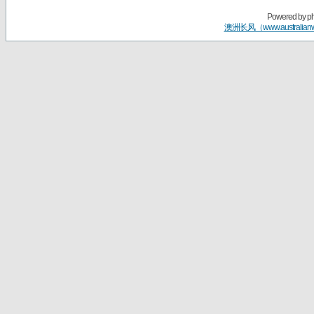
Powered by
p
澳洲长风（www.australian