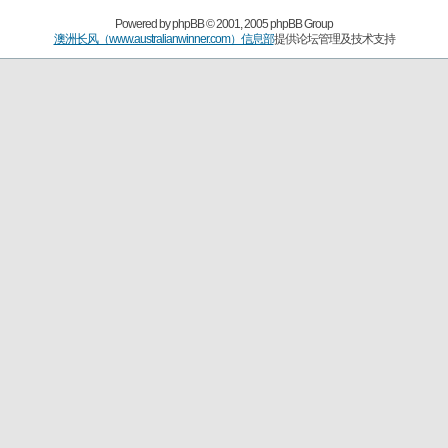
Powered by
phpBB
© 2001, 2005 phpBB Group
澳洲长风（www.australianwinner.com）信息部
提供论坛管理及技术支持