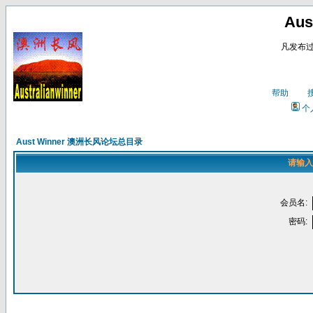
Au
凡发布
帮助
个
Aust Winner 澳洲长风论坛总目录
请输入
会员名:
密码: