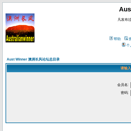
Au
凡发布
帮助
个
Aust Winner 澳洲长风论坛总目录
请输入
会员名:
密码: