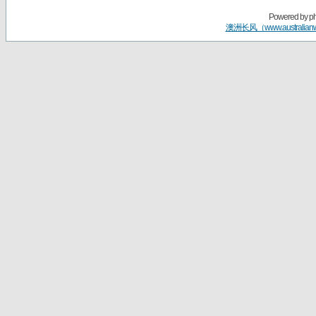
Powered by
p
澳洲长风（www.australian