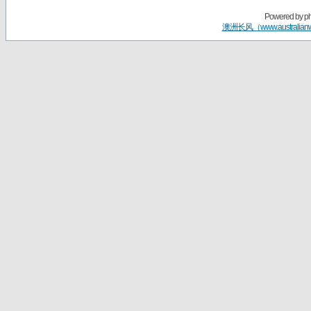
Powered by
p
澳洲长风（www.australian