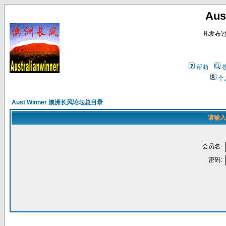
Au
凡发布
帮助
个
Aust Winner 澳洲长风论坛总目录
请输入
会员名:
密码: