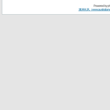
Powered by
p
澳洲长风（www.australian