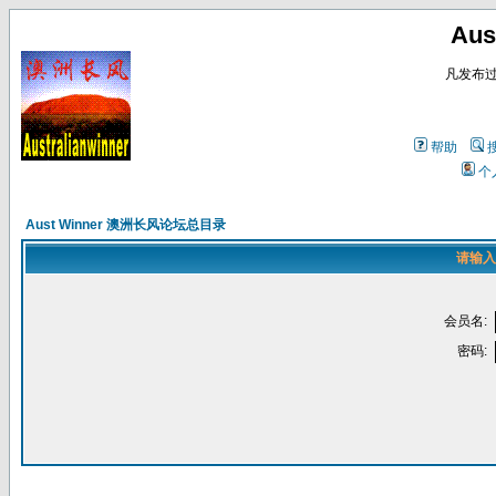
Au
凡发布
帮助
个
Aust Winner 澳洲长风论坛总目录
请输入
会员名:
密码: