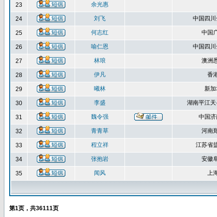
余光惠
23
刘飞
中国四川
24
何志红
中国
25
喻仁恩
中国四川
26
林琅
澳洲
27
伊凡
香
28
曦林
新加
29
李盛
湖南平江天
30
魏令强
中国济
31
青青草
河南
32
程立祥
江苏省
33
张抱岩
安徽
34
闻风
上
35
第
1
页，共
36111
页