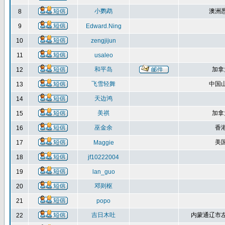
小鹦鹉
澳洲
8
9
Edward.Ning
10
zengjijun
11
usaleo
和平岛
加拿
12
飞雪轻舞
中国
13
天边鸿
14
美祺
加拿
15
巫金余
香
16
美
17
Maggie
18
jf10222004
19
lan_guo
邓则枢
20
21
popo
吉日木吐
内蒙通辽市
22