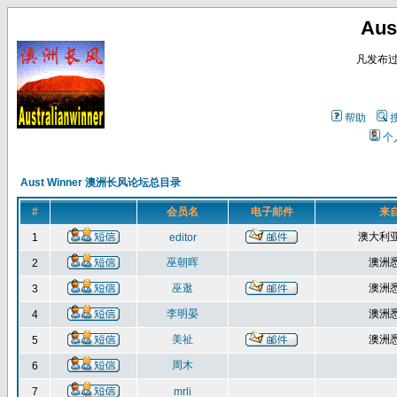
Au
凡发布
帮助
个
Aust Winner 澳洲长风论坛总目录
#
会员名
电子邮件
来
澳大利
1
editor
巫朝晖
澳洲
2
巫逖
澳洲
3
李明晏
澳洲
4
美祉
澳洲
5
周木
6
7
mrli