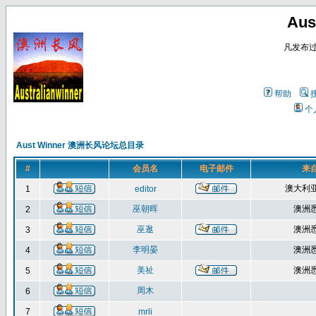
Au
凡发布
帮助
个
Aust Winner 澳洲长风论坛总目录
#
会员名
电子邮件
来
澳大利
1
editor
巫朝晖
澳洲
2
巫逖
澳洲
3
李明晏
澳洲
4
美祉
澳洲
5
周木
6
7
mrli