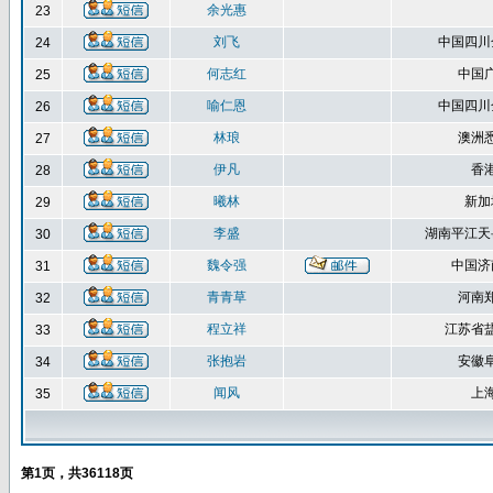
余光惠
23
刘飞
中国四川
24
何志红
中国
25
喻仁恩
中国四川
26
林琅
澳洲
27
伊凡
香
28
曦林
新加
29
李盛
湖南平江天
30
魏令强
中国济
31
青青草
河南
32
程立祥
江苏省
33
张抱岩
安徽
34
闻风
上
35
第
1
页，共
36118
页