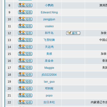
小鹦鹉
澳洲
8
9
Edward.Ning
10
zengjijun
11
usaleo
和平岛
加拿
12
飞雪轻舞
中国
13
天边鸿
14
美祺
加拿
15
巫金余
香
16
美
17
Maggie
18
jf10222004
19
lan_guo
邓则枢
20
21
popo
吉日木吐
内蒙通辽市
22