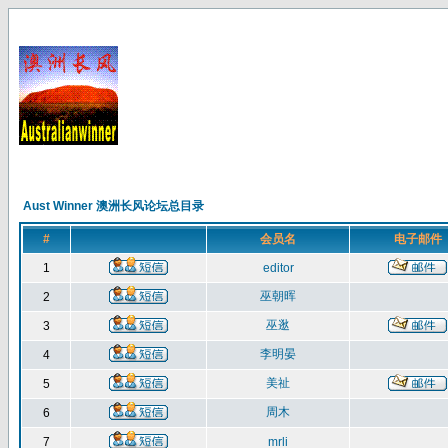
Aust Winner 澳洲长风论坛总目录
#
会员名
电子邮件
1
editor
巫朝晖
2
巫逖
3
李明晏
4
美祉
5
周木
6
7
mrli