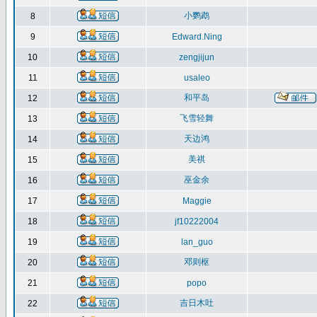
小鹦鹉
8
9
Edward.Ning
10
zengjijun
11
usaleo
和平岛
12
飞雪轻舞
13
天边鸿
14
美祺
15
巫金余
16
17
Maggie
18
jf10222004
19
lan_guo
邓则枢
20
21
popo
吉日木吐
22