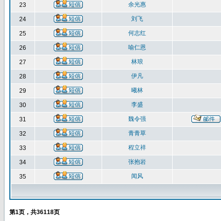
余光惠
23
刘飞
24
何志红
25
喻仁恩
26
林琅
27
伊凡
28
曦林
29
李盛
30
魏令强
31
青青草
32
程立祥
33
张抱岩
34
闻风
35
第
1
页，共
36118
页