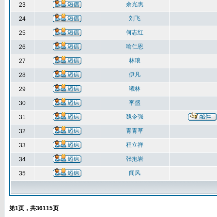
余光惠
23
刘飞
24
何志红
25
喻仁恩
26
林琅
27
伊凡
28
曦林
29
李盛
30
魏令强
31
青青草
32
程立祥
33
张抱岩
34
闻风
35
第
1
页，共
36115
页