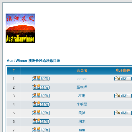
Aust Winner 澳洲长风论坛总目录
#
会员名
电子邮件
1
editor
巫朝晖
2
巫逖
3
李明晏
4
美祉
5
周木
6
7
mrli