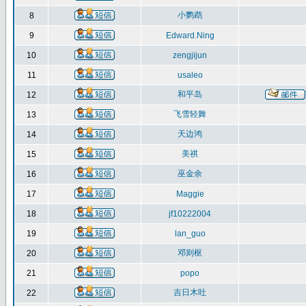
小鹦鹉
8
9
Edward.Ning
10
zengjijun
11
usaleo
和平岛
12
飞雪轻舞
13
天边鸿
14
美祺
15
巫金余
16
17
Maggie
18
jf10222004
19
lan_guo
邓则枢
20
21
popo
吉日木吐
22