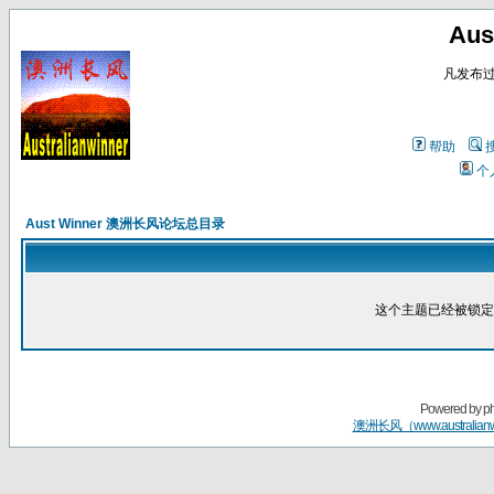
Au
凡发布
帮助
个
Aust Winner 澳洲长风论坛总目录
这个主题已经被锁定
Powered by
p
澳洲长风（www.australian