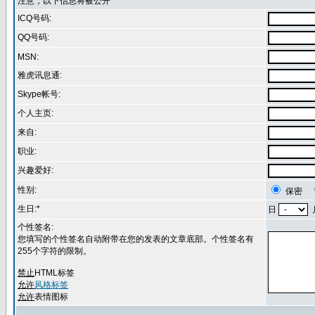
注意，以下信息将被公开
ICQ号码:
QQ号码:
MSN:
雅虎讯息通:
Skype帐号:
个人主页:
来自:
职业:
兴趣爱好:
性别:
保密
生日:*
日
个性签名:
您填写的个性签名自动附带在您的发表的文章底部。个性签名有
255个字符的限制。
禁止
HTML标签
允许
风格标签
允许
表情图标