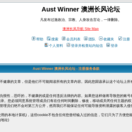
Aust Winner 澳洲长风论坛
凡发布过激政治、宗教、人身攻击言论，一律删除。
澳洲长风导航 Site Map
帮助
搜索
会员列表
团队
收藏夹
注册
个人资料
登录并检查站内短信
登录
Aust Winner 澳洲长风论坛 - 注册服务条款
不健康的文章，但是他们不可能阅读所有的文章内容。因此您因该承认这个论坛上所
仇恨性，恐吓的，不健康的或是任何违反法律的内容。如果您这样做将导致您的账号
被记录。您必须同意系统管理成员们有在任何时间删除，修改，移动或关闭任何主题的
管理员们绝不会对第三方公开，然而我们不能保证任何可能导致资料泄露的骇客入侵
您使用的本地计算机)，这些cookie不包含任何您曾经输入过的信息，它们只为了方
地址)