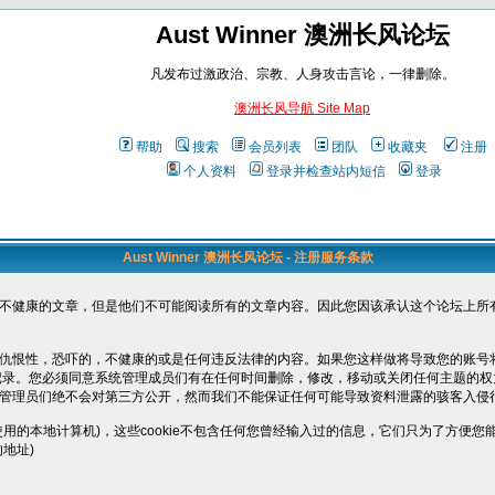
Aust Winner 澳洲长风论坛
凡发布过激政治、宗教、人身攻击言论，一律删除。
澳洲长风导航 Site Map
帮助
搜索
会员列表
团队
收藏夹
注册
个人资料
登录并检查站内短信
登录
Aust Winner 澳洲长风论坛 - 注册服务条款
不健康的文章，但是他们不可能阅读所有的文章内容。因此您因该承认这个论坛上所
仇恨性，恐吓的，不健康的或是任何违反法律的内容。如果您这样做将导致您的账号
被记录。您必须同意系统管理成员们有在任何时间删除，修改，移动或关闭任何主题的
管理员们绝不会对第三方公开，然而我们不能保证任何可能导致资料泄露的骇客入侵
您使用的本地计算机)，这些cookie不包含任何您曾经输入过的信息，它们只为了方
地址)