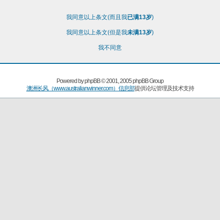
我同意以上条文(而且我
已满13岁
)
我同意以上条文(但是我
未满13岁
)
我不同意
Powered by
phpBB
© 2001, 2005 phpBB Group
澳洲长风（www.australianwinner.com）信息部
提供论坛管理及技术支持