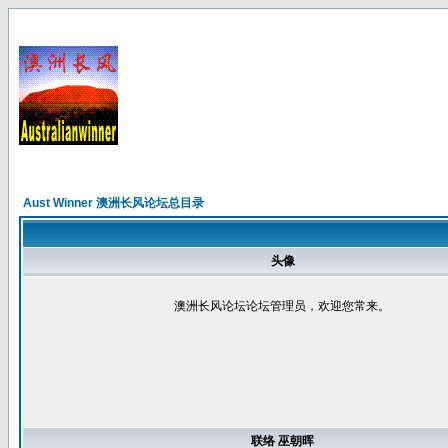
Aust Winner 澳洲长风论坛总目录
头像
澳洲长风论坛论坛管理员，欢迎您常来。
联络 巫朝晖