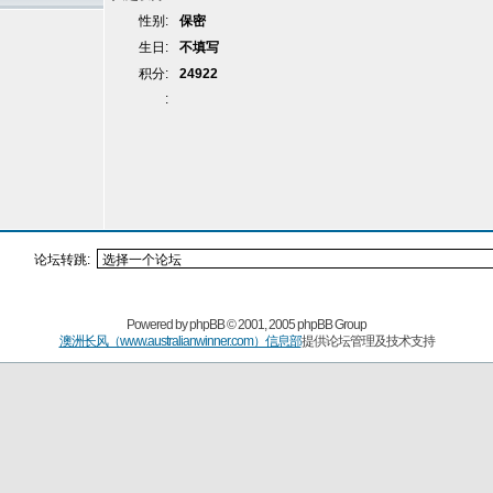
性别:
保密
生日:
不填写
积分:
24922
:
论坛转跳:
Powered by
phpBB
© 2001, 2005 phpBB Group
澳洲长风（www.australianwinner.com）信息部
提供论坛管理及技术支持