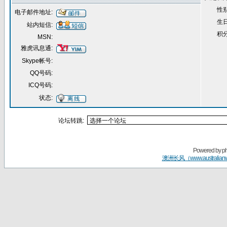
性别
电子邮件地址:
生日
站内短信:
积分
MSN:
雅虎讯息通:
Skype帐号:
QQ号码:
ICQ号码:
状态:
论坛转跳:
Powered by
p
澳洲长风（www.australian