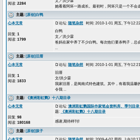
文／洪少霖
阅读:
2284
她看着阿坏一路成长。最初时，阿坏只是一个不会走路
主题:
[原创]白鸭
心本无常
论坛:
随笔杂想
时间: 2010-1-01 周五, 下午12:
白鸭
回复:
1
文／洪少霖
阅读:
1799
爸妈在家中养了不少白鸭。每次他们要杀鸭子，总
...
主题:
[原创]旧厝
心本无常
论坛:
随笔杂想
时间: 2010-1-01 周五, 下午12:
旧厝
回复:
1
文/洪少霖
阅读:
1833
我家旧厝，是闽南式特色建筑。其中，有着我温馨
令我 ...
主题:
《澳洲彩虹鹦》十八期目录
心本无常
论坛:
澳洲彩虹鹦国际作家笔会资料库、季刊目录
题:
《澳洲彩虹鹦》十八期目录
回复:
98
感谢,期待样刊!
阅读:
180168
主题:
[原创]孩子
心本无常
论坛:
随笔杂想
时间: 2009-4-02 周四, 上午10: