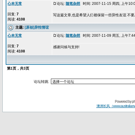
心本无常
论坛:
随笔杂想
时间: 2007-11-15 周四, 上午10
回复:
7
写这篇文章,也是希望人们都保留一些异性友谊.不要
阅读:
4108
主题:
[原创]异性情谊
心本无常
论坛:
随笔杂想
时间: 2007-11-09 周五, 上午7:
回复:
7
感谢问候与支持!
阅读:
4108
第
1
页，共
3
页
论坛转跳:
Powered by
p
澳洲长风（www.australian