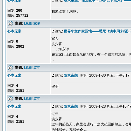
心本无常
论坛:
成人话题、性爱故事（18岁以下禁入）—
回复:
260
我来欣赏了.呵呵.
阅读:
257712
主题:
[原创]家乡
心本无常
论坛:
世界华文作家园地——悉尼《澳中周末报》
家乡
回复:
0
洪少霖
阅读:
2802
一，海东谭
在我家门正面数百米的地方，有一个很大的池塘，叫
...
主题:
[原创]过年
心本无常
论坛:
随笔杂想
时间: 2009-1-30 周五, 下午8:1
回复:
4
握手!
阅读:
3151
主题:
[原创]过年
心本无常
论坛:
随笔杂想
时间: 2009-1-23 周五, 上午10:
过年
回复:
4
洪少霖
阅读:
3151
过年的前些天，家里会进行一次大范围的除尘，会
两种粽子。素粽子� ...