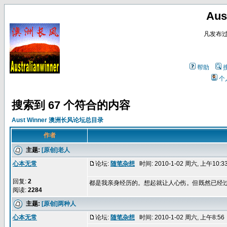
Au
凡发布
帮助
个
搜索到 67 个符合的内容
Aust Winner 澳洲长风论坛总目录
作者
主题:
[原创]老人
心本无常
论坛:
随笔杂想
时间: 2010-1-02 周六, 上午10:
回复:
2
都是我亲身经历的。想起就让人心伤。但既然已经
阅读:
2284
主题:
[原创]两种人
心本无常
论坛:
随笔杂想
时间: 2010-1-02 周六, 上午8:5