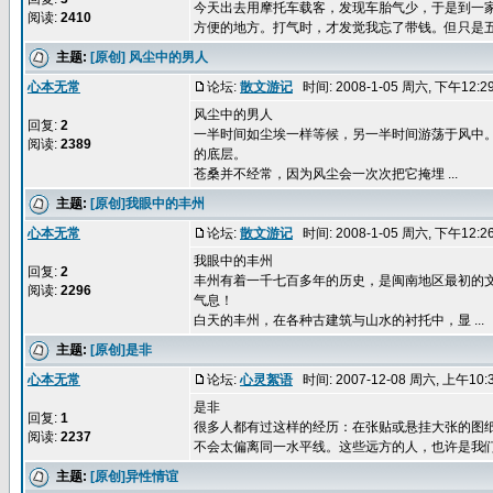
今天出去用摩托车载客，发现车胎气少，于是到一
阅读:
2410
方便的地方。打气时，才发觉我忘了带钱。但只是五毛钱
主题:
[原创] 风尘中的男人
心本无常
论坛:
散文游记
时间: 2008-1-05 周六, 下午12:
风尘中的男人
回复:
2
一半时间如尘埃一样等候，另一半时间游荡于风中
阅读:
2389
的底层。
苍桑并不经常，因为风尘会一次次把它掩埋 ...
主题:
[原创]我眼中的丰州
心本无常
论坛:
散文游记
时间: 2008-1-05 周六, 下午12:
我眼中的丰州
回复:
2
丰州有着一千七百多年的历史，是闽南地区最初的
阅读:
2296
气息！
白天的丰州，在各种古建筑与山水的衬托中，显 ...
主题:
[原创]是非
心本无常
论坛:
心灵絮语
时间: 2007-12-08 周六, 上午10
是非
回复:
1
很多人都有过这样的经历：在张贴或悬挂大张的图
阅读:
2237
不会太偏离同一水平线。这些远方的人，也许是我们的
主题:
[原创]异性情谊