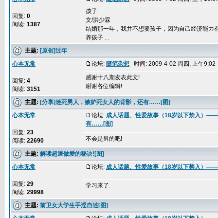
孩子
回复:
0
文/洪少霖
阅读:
1387
结婚那一年，我并不想要孩子，因为自己经济能力
养孩子 ...
主题:
[原创]过年
心本无常
论坛:
随笔杂想
时间: 2009-4-02 周四, 上午9:0
感谢十八期发表此文!
回复:
4
谢谢各位编辑!
阅读:
3151
主题:
[分享]迷死男人，嫉妒死女人的背影，还有……[图]
心本无常
论坛:
成人话题、性爱故事（18岁以下禁入）—
有……[图]
回复:
23
不会是男的吧!
阅读:
22690
主题:
解读超速做爱的秘诀![图]
心本无常
论坛:
成人话题、性爱故事（18岁以下禁入）—
回复:
29
学习来了.
阅读:
29998
主题:
前卫女大学生手淫自述[图]