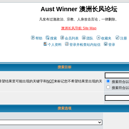
Aust Winner 澳洲长风论坛
凡发布过激政治、宗教、人身攻击言论，一律删除。
澳洲长风导航 Site Map
帮助
搜索
会员列表
团队
收藏夹
注册
个人资料
登录并检查站内短信
登录
搜索目标
希望结果里可能出现的关键字和
NOT
来标记您不希望结果里出现的关
搜索符合以
搜索符合以
搜索选项