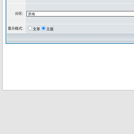
分区:
显示模式:
文章
主题