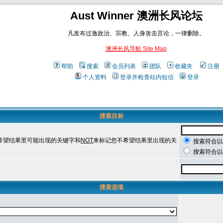
Aust Winner 澳洲长风论坛
凡发布过激政治、宗教、人身攻击言论，一律删除。
澳洲长风导航 Site Map
帮助
搜索
会员列表
团队
收藏夹
注册
个人资料
登录并检查站内短信
登录
搜索目标
希望结果里可能出现的关键字和
NOT
来标记您不希望结果里出现的关
搜索符合以
搜索符合以
搜索选项