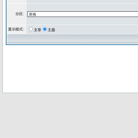
分区:
显示模式:
文章
主题