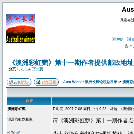
Au
凡发布
帮助
个
《澳洲彩虹鹦》第十一期作者提供邮政地址
分页
1
,
2
,
3
,
4
下一页
Aust Winner 澳洲长风论坛总目录
->
澳洲彩
作者
澳洲彩虹鹦
时间: 2007-7-08 周日, 上午9:23
标题: 《澳洲
澳洲彩虹鹦版主
请《澳洲彩虹鹦》第十一期作者点
性别: