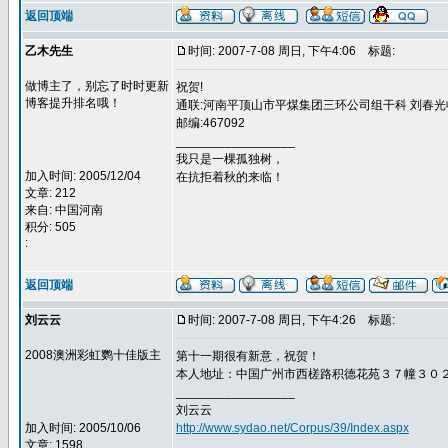
返回顶端
乙木先生
时间: 2007-7-08 周日, 下午4:06
标题:
做博主了，别忘了时时更新
祝贺!
博客提升排名哦！
通联:河南平顶山市平煤集团三环公司组干科 刘春光
邮编:467092
_________________
我只是一棵孤独树，
加入时间: 2005/12/04
在抗拒着秋的来临！
文章: 212
来自: 中国河南
积分: 505
:
返回顶端
刘云云
时间: 2007-7-08 周日, 下午4:26
标题:
2008澳洲彩虹鹦十佳版主
第十一期很有新意，祝贺！
本人地址：中国广州市西槎路积德花苑３７幢３０
_________________
刘云云
加入时间: 2005/10/06
http://www.sydao.net/Corpus/39/Index.aspx
文章: 1598