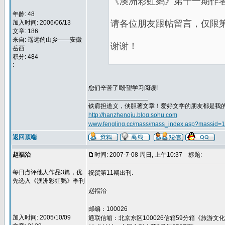
《澳洲彩虹鹦》第十一期作
年龄: 48
请各位朋友跟帖留言，仅限
加入时间: 2006/06/13
文章: 186
来自: 遥远的山乡——安徽
谢谢！
岳西
积分: 484
:
您们辛苦了!盼望学习阅读!
_________________
铁肩担道义，侠胆著文章！爱好文学的朋友都是我的知己
http://hanzhenqiu.blog.sohu.com
www.fengling.cc/mass/mass_index.asp?massid=
返回顶端
赵福治
时间: 2007-7-08 周日, 上午10:37
标题:
每日点评他人作品3篇，优
祝贺第11期出刊.
先选入《澳洲彩虹鹦》季刊
赵福治
邮编：100026
加入时间: 2005/10/09
通联信箱：北京东区100026信箱59分箱《旅游文