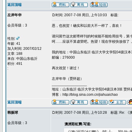
返回顶端
左岸年华
时间: 2007-7-08 周日, 上午10:03
标题:
会员等级：3
恩，也祝贺！确实和以前大不一样了，喜欢！
请问斑竹这次邮寄样刊的时候能不能给用挂号，第十
性别:
呵……应该不算虚荣吧。热望！现在学校快放假了，
年龄: 41
加入时间: 2007/02/12
我的地址：中国山东临沂 临沂大学文学院04级汉本
文章: 188
邮编：276000
来自: 中国山东临沂
积分: 491
再次祝贺！谢过！
:
左岸年华（贾怀超）
_________________
地址：山东临沂 临沂大学文学院04级汉本3班 贾怀超 
博客：http://blog.sina.com.cn/jiahuaichao
返回顶端
韩振球
时间: 2007-7-08 周日, 上午10:28
标题: Re:
会员等级：3
澳洲彩虹鹦 写道: