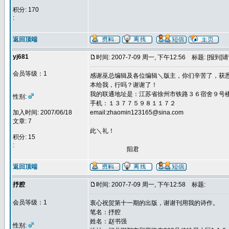
积分: 170
:
返回顶端
yj681
时间: 2007-7-09 周一, 下午12:56
标题: [报到
会员等级：1
感谢巫总编辑及各位编辑＼版主，你们辛苦了，获
本给我，行吗？谢谢了！
我的联通地址是：江苏省徐州市铁路３６宿舍９号
性别:
手机：１３７７５９８１１７２
加入时间: 2007/06/18
email:zhaomin123165@sina.com
文章: 7
此＼礼！
积分: 15
:
阳君
返回顶端
抒腔
时间: 2007-7-09 周一, 下午12:58
标题:
会员等级：1
衷心祝贺第十一期的出版，谢谢刊用我的诗作。
笔名：抒腔
姓名：赵书强
性别: