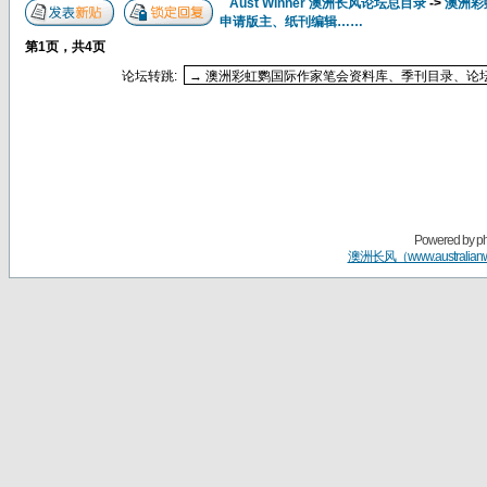
Aust Winner 澳洲长风论坛总目录
->
澳洲彩
申请版主、纸刊编辑……
第
1
页，共
4
页
论坛转跳:
Powered by
p
澳洲长风（www.australian