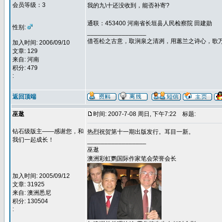
会员等级：3
我的九\十还没收到，能否补寄?
通联：453400 河南省长垣县人民检察院 田建勋
性别:
_________________
借苍松之古意，取涧泉之清冽，用蕙兰之诗心，歌
加入时间: 2006/09/10
文章: 129
来自: 河南
积分: 479
:
返回顶端
巫逖
时间: 2007-7-08 周日, 下午7:22
标题:
钻石级版主——感谢您，和
热烈祝贺第十一期出版发行。耳目一新。
我们一起成长！
_________________
巫逖
澳洲彩虹鹦国际作家笔会荣誉会长
加入时间: 2005/09/12
文章: 31925
来自: 澳洲悉尼
积分: 130504
: