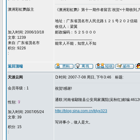
澳洲彩虹鹦版主
《澳洲彩虹鹦》第十一期作者留言:祝贺<十期收到,
地址：广东省茂名市人民北路１２１号２０２信箱
收信人：梁翼
加入时间: 2006/10/18
邮政编码：５２５０００
文章: 1239
_________________
来自: 广东省茂名市
能常人不能，知世人不知
积分: 9226
:
返回顶端
天淡云闲
时间: 2007-7-08 周日, 下午3:46
标题:
会员等级：1
祝贺!感谢!
通联:河南省鄢陵县公安局家属院(吴秋红)邮编:4612
性别:
_________________
http://blog.sina.com.cn/tdyx323
加入时间: 2007/05/24
文章: 39
写诗事小，做人是大。
积分: 15
: