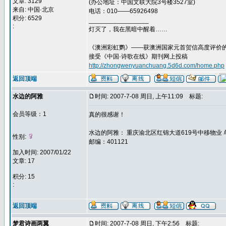
文章: 3129
(办公地址：中国文联大院3号楼3527室)
来自: 中国·北京
电话：010——65926498
积分: 6529
_________________
:
灯灭了，我在黑暗中醒着……
《澳洲彩虹鹦》——获澳洲国家元首贺信高度评价
接受《中国·诗歌在线》期刊网上投稿
http://zhongwenyuanchuang.5d6d.com/home.php
返回顶端
水边的阿雅
时间: 2007-7-08 周日, 上午11:09
标题:
会员等级：1
真的很感谢！
水边的阿雅： 重庆渝北区红锦大道619号中移物业 
性别:
邮编：401121
加入时间: 2007/01/22
文章: 17
积分: 15
:
返回顶端
梦君诗画两翼
时间: 2007-7-08 周日, 下午2:56
标题: