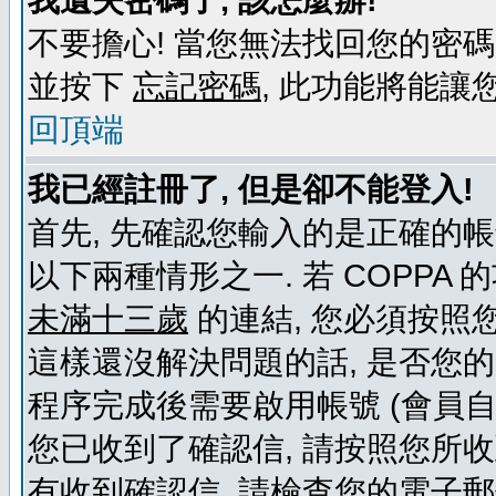
我遺失密碼了, 該怎麼辦!
不要擔心! 當您無法找回您的密碼
並按下
忘記密碼
, 此功能將能
回頂端
我已經註冊了, 但是卻不能登入!
首先, 先確認您輸入的是正確的帳
以下兩種情形之一. 若 COPPA
未滿十三歲
的連結, 您必須按照
這樣還沒解決問題的話, 是否您
程序完成後需要啟用帳號 (會員自
您已收到了確認信, 請按照您所
有收到確認信, 請檢查您的電子