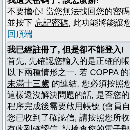
我遺失密碼了, 該怎麼辦!
不要擔心! 當您無法找回您的密碼
並按下
忘記密碼
, 此功能將能
回頂端
我已經註冊了, 但是卻不能登入!
首先, 先確認您輸入的是正確的帳
以下兩種情形之一. 若 COPPA
未滿十三歲
的連結, 您必須按照
這樣還沒解決問題的話, 是否您
程序完成後需要啟用帳號 (會員自
您已收到了確認信, 請按照您所
有收到確認信, 請檢查您的電子