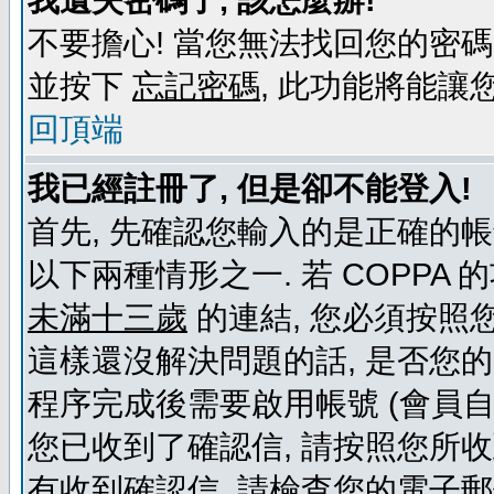
我遺失密碼了, 該怎麼辦!
不要擔心! 當您無法找回您的密碼
並按下
忘記密碼
, 此功能將能
回頂端
我已經註冊了, 但是卻不能登入!
首先, 先確認您輸入的是正確的帳
以下兩種情形之一. 若 COPPA
未滿十三歲
的連結, 您必須按照
這樣還沒解決問題的話, 是否您
程序完成後需要啟用帳號 (會員自
您已收到了確認信, 請按照您所
有收到確認信, 請檢查您的電子