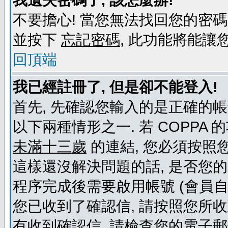
我遺失密碼了, 該怎麼辦!
不要擔心! 當您無法找回您的密碼
並按下
忘記密碼
, 此功能將能
回頂端
我已經註冊了, 但是卻不能登入!
首先, 先確認您輸入的是正確的帳
以下兩種情形之一. 若 COPPA
未滿十三歲
的連結, 您必須按照
這樣還沒解決問題的話, 是否您
程序完成後需要啟用帳號 (會員自
您已收到了確認信, 請按照您所
有收到確認信, 請檢查您的電子