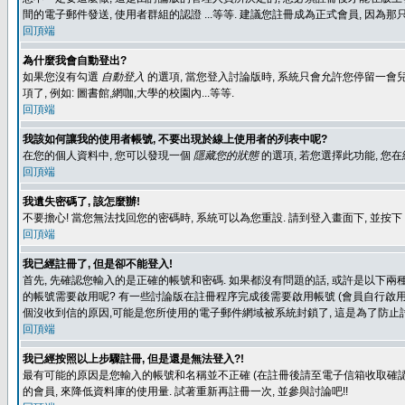
間的電子郵件發送, 使用者群組的認證 ...等等. 建議您註冊成為正式會員, 因為
回頂端
為什麼我會自動登出?
如果您沒有勾選
自動登入
的選項, 當您登入討論版時, 系統只會允許您停留一會兒
項了, 例如: 圖書館,網咖,大學的校園內...等等.
回頂端
我該如何讓我的使用者帳號, 不要出現於線上使用者的列表中呢?
在您的個人資料中, 您可以發現一個
隱藏您的狀態
的選項, 若您選擇此功能, 
回頂端
我遺失密碼了, 該怎麼辦!
不要擔心! 當您無法找回您的密碼時, 系統可以為您重設. 請到登入畫面下, 並按下
回頂端
我已經註冊了, 但是卻不能登入!
首先, 先確認您輸入的是正確的帳號和密碼. 如果都沒有問題的話, 或許是以下兩種情
的帳號需要啟用呢? 有一些討論版在註冊程序完成後需要啟用帳號 (會員自行啟用
個沒收到信的原因,可能是您所使用的電子郵件網域被系統封鎖了, 這是為了防止討
回頂端
我已經按照以上步驟註冊, 但是還是無法登入?!
最有可能的原因是您輸入的帳號和名稱並不正確 (在註冊後請至電子信箱收取確認
的會員, 來降低資料庫的使用量. 試著重新再註冊一次, 並參與討論吧!!