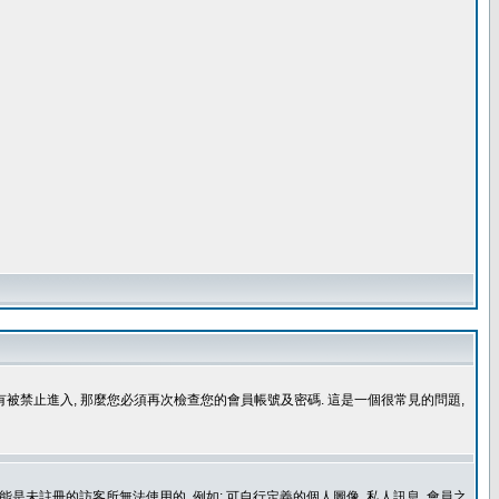
沒有被禁止進入, 那麼您必須再次檢查您的會員帳號及密碼. 這是一個很常見的問題,
是未註冊的訪客所無法使用的, 例如: 可自行定義的個人圖像, 私人訊息, 會員之