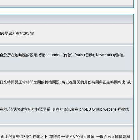
您改變您所有的設定值
如: London (倫敦), Paris (巴黎), New York (紐約),
處理日光時間與正常時間之間的轉換問題, 所以在夏天的月份時間與正確時間相比, 或
建立新的翻譯語系. 更多的資訊會在 phpBB Group website 裡被找
上的某些 "狀態". 在此之下, 或許是一個很大的個人圖像, 一般而言這圖像是獨