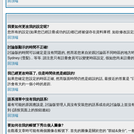
回頂端
我要如何更改我的設定呢?
您所有的設定(如果您已經註冊成功的話)都已經被儲存在資料庫裡. 如欲修改設
回頂端
討論版顯示的時間不正確!
討論版的時間可以確定是沒有問題的, 然而若您來自於跟討論區不同時區的地方時, 就有可能發
Sydney (雪梨)... 等等. 請注意只有註冊會員可以變更時區設定, 假如您尚未註
回頂端
我已經更改時區了, 但是時間依然是錯誤的!
如果您確定您設定的時區正確, 然而版面時間仍然是錯誤的話, 最接近的答案是 "日
許會有大約一個小時的差距.
回頂端
語系清單中沒有我的語系!
最有可能的原因應該是, 討論版管理人員沒有安裝您的語系或在此討論版上並沒有人翻譯您
到 (請按頁面上的按鈕連結)
回頂端
要如何在我的帳號下秀出個人圖像?
在觀看文章時可能有兩個圖像在帳號下. 首先的圖像是關於您的 "群組&身分", 一