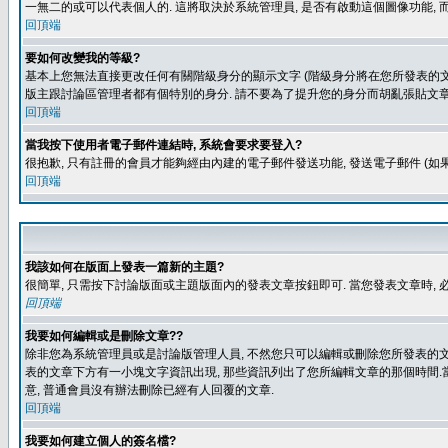
一無二的或可以代表個人的. 這將取決於系統管理員, 是否有啟動這個圖像功能, 
回頂端
要如何改變我的等級?
基本上您無法直接更改任何有關階級身分的顯示文字 (階級身分將在您所發表的文章
版主跟討論區管理者都有個特別的身分. 請不要為了提升您的身分而胡亂張貼文章
回頂端
當我按下使用者電子郵件連結時, 系統會要求要登入?
很抱歉, 只有註冊的會員才能夠經由內建的電子郵件發送功能, 發送電子郵件 (
回頂端
我該如何在版面上發表一篇新的主題?
很簡單, 只需按下討論版面或主題版面內的發表文章按鈕即可. 當您發表文章時,
回頂端
我要如何編輯或是刪除文章??
除非您為系統管理員或是討論版管理人員, 不然您只可以編輯或刪除您所發表的文章.
表的文章下方有一小塊文字資訊出現, 那些資訊列出了您所編輯文章的那個時間.當
意, 普通會員沒有辦法刪除已經有人回覆的文章.
回頂端
我要如何建立個人的簽名檔?