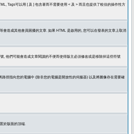
, Tags可以用 [ 及 ] 包含著而不需要使用 < 及 > 而且也提供了較佳的操作性方
造成其他會員困擾的文章. 如果 HTML 是啟用的, 您可以在發表的文章上取消
個表情符號, 他們可能會造成文章閱讀的不便而使得版主必須修改或是移除掉這些符號
.gif. 您不能將路徑指向您的電腦中 (除非您的電腦是開放性的伺服器) 以及將圖像存在需要確
置於版面的頂端.