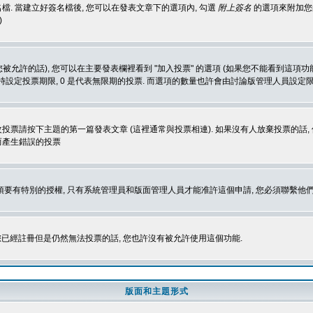
. 當建立好簽名檔後, 您可以在發表文章下的選項內, 勾選
附上簽名
的選項來附加您的
)
被允許的話), 您可以在主要發表欄裡看到 "加入投票" 的選項 (如果您不能看到這項
同時設定投票期限, 0 是代表無限期的投票. 而選項的數量也許會由討論版管理人員設定
改投票請按下主題的第一篇發表文章 (這裡通常與投票相連). 如果沒有人放棄投票的話, 
而產生錯誤的投票
 您必須要有特別的授權, 只有系統管理員和版面管理人員才能准許這個申請, 您必須聯繫他們
您已經註冊但是仍然無法投票的話, 您也許沒有被允許使用這個功能.
版面和主題形式