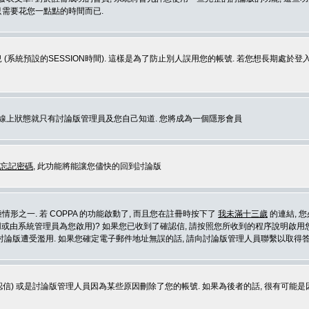
那只需要花您一點點的時間而已.
 (系統預設的SESSION時間). 這樣是為了防止別人誤用您的帳號. 若您想長期處於
您在線上狀態就只有討論版管理員及您自己知道. 您將成為一個隱形會員
忘記密碼
, 此功能將能讓您儘快的回到討論版
形之一. 若 COPPA 的功能啟動了, 而且您在註冊時按下了
我未滿十三歲
的連結, 
或由系統管理員為您啟用)? 如果您已收到了確認信, 請按照您所收到的程序說明啟用您
論版遭受濫用. 如果您確定電子郵件地址無誤的話, 請向討論版管理人員聯繫以取得答
信) 或是討論版管理人員因為某些原因刪除了您的帳號. 如果為後者的話, 很有可能