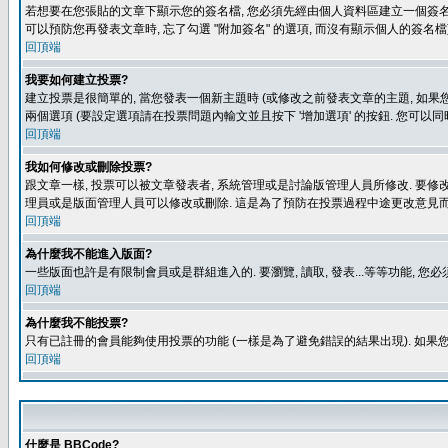
若想要在您張貼的文章下顯示您的簽名檔, 您必須先經由個人資料區建立一個簽名檔
可以預防您再發表文章時, 忘了勾選 "附加簽名" 的選項, 而沒有顯示個人的簽名檔
回頂端
我要如何建立投票?
建立投票是很簡單的, 當您發表一個新主題時 (或修改之前發表文章的主題, 如果您
兩個選項 (要設定選項請在投票問題內輸文並且按下 '增加選項' 的按鈕. 您可以
回頂端
我如何修改或刪除投票?
跟文章一樣, 投票可以被文章發表者, 系統管理或是討論版管理人員所修改. 要修
理員或是版面管理人員可以修改或刪除. 這是為了預防在投票過程中途更改意見
回頂端
為什麼我不能進入版面?
一些版面也許是有限制會員或是群組進入的. 要瀏覽, 讀取, 發表...等等功能,
回頂端
為什麼我不能投票?
只有已註冊的會員能夠使用投票的功能 (一樣是為了避免錯誤的結果出現). 如果
回頂端
什麼是 BBCode?