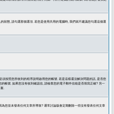
登入的狀態, 請勾選那個選項. 若您是使用共用的電腦時, 我們就不建議您勾選這個選
您必須按照您所收到的程序說明啟用您的帳號. 若是這樣還沒解決問題的話, 是否您
的帳號. 如果您沒有收到確認信, 請檢查您的電子郵件信箱是否填寫正確? 另一
案.
是因為您並未發表任何文章所導致? 通常討論版會定期刪除一些沒有發表任何文章