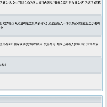
簽名檔. 您也可以在您的個人資料內選取 "發表文章時附加簽名檔" 的選項 (這樣
功能, 或許是因為您沒有建立投票的權利). 您必須輸入一個投票的標題並且至少要有
限制
使用者可以刪除或修改投票的項目, 無論如何, 如果已經有人投票, 就只有系統管
試試.