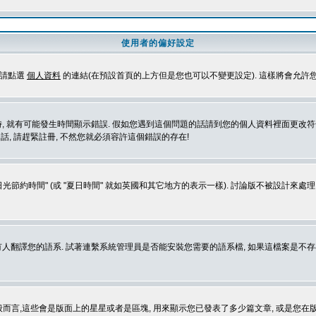
使用者的偏好設定
定請點選
個人資料
的連結(在預設首頁的上方但是您也可以不變更設定). 這樣將會允許
生時間顯示錯誤. 假如您遇到這個問題的話請到您的個人資料裡面更改符合您所在地時區的設定, 例
冊的話, 請趕緊註冊, 不然您就必須容許這個錯誤的存在!
光節約時間" (或 "夏日時間" 就如英國和其它地方的表示一樣). 討論版不被設計來
的語系. 試著連繫系統管理員是否能安裝您需要的語系檔, 如果這檔案是不存在的, 請試著
般而言,這些會是版面上的星星或者是區塊, 用來顯示您已發表了多少篇文章, 或是您在版面