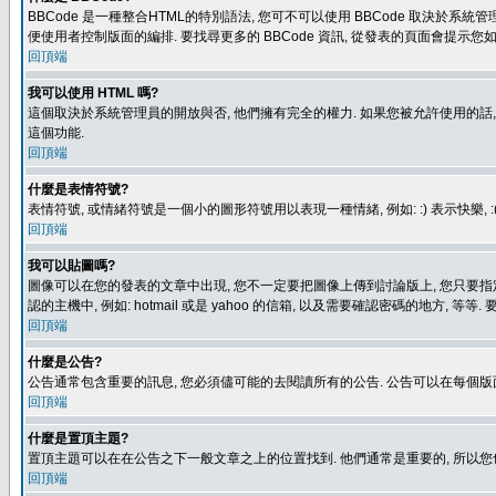
BBCode 是一種整合HTML的特別語法, 您可不可以使用 BBCode 取決於系統管
便使用者控制版面的編排. 要找尋更多的 BBCode 資訊, 從發表的頁面會提示您如
回頂端
我可以使用 HTML 嗎?
這個取決於系統管理員的開放與否, 他們擁有完全的權力. 如果您被允許使用的話,
這個功能.
回頂端
什麼是表情符號?
表情符號, 或情緒符號是一個小的圖形符號用以表現一種情緒, 例如: :) 表示快
回頂端
我可以貼圖嗎?
圖像可以在您的發表的文章中出現, 您不一定要把圖像上傳到討論版上, 您只要指定圖像的連結位置
認的主機中, 例如: hotmail 或是 yahoo 的信箱, 以及需要確認密碼的地方, 等等. 
回頂端
什麼是公告?
公告通常包含重要的訊息, 您必須儘可能的去閱讀所有的公告. 公告可以在每個版
回頂端
什麼是置頂主題?
置頂主題可以在在公告之下一般文章之上的位置找到. 他們通常是重要的, 所以您
回頂端