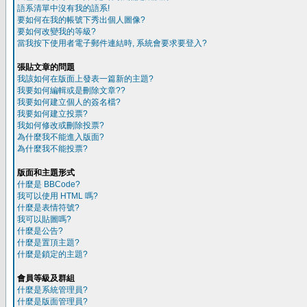
語系清單中沒有我的語系!
要如何在我的帳號下秀出個人圖像?
要如何改變我的等級?
當我按下使用者電子郵件連結時, 系統會要求要登入?
張貼文章的問題
我該如何在版面上發表一篇新的主題?
我要如何編輯或是刪除文章??
我要如何建立個人的簽名檔?
我要如何建立投票?
我如何修改或刪除投票?
為什麼我不能進入版面?
為什麼我不能投票?
版面和主題形式
什麼是 BBCode?
我可以使用 HTML 嗎?
什麼是表情符號?
我可以貼圖嗎?
什麼是公告?
什麼是置頂主題?
什麼是鎖定的主題?
會員等級及群組
什麼是系統管理員?
什麼是版面管理員?