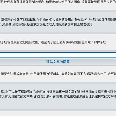
而且他們具有選擇圖像限制的權利. 如果您無法使用個人圖像, 這是系統管理員所決定的,
標題的帳號下顯示出來, 並且您的個人資料將使用此身分風格). 許多討論版使用階級
, 您將會因此而看到版主或討論版管理人員將您的文章標上警告標語.
如果系統管理員有啟動這個功能). 這是為了防止匿名訪客惡意的使用電子郵件系統.
張貼文章的問題
 必須要先註冊成為會員, 您所能使用的討論版功能將列在畫面下方 (這列表包含了
您可以
 您可以按下標題旁的 "編輯" 的按鈕來編輯一篇文章 (有時候只能在文章發表後限制
沒有人回覆您的文章時, 那些資訊將不會出現, 當版主或是系統管理員編輯您的文章時,