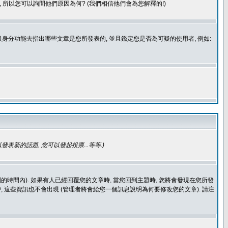
 所以您可以詢間他們原因為何? (我們相信他們會為您解釋的!)
身分功能去指出哪些文章是您所發表的, 並且鑑定您是否為可疑的使用者, 例如:
發表新的話題, 您可以發起投票...等等
.)
的時間內). 如果有人已經回覆您的文章時, 當您回到主題時, 您將會發現在您所發
 這些資訊也不會出現 (管理者將會給您一個訊息說明為何要修改您的文章). 請注