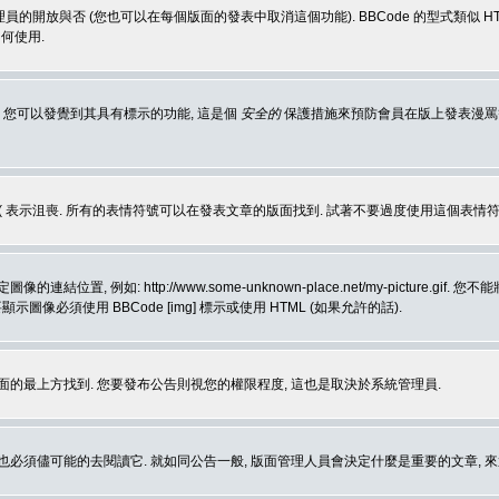
理員的開放與否 (您也可以在每個版面的發表中取消這個功能). BBCode 的型式類似 HTML
何使用.
 您可以發覺到其具有標示的功能, 這是個
安全的
保護措施來預防會員在版上發表漫罵等會
樂, :( 表示沮喪. 所有的表情符號可以在發表文章的版面找到. 試著不要過度使用這
, 例如: http://www.some-unknown-place.net/my-picture
要顯示圖像必須使用 BBCode [img] 標示或使用 HTML (如果允許的話).
面的最上方找到. 您要發布公告則視您的權限程度, 這也是取決於系統管理員.
也必須儘可能的去閱讀它. 就如同公告一般, 版面管理人員會決定什麼是重要的文章, 來