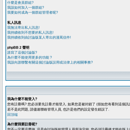
什麼是會員群組?
我該如何加入一個群組?
我要如何成為一個群組管理者呢?
私人訊息
我無法寄出私人訊息!
我持續收到不想要的私人訊息!
我持續收到由討論版某人寄出的漫罵信件!
phpBB 2 聲明
誰寫了這個討論版?
為什麼不能使用更多的功能 ?
我該向誰聯繫有關這個討論版誤用或法律上的相關事務?
我為什麼不能登入?
您有註冊嗎? 您必須要先註冊才能登入. 如果您是被封鎖了 (假如您有看到這個訊息
若不是此問題, 請儘速聯絡管理人員, 也許是他們的設定發生錯誤了.
回頂端
為什麼我要註冊呢?
您不一定要這麼做, 這是由討論版的管理人員所決定的, 您必須註冊後才能在版上發