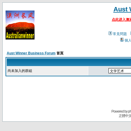
Aust 
点此进入澳
常見問題
個
Aust Winner Business Forum
首頁
尚未加入的群組
Powered by
p
正體中