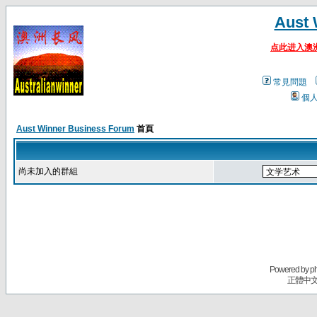
Aust 
点此进入澳
常見問題
個
Aust Winner Business Forum
首頁
尚未加入的群組
Powered by
p
正體中