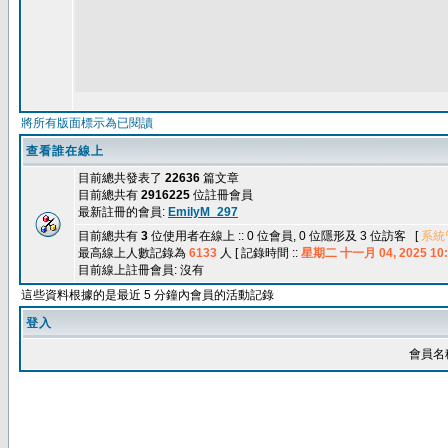
將所有版面標示為已閱讀
查看誰在線上
目前總共發表了
22636
篇文章
目前總共有
2916225
位註冊會員
最新註冊的會員:
EmilyM_297
目前總共有
3
位使用者在線上 :: 0 位會員, 0 位隱形及 3 位訪客 [
系統
最高線上人數記錄為
6133
人 [ 記錄時間 ::
星期二 十一月 04, 2025 10:
目前線上註冊會員: 沒有
這些資料根據的是最近 5 分鐘內會員的活動記錄
登入
會員名