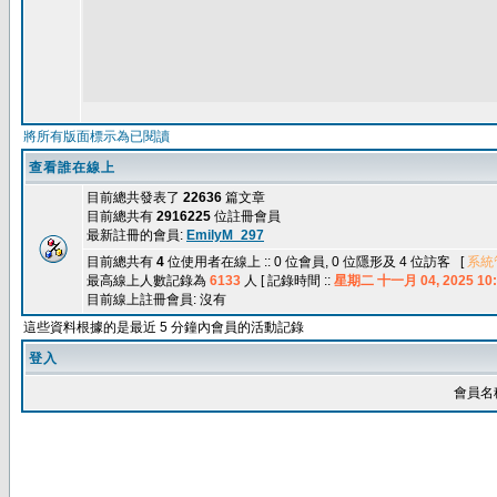
將所有版面標示為已閱讀
查看誰在線上
目前總共發表了
22636
篇文章
目前總共有
2916225
位註冊會員
最新註冊的會員:
EmilyM_297
目前總共有
4
位使用者在線上 :: 0 位會員, 0 位隱形及 4 位訪客 [
系統
最高線上人數記錄為
6133
人 [ 記錄時間 ::
星期二 十一月 04, 2025 10:
目前線上註冊會員: 沒有
這些資料根據的是最近 5 分鐘內會員的活動記錄
登入
會員名