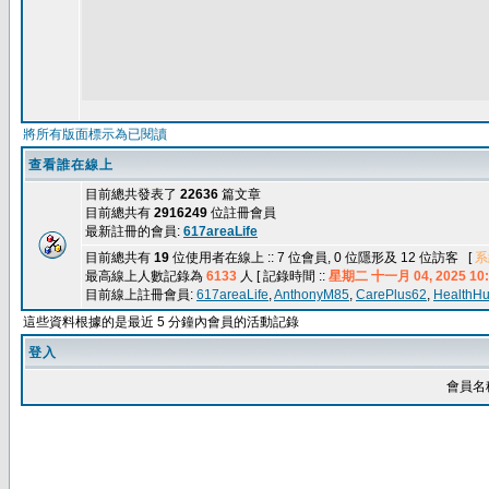
將所有版面標示為已閱讀
查看誰在線上
目前總共發表了
22636
篇文章
目前總共有
2916249
位註冊會員
最新註冊的會員:
617areaLife
目前總共有
19
位使用者在線上 :: 7 位會員, 0 位隱形及 12 位訪客 [
系
最高線上人數記錄為
6133
人 [ 記錄時間 ::
星期二 十一月 04, 2025 10:
目前線上註冊會員:
617areaLife
,
AnthonyM85
,
CarePlus62
,
HealthH
這些資料根據的是最近 5 分鐘內會員的活動記錄
登入
會員名